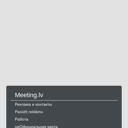
Meeting.lv
Реклама и контакты
Pasūtīt reklāmu
Работа
неОфициальная карта