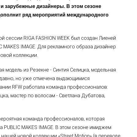
 и зарубежные дизайнеры. В этом сезоне
дополнит ряд мероприятий международного
й сессии RIGA FASHION WEEK был создан Лиеней
IC MAKES IMAGE. Для рекламного образа дизайнер
овой коллекции.
я модель из Резекне - Синтия Селицка, модельная
едавно, но уже отмечена выдающимися
пании RFW работала команда профессионалов:
цка, мастер по волосам - Светлана Дубатова,
евероятная команда профессионалов, которая
да PUBLIC MAKES IMAGЕ. В этом сезоне имиджем
нашей новой коллекции «Street Motion» (в переводе