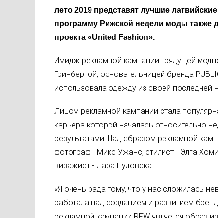
лето 2019 представят лучшие латвийские
программу Рижской недели моды также 
проекта «United Fashion».
Имидж рекламной кампании грядущей модно
Гринбергой, основательницей бренда PUBL
использовала одежду из своей последней н
Лицом рекламной кампании стала популярна
карьера которой началась относительно н
результатами. Над образом рекламной кам
фотограф - Микс Ужанс, стилист - Элга Хоми
визажист - Лара Пудовска.
«Я очень рада тому, что у нас сложилась н
работала над созданием и развитием брен
рекламной кампании RFW является образ из 