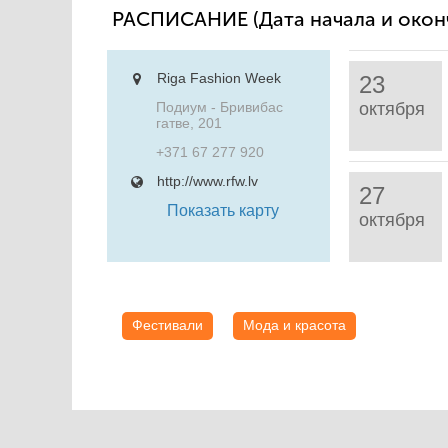
РАСПИСАНИЕ
(Дата начала и око
Riga Fashion Week
23
Подиум - Бривибас
октября
гатве, 201
+371 67 277 920
http://www.rfw.lv
27
Показать карту
октября
Фестивали
Мода и красота