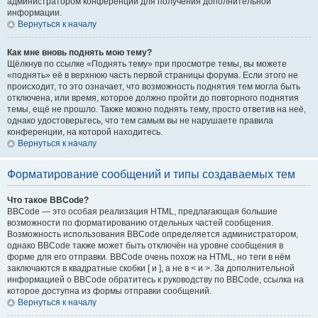
администратором конференции для получения дополнительной
информации.
Вернуться к началу
Как мне вновь поднять мою тему?
Щёлкнув по ссылке «Поднять тему» при просмотре темы, вы можете
«поднять» её в верхнюю часть первой страницы форума. Если этого не
происходит, то это означает, что возможность поднятия тем могла быть
отключена, или время, которое должно пройти до повторного поднятия
темы, ещё не прошло. Также можно поднять тему, просто ответив на неё,
однако удостоверьтесь, что тем самым вы не нарушаете правила
конференции, на которой находитесь.
Вернуться к началу
Форматирование сообщений и типы создаваемых тем
Что такое BBCode?
BBCode — это особая реализация HTML, предлагающая большие
возможности по форматированию отдельных частей сообщения.
Возможность использования BBCode определяется администратором,
однако BBCode также может быть отключён на уровне сообщения в
форме для его отправки. BBCode очень похож на HTML, но теги в нём
заключаются в квадратные скобки [ и ], а не в < и >. За дополнительной
информацией о BBCode обратитесь к руководству по BBCode, ссылка на
которое доступна из формы отправки сообщений.
Вернуться к началу