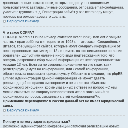
дополнительные возможности, которые недоступны анонимным
пользователям: аватары, личные сообщения, отправка email-сообщений,
участие в группах и т. д. Регистрация займёт у вас всего пару минут,
поэтому мы рекомендуем это сделать.
Вернуться к началу
Что такое COPPA?
COPPA (Children’s Online Privacy Protection Act of 1998), или Акт о защите
частных прав ребёнка в интернете от 1998 г. — это закон Соединённых
Штатов, требующий от сайтов, которые могут собирать информацию от
несовершеннолетних младше 13 лет, иметь на это письменное согласие
родителей. Допустимо наличие иного вида подтверждения того, что
опекуны разрешают сбор личной информации от несовершеннолетних
младше 13 лет. Если вы не уверены, применимо ли это к вам, как к
регистрирующемуся на конференции, или к самой конференции,
обратитесь за помощью к юрисконсульту. Обратите внимание, что phpBB
Limited администрация данной конференции не может давать
рекомендаций по правовым вопросам и не является объектом
юридических отношений, кроме указанных в ответе на вопрос «С кем
можно связаться по вопросу некорректного использования и/или
юридических вопросов, связанных с этой конференцией?».
Примечание переводчика: в России данный акт не имеет юридической
силы.
Вернуться к началу
Почему я не могу зарегистрироваться?
Возможно, администратор конференции отключил регистрацию новых