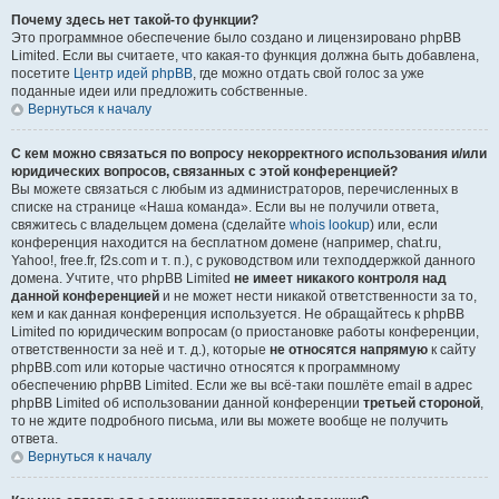
Почему здесь нет такой-то функции?
Это программное обеспечение было создано и лицензировано phpBB
Limited. Если вы считаете, что какая-то функция должна быть добавлена,
посетите
Центр идей phpBB
, где можно отдать свой голос за уже
поданные идеи или предложить собственные.
Вернуться к началу
С кем можно связаться по вопросу некорректного использования и/или
юридических вопросов, связанных с этой конференцией?
Вы можете связаться с любым из администраторов, перечисленных в
списке на странице «Наша команда». Если вы не получили ответа,
свяжитесь с владельцем домена (сделайте
whois lookup
) или, если
конференция находится на бесплатном домене (например, chat.ru,
Yahoo!, free.fr, f2s.com и т. п.), с руководством или техподдержкой данного
домена. Учтите, что phpBB Limited
не имеет никакого контроля над
данной конференцией
и не может нести никакой ответственности за то,
кем и как данная конференция используется. Не обращайтесь к phpBB
Limited по юридическим вопросам (о приостановке работы конференции,
ответственности за неё и т. д.), которые
не относятся напрямую
к сайту
phpBB.com или которые частично относятся к программному
обеспечению phpBB Limited. Если же вы всё-таки пошлёте email в адрес
phpBB Limited об использовании данной конференции
третьей стороной
,
то не ждите подробного письма, или вы можете вообще не получить
ответа.
Вернуться к началу