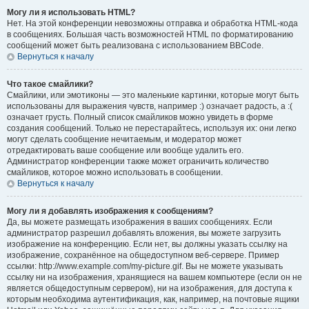
Могу ли я использовать HTML?
Нет. На этой конференции невозможны отправка и обработка HTML-кода
в сообщениях. Большая часть возможностей HTML по форматированию
сообщений может быть реализована с использованием BBCode.
Вернуться к началу
Что такое смайлики?
Смайлики, или эмотиконы — это маленькие картинки, которые могут быть
использованы для выражения чувств, например :) означает радость, а :(
означает грусть. Полный список смайликов можно увидеть в форме
создания сообщений. Только не перестарайтесь, используя их: они легко
могут сделать сообщение нечитаемым, и модератор может
отредактировать ваше сообщение или вообще удалить его.
Администратор конференции также может ограничить количество
смайликов, которое можно использовать в сообщении.
Вернуться к началу
Могу ли я добавлять изображения к сообщениям?
Да, вы можете размещать изображения в ваших сообщениях. Если
администратор разрешил добавлять вложения, вы можете загрузить
изображение на конференцию. Если нет, вы должны указать ссылку на
изображение, сохранённое на общедоступном веб-сервере. Пример
ссылки: http://www.example.com/my-picture.gif. Вы не можете указывать
ссылку ни на изображения, хранящиеся на вашем компьютере (если он не
является общедоступным сервером), ни на изображения, для доступа к
которым необходима аутентификация, как, например, на почтовые ящики