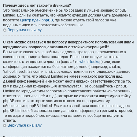
Почему здесь нет такой-то функции?
Это программное обеспечение было создано и лицензировано phpBB
Limited. Если вы считаете, что какая-то функция должна быть добавлена,
посетите
Центр идей phpBB
, где можно отдать свой голос за уже
поданные идеи или предложить собственные.
Вернуться к началу
С кем можно связаться по вопросу некорректного использования и/или
юридических вопросов, связанных с этой конференцией?
Вы можете связаться с любым из администраторов, перечисленных в
списке на странице «Наша команда». Если вы не получили ответа,
свяжитесь с владельцем домена (сделайте
whois lookup
) или, если
конференция находится на бесплатном домене (например, chat.ru,
Yahoo!, free.fr, f2s.com и т. п.), с руководством или техподдержкой данного
домена. Учтите, что phpBB Limited
не имеет никакого контроля над
данной конференцией
и не может нести никакой ответственности за то,
кем и как данная конференция используется. Не обращайтесь к phpBB
Limited по юридическим вопросам (о приостановке работы конференции,
ответственности за неё и т. д.), которые
не относятся напрямую
к сайту
phpBB.com или которые частично относятся к программному
обеспечению phpBB Limited. Если же вы всё-таки пошлёте email в адрес
phpBB Limited об использовании данной конференции
третьей стороной
,
то не ждите подробного письма, или вы можете вообще не получить
ответа.
Вернуться к началу