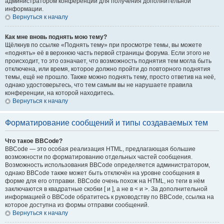
администратором конференции для получения дополнительной
информации.
Вернуться к началу
Как мне вновь поднять мою тему?
Щёлкнув по ссылке «Поднять тему» при просмотре темы, вы можете
«поднять» её в верхнюю часть первой страницы форума. Если этого не
происходит, то это означает, что возможность поднятия тем могла быть
отключена, или время, которое должно пройти до повторного поднятия
темы, ещё не прошло. Также можно поднять тему, просто ответив на неё,
однако удостоверьтесь, что тем самым вы не нарушаете правила
конференции, на которой находитесь.
Вернуться к началу
Форматирование сообщений и типы создаваемых тем
Что такое BBCode?
BBCode — это особая реализация HTML, предлагающая большие
возможности по форматированию отдельных частей сообщения.
Возможность использования BBCode определяется администратором,
однако BBCode также может быть отключён на уровне сообщения в
форме для его отправки. BBCode очень похож на HTML, но теги в нём
заключаются в квадратные скобки [ и ], а не в < и >. За дополнительной
информацией о BBCode обратитесь к руководству по BBCode, ссылка на
которое доступна из формы отправки сообщений.
Вернуться к началу