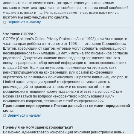
дополнительные возможности, которые недоступны анонимным
пользователям: аватары, личные сообщения, отправка email-сообщений,
участие в группах и т. д. Регистрация займёт у вас всего пару минут,
поэтому мы рекомендуем это сделать.
Вернуться к началу
Что такое COPPA?
COPPA (Children’s Online Privacy Protection Act of 1998), или Акт о защите
частных прав ребёнка в интернете от 1998 г. — это закон Соединённых
Штатов, требующий от сайтов, которые могут собирать информацию от
несовершеннолетних младше 13 лет, иметь на это письменное согласие
родителей. Допустимо наличие иного вида подтверждения того, что
опекуны разрешают сбор личной информации от несовершеннолетних
младше 13 лет. Если вы не уверены, применимо ли это к вам, как к
регистрирующемуся на конференции, или к самой конференции,
обратитесь за помощью к юрисконсульту. Обратите внимание, что phpBB
Limited администрация данной конференции не может давать
рекомендаций по правовым вопросам и не является объектом
юридических отношений, кроме указанных в ответе на вопрос «С кем
можно связаться по вопросу некорректного использования и/или
юридических вопросов, связанных с этой конференцией?».
Примечание переводчика: в России данный акт не имеет юридической
силы.
Вернуться к началу
Почему я не могу зарегистрироваться?
Возможно, администратор конференции отключил регистрацию новых