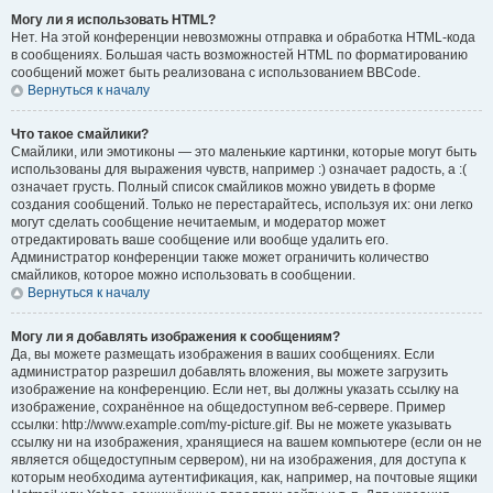
Могу ли я использовать HTML?
Нет. На этой конференции невозможны отправка и обработка HTML-кода
в сообщениях. Большая часть возможностей HTML по форматированию
сообщений может быть реализована с использованием BBCode.
Вернуться к началу
Что такое смайлики?
Смайлики, или эмотиконы — это маленькие картинки, которые могут быть
использованы для выражения чувств, например :) означает радость, а :(
означает грусть. Полный список смайликов можно увидеть в форме
создания сообщений. Только не перестарайтесь, используя их: они легко
могут сделать сообщение нечитаемым, и модератор может
отредактировать ваше сообщение или вообще удалить его.
Администратор конференции также может ограничить количество
смайликов, которое можно использовать в сообщении.
Вернуться к началу
Могу ли я добавлять изображения к сообщениям?
Да, вы можете размещать изображения в ваших сообщениях. Если
администратор разрешил добавлять вложения, вы можете загрузить
изображение на конференцию. Если нет, вы должны указать ссылку на
изображение, сохранённое на общедоступном веб-сервере. Пример
ссылки: http://www.example.com/my-picture.gif. Вы не можете указывать
ссылку ни на изображения, хранящиеся на вашем компьютере (если он не
является общедоступным сервером), ни на изображения, для доступа к
которым необходима аутентификация, как, например, на почтовые ящики