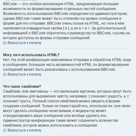
BBCode — это особая реализация HTML, предлагающая большие
возможности по форматированию отдельных частей сообщения.
Возможность использования BBCode определяется администратором,
однако BBCode также может быть отключён на уровне сообщения в
форме для его отправки. BBCode очень похож на HTML, но теги в нём
заключаются в квадратные скобки [ и ], а не в < и >. За дополнительной
информацией о BBCode обратитесь к руководству по BBCode, ссылка на
которое доступна из формы отправки сообщений.
Вернуться к началу
Могу ли я использовать HTML?
Нет. На этой конференции невозможны отправка и обработка HTML-кода
в сообщениях. Большая часть возможностей HTML по форматированию
сообщений может быть реализована с использованием BBCode.
Вернуться к началу
Что такое смайлики?
Смайлики, или эмотиконы — это маленькие картинки, которые могут быть
использованы для выражения чувств, например :) означает радость, а :(
означает грусть. Полный список смайликов можно увидеть в форме
создания сообщений. Только не перестарайтесь, используя их: они легко
могут сделать сообщение нечитаемым, и модератор может
отредактировать ваше сообщение или вообще удалить его.
Администратор конференции также может ограничить количество
смайликов, которое можно использовать в сообщении.
Вернуться к началу