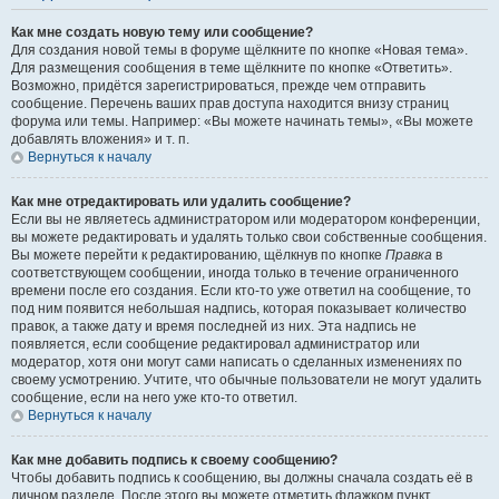
Как мне создать новую тему или сообщение?
Для создания новой темы в форуме щёлкните по кнопке «Новая тема».
Для размещения сообщения в теме щёлкните по кнопке «Ответить».
Возможно, придётся зарегистрироваться, прежде чем отправить
сообщение. Перечень ваших прав доступа находится внизу страниц
форума или темы. Например: «Вы можете начинать темы», «Вы можете
добавлять вложения» и т. п.
Вернуться к началу
Как мне отредактировать или удалить сообщение?
Если вы не являетесь администратором или модератором конференции,
вы можете редактировать и удалять только свои собственные сообщения.
Вы можете перейти к редактированию, щёлкнув по кнопке
Правка
в
соответствующем сообщении, иногда только в течение ограниченного
времени после его создания. Если кто-то уже ответил на сообщение, то
под ним появится небольшая надпись, которая показывает количество
правок, а также дату и время последней из них. Эта надпись не
появляется, если сообщение редактировал администратор или
модератор, хотя они могут сами написать о сделанных изменениях по
своему усмотрению. Учтите, что обычные пользователи не могут удалить
сообщение, если на него уже кто-то ответил.
Вернуться к началу
Как мне добавить подпись к своему сообщению?
Чтобы добавить подпись к сообщению, вы должны сначала создать её в
личном разделе. После этого вы можете отметить флажком пункт