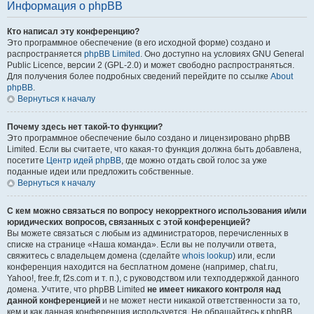
Информация о phpBB
Кто написал эту конференцию?
Это программное обеспечение (в его исходной форме) создано и
распространяется
phpBB Limited
. Оно доступно на условиях GNU General
Public Licence, версии 2 (GPL-2.0) и может свободно распространяться.
Для получения более подробных сведений перейдите по ссылке
About
phpBB
.
Вернуться к началу
Почему здесь нет такой-то функции?
Это программное обеспечение было создано и лицензировано phpBB
Limited. Если вы считаете, что какая-то функция должна быть добавлена,
посетите
Центр идей phpBB
, где можно отдать свой голос за уже
поданные идеи или предложить собственные.
Вернуться к началу
С кем можно связаться по вопросу некорректного использования и/или
юридических вопросов, связанных с этой конференцией?
Вы можете связаться с любым из администраторов, перечисленных в
списке на странице «Наша команда». Если вы не получили ответа,
свяжитесь с владельцем домена (сделайте
whois lookup
) или, если
конференция находится на бесплатном домене (например, chat.ru,
Yahoo!, free.fr, f2s.com и т. п.), с руководством или техподдержкой данного
домена. Учтите, что phpBB Limited
не имеет никакого контроля над
данной конференцией
и не может нести никакой ответственности за то,
кем и как данная конференция используется. Не обращайтесь к phpBB