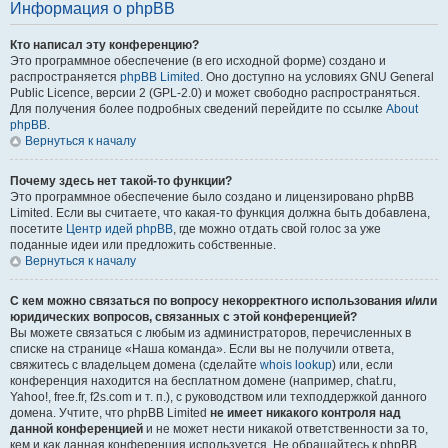
Информация о phpBB
Кто написал эту конференцию?
Это программное обеспечение (в его исходной форме) создано и
распространяется
phpBB Limited
. Оно доступно на условиях GNU General
Public Licence, версии 2 (GPL-2.0) и может свободно распространяться.
Для получения более подробных сведений перейдите по ссылке
About
phpBB
.
Вернуться к началу
Почему здесь нет такой-то функции?
Это программное обеспечение было создано и лицензировано phpBB
Limited. Если вы считаете, что какая-то функция должна быть добавлена,
посетите
Центр идей phpBB
, где можно отдать свой голос за уже
поданные идеи или предложить собственные.
Вернуться к началу
С кем можно связаться по вопросу некорректного использования и/или
юридических вопросов, связанных с этой конференцией?
Вы можете связаться с любым из администраторов, перечисленных в
списке на странице «Наша команда». Если вы не получили ответа,
свяжитесь с владельцем домена (сделайте
whois lookup
) или, если
конференция находится на бесплатном домене (например, chat.ru,
Yahoo!, free.fr, f2s.com и т. п.), с руководством или техподдержкой данного
домена. Учтите, что phpBB Limited
не имеет никакого контроля над
данной конференцией
и не может нести никакой ответственности за то,
кем и как данная конференция используется. Не обращайтесь к phpBB