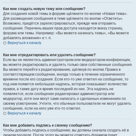
Как мне создать новую тему или сообщение?
Для создания новой темы в форуме щёлкните по кнопке «Новая тема».
Для размещения сообщения в теме щёлкните по кнопке «Ответить».
Возможно, придётся зарегистрироваться, прежде чем отправить
сообщение. Перечень ваших прав доступа находится внизу страниц
форума или темы. Например: «Вы можете начинать темы», «Вы можете
добавлять вложения» и т. п.
Вернуться к началу
Как мне отредактировать или удалить сообщение?
Если вы не являетесь администратором или модератором конференции,
вы можете редактировать и удалять только свои собственные сообщения.
Вы можете перейти к редактированию, щёлкнув по кнопке
Правка
в
соответствующем сообщении, иногда только в течение ограниченного
времени после его создания. Если кто-то уже ответил на сообщение, то
под ним появится небольшая надпись, которая показывает количество
правок, а также дату и время последней из них. Эта надпись не
появляется, если сообщение редактировал администратор или
модератор, хотя они могут сами написать о сделанных изменениях по
своему усмотрению. Учтите, что обычные пользователи не могут удалить
сообщение, если на него уже кто-то ответил.
Вернуться к началу
Как мне добавить подпись к своему сообщению?
Чтобы добавить подпись к сообщению, вы должны сначала создать её в
личном разделе. После этого вы можете отметить флажком пункт