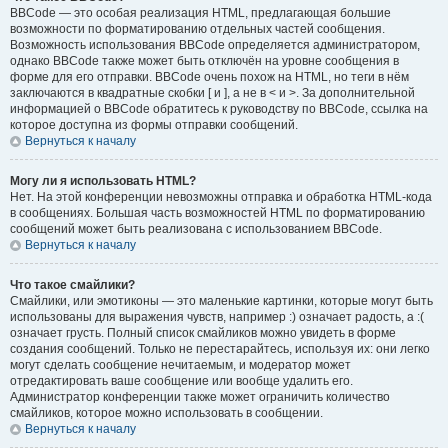
BBCode — это особая реализация HTML, предлагающая большие
возможности по форматированию отдельных частей сообщения.
Возможность использования BBCode определяется администратором,
однако BBCode также может быть отключён на уровне сообщения в
форме для его отправки. BBCode очень похож на HTML, но теги в нём
заключаются в квадратные скобки [ и ], а не в < и >. За дополнительной
информацией о BBCode обратитесь к руководству по BBCode, ссылка на
которое доступна из формы отправки сообщений.
Вернуться к началу
Могу ли я использовать HTML?
Нет. На этой конференции невозможны отправка и обработка HTML-кода
в сообщениях. Большая часть возможностей HTML по форматированию
сообщений может быть реализована с использованием BBCode.
Вернуться к началу
Что такое смайлики?
Смайлики, или эмотиконы — это маленькие картинки, которые могут быть
использованы для выражения чувств, например :) означает радость, а :(
означает грусть. Полный список смайликов можно увидеть в форме
создания сообщений. Только не перестарайтесь, используя их: они легко
могут сделать сообщение нечитаемым, и модератор может
отредактировать ваше сообщение или вообще удалить его.
Администратор конференции также может ограничить количество
смайликов, которое можно использовать в сообщении.
Вернуться к началу