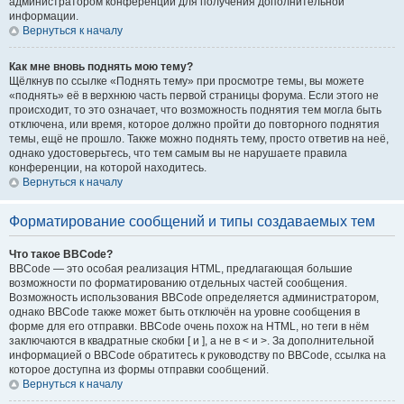
администратором конференции для получения дополнительной
информации.
Вернуться к началу
Как мне вновь поднять мою тему?
Щёлкнув по ссылке «Поднять тему» при просмотре темы, вы можете
«поднять» её в верхнюю часть первой страницы форума. Если этого не
происходит, то это означает, что возможность поднятия тем могла быть
отключена, или время, которое должно пройти до повторного поднятия
темы, ещё не прошло. Также можно поднять тему, просто ответив на неё,
однако удостоверьтесь, что тем самым вы не нарушаете правила
конференции, на которой находитесь.
Вернуться к началу
Форматирование сообщений и типы создаваемых тем
Что такое BBCode?
BBCode — это особая реализация HTML, предлагающая большие
возможности по форматированию отдельных частей сообщения.
Возможность использования BBCode определяется администратором,
однако BBCode также может быть отключён на уровне сообщения в
форме для его отправки. BBCode очень похож на HTML, но теги в нём
заключаются в квадратные скобки [ и ], а не в < и >. За дополнительной
информацией о BBCode обратитесь к руководству по BBCode, ссылка на
которое доступна из формы отправки сообщений.
Вернуться к началу