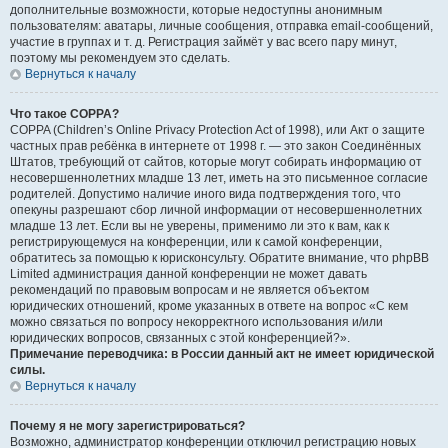
дополнительные возможности, которые недоступны анонимным
пользователям: аватары, личные сообщения, отправка email-сообщений,
участие в группах и т. д. Регистрация займёт у вас всего пару минут,
поэтому мы рекомендуем это сделать.
Вернуться к началу
Что такое COPPA?
COPPA (Children’s Online Privacy Protection Act of 1998), или Акт о защите
частных прав ребёнка в интернете от 1998 г. — это закон Соединённых
Штатов, требующий от сайтов, которые могут собирать информацию от
несовершеннолетних младше 13 лет, иметь на это письменное согласие
родителей. Допустимо наличие иного вида подтверждения того, что
опекуны разрешают сбор личной информации от несовершеннолетних
младше 13 лет. Если вы не уверены, применимо ли это к вам, как к
регистрирующемуся на конференции, или к самой конференции,
обратитесь за помощью к юрисконсульту. Обратите внимание, что phpBB
Limited администрация данной конференции не может давать
рекомендаций по правовым вопросам и не является объектом
юридических отношений, кроме указанных в ответе на вопрос «С кем
можно связаться по вопросу некорректного использования и/или
юридических вопросов, связанных с этой конференцией?».
Примечание переводчика: в России данный акт не имеет юридической
силы.
Вернуться к началу
Почему я не могу зарегистрироваться?
Возможно, администратор конференции отключил регистрацию новых