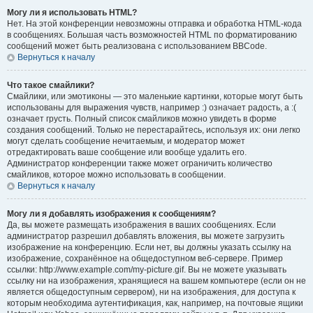
Могу ли я использовать HTML?
Нет. На этой конференции невозможны отправка и обработка HTML-кода
в сообщениях. Большая часть возможностей HTML по форматированию
сообщений может быть реализована с использованием BBCode.
Вернуться к началу
Что такое смайлики?
Смайлики, или эмотиконы — это маленькие картинки, которые могут быть
использованы для выражения чувств, например :) означает радость, а :(
означает грусть. Полный список смайликов можно увидеть в форме
создания сообщений. Только не перестарайтесь, используя их: они легко
могут сделать сообщение нечитаемым, и модератор может
отредактировать ваше сообщение или вообще удалить его.
Администратор конференции также может ограничить количество
смайликов, которое можно использовать в сообщении.
Вернуться к началу
Могу ли я добавлять изображения к сообщениям?
Да, вы можете размещать изображения в ваших сообщениях. Если
администратор разрешил добавлять вложения, вы можете загрузить
изображение на конференцию. Если нет, вы должны указать ссылку на
изображение, сохранённое на общедоступном веб-сервере. Пример
ссылки: http://www.example.com/my-picture.gif. Вы не можете указывать
ссылку ни на изображения, хранящиеся на вашем компьютере (если он не
является общедоступным сервером), ни на изображения, для доступа к
которым необходима аутентификация, как, например, на почтовые ящики