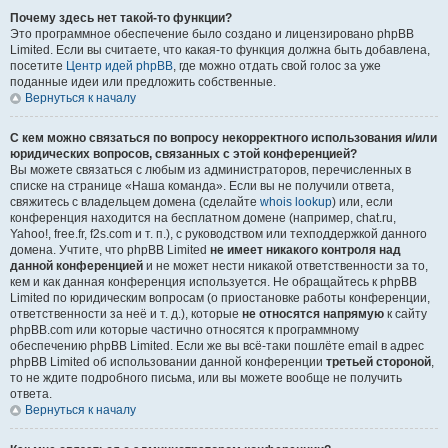
Почему здесь нет такой-то функции?
Это программное обеспечение было создано и лицензировано phpBB
Limited. Если вы считаете, что какая-то функция должна быть добавлена,
посетите
Центр идей phpBB
, где можно отдать свой голос за уже
поданные идеи или предложить собственные.
Вернуться к началу
С кем можно связаться по вопросу некорректного использования и/или
юридических вопросов, связанных с этой конференцией?
Вы можете связаться с любым из администраторов, перечисленных в
списке на странице «Наша команда». Если вы не получили ответа,
свяжитесь с владельцем домена (сделайте
whois lookup
) или, если
конференция находится на бесплатном домене (например, chat.ru,
Yahoo!, free.fr, f2s.com и т. п.), с руководством или техподдержкой данного
домена. Учтите, что phpBB Limited
не имеет никакого контроля над
данной конференцией
и не может нести никакой ответственности за то,
кем и как данная конференция используется. Не обращайтесь к phpBB
Limited по юридическим вопросам (о приостановке работы конференции,
ответственности за неё и т. д.), которые
не относятся напрямую
к сайту
phpBB.com или которые частично относятся к программному
обеспечению phpBB Limited. Если же вы всё-таки пошлёте email в адрес
phpBB Limited об использовании данной конференции
третьей стороной
,
то не ждите подробного письма, или вы можете вообще не получить
ответа.
Вернуться к началу