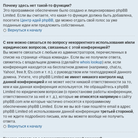
Почему здесь нет такой-то функции?
Это программное обеспечение было создано и лицензировано phpBB
Limited. Если вы считаете, что какая-то функция должна быть добавлена,
посетите
Центр идей phpBB
, где можно отдать свой голос за уже
поданные идеи или предложить собственные.
Вернуться к началу
С кем можно связаться по вопросу некорректного использования и/или
юридических вопросов, связанных с этой конференцией?
Вы можете связаться с любым из администраторов, перечисленных в
списке на странице «Наша команда». Если вы не получили ответа,
свяжитесь с владельцем домена (сделайте
whois lookup
) или, если
конференция находится на бесплатном домене (например, chat.ru,
Yahoo!, free.fr, f2s.com и т. п.), с руководством или техподдержкой данного
домена. Учтите, что phpBB Limited
не имеет никакого контроля над
данной конференцией
и не может нести никакой ответственности за то,
кем и как данная конференция используется. Не обращайтесь к phpBB
Limited по юридическим вопросам (о приостановке работы конференции,
ответственности за неё и т. д.), которые
не относятся напрямую
к сайту
phpBB.com или которые частично относятся к программному
обеспечению phpBB Limited. Если же вы всё-таки пошлёте email в адрес
phpBB Limited об использовании данной конференции
третьей стороной
,
то не ждите подробного письма, или вы можете вообще не получить
ответа.
Вернуться к началу