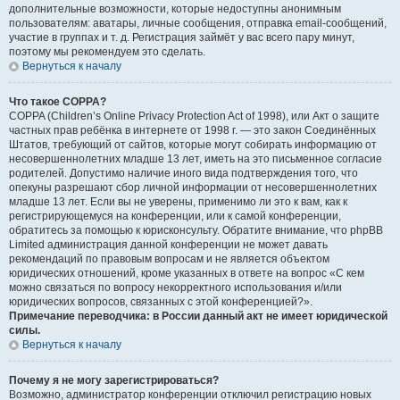
дополнительные возможности, которые недоступны анонимным
пользователям: аватары, личные сообщения, отправка email-сообщений,
участие в группах и т. д. Регистрация займёт у вас всего пару минут,
поэтому мы рекомендуем это сделать.
Вернуться к началу
Что такое COPPA?
COPPA (Children’s Online Privacy Protection Act of 1998), или Акт о защите
частных прав ребёнка в интернете от 1998 г. — это закон Соединённых
Штатов, требующий от сайтов, которые могут собирать информацию от
несовершеннолетних младше 13 лет, иметь на это письменное согласие
родителей. Допустимо наличие иного вида подтверждения того, что
опекуны разрешают сбор личной информации от несовершеннолетних
младше 13 лет. Если вы не уверены, применимо ли это к вам, как к
регистрирующемуся на конференции, или к самой конференции,
обратитесь за помощью к юрисконсульту. Обратите внимание, что phpBB
Limited администрация данной конференции не может давать
рекомендаций по правовым вопросам и не является объектом
юридических отношений, кроме указанных в ответе на вопрос «С кем
можно связаться по вопросу некорректного использования и/или
юридических вопросов, связанных с этой конференцией?».
Примечание переводчика: в России данный акт не имеет юридической
силы.
Вернуться к началу
Почему я не могу зарегистрироваться?
Возможно, администратор конференции отключил регистрацию новых