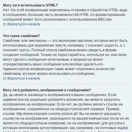
Могу ли я использовать HTML?
Нет. На этой конференции невозможны отправка и обработка HTML-кода
в сообщениях. Большая часть возможностей HTML по форматированию
сообщений может быть реализована с использованием BBCode.
Вернуться к началу
Что такое смайлики?
Смайлики, или эмотиконы — это маленькие картинки, которые могут быть
использованы для выражения чувств, например :) означает радость, а :(
означает грусть. Полный список смайликов можно увидеть в форме
создания сообщений. Только не перестарайтесь, используя их: они легко
могут сделать сообщение нечитаемым, и модератор может
отредактировать ваше сообщение или вообще удалить его.
Администратор конференции также может ограничить количество
смайликов, которое можно использовать в сообщении.
Вернуться к началу
Могу ли я добавлять изображения к сообщениям?
Да, вы можете размещать изображения в ваших сообщениях. Если
администратор разрешил добавлять вложения, вы можете загрузить
изображение на конференцию. Если нет, вы должны указать ссылку на
изображение, сохранённое на общедоступном веб-сервере. Пример
ссылки: http://www.example.com/my-picture.gif. Вы не можете указывать
ссылку ни на изображения, хранящиеся на вашем компьютере (если он не
является общедоступным сервером), ни на изображения, для доступа к
которым необходима аутентификация, как, например, на почтовые ящики