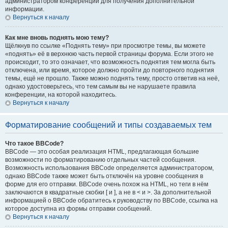
администратором конференции для получения дополнительной
информации.
Вернуться к началу
Как мне вновь поднять мою тему?
Щёлкнув по ссылке «Поднять тему» при просмотре темы, вы можете
«поднять» её в верхнюю часть первой страницы форума. Если этого не
происходит, то это означает, что возможность поднятия тем могла быть
отключена, или время, которое должно пройти до повторного поднятия
темы, ещё не прошло. Также можно поднять тему, просто ответив на неё,
однако удостоверьтесь, что тем самым вы не нарушаете правила
конференции, на которой находитесь.
Вернуться к началу
Форматирование сообщений и типы создаваемых тем
Что такое BBCode?
BBCode — это особая реализация HTML, предлагающая большие
возможности по форматированию отдельных частей сообщения.
Возможность использования BBCode определяется администратором,
однако BBCode также может быть отключён на уровне сообщения в
форме для его отправки. BBCode очень похож на HTML, но теги в нём
заключаются в квадратные скобки [ и ], а не в < и >. За дополнительной
информацией о BBCode обратитесь к руководству по BBCode, ссылка на
которое доступна из формы отправки сообщений.
Вернуться к началу