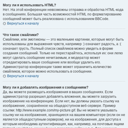
Могу ли я использовать HTML?
Нет. На этой конференции невозможны отправка и обработка HTML-кода
в сообщениях. Большая часть возможностей HTML по форматированию
сообщений может быть реализована с использованием BBCode.
Вернуться к началу
Что такое смайлики?
Смайлики, или эмотиконы — это маленькие картинки, которые могут быть
использованы для выражения чувств, например :) означает радость, а :(
означает грусть. Полный список смайликов можно увидеть в форме
создания сообщений. Только не перестарайтесь, используя их: они легко
могут сделать сообщение нечитаемым, и модератор может
отредактировать ваше сообщение или вообще удалить его.
Администратор конференции также может ограничить количество
смайликов, которое можно использовать в сообщении.
Вернуться к началу
Могу ли я добавлять изображения к сообщениям?
Да, вы можете размещать изображения в ваших сообщениях. Если
администратор разрешил добавлять вложения, вы можете загрузить
изображение на конференцию. Если нет, вы должны указать ссылку на
изображение, сохранённое на общедоступном веб-сервере. Пример
ссылки: http://www.example.com/my-picture.gif. Вы не можете указывать
ссылку ни на изображения, хранящиеся на вашем компьютере (если он не
является общедоступным сервером), ни на изображения, для доступа к
которым необходима аутентификация, как, например, на почтовые ящики