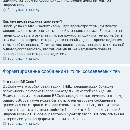
администратором конференции для получения дополнительной
информации.
Вернуться к началу
Как мне вновь поднять мою тему?
Щёлкнув по ссылке «Поднять тему» при просмотре темы, вы можете
«поднять» её в верхнюю часть первой страницы форума. Если этого не
происходит, то это означает, что возможность поднятия тем могла быть
отключена, или время, которое должно пройти до повторного поднятия
темы, ещё не прошло. Также можно поднять тему, просто ответив на неё,
однако удостоверьтесь, что тем самым вы не нарушаете правила
конференции, на которой находитесь.
Вернуться к началу
Форматирование сообщений и типы создаваемых тем
Что такое BBCode?
BBCode — это особая реализация HTML, предлагающая большие
возможности по форматированию отдельных частей сообщения.
Возможность использования BBCode определяется администратором,
однако BBCode также может быть отключён на уровне сообщения в
форме для его отправки. BBCode очень похож на HTML, но теги в нём
заключаются в квадратные скобки [ и ], а не в < и >. За дополнительной
информацией о BBCode обратитесь к руководству по BBCode, ссылка на
которое доступна из формы отправки сообщений.
Вернуться к началу