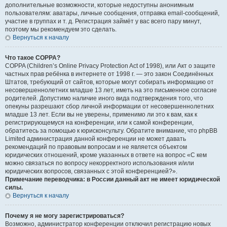
дополнительные возможности, которые недоступны анонимным
пользователям: аватары, личные сообщения, отправка email-сообщений,
участие в группах и т. д. Регистрация займёт у вас всего пару минут,
поэтому мы рекомендуем это сделать.
Вернуться к началу
Что такое COPPA?
COPPA (Children’s Online Privacy Protection Act of 1998), или Акт о защите
частных прав ребёнка в интернете от 1998 г. — это закон Соединённых
Штатов, требующий от сайтов, которые могут собирать информацию от
несовершеннолетних младше 13 лет, иметь на это письменное согласие
родителей. Допустимо наличие иного вида подтверждения того, что
опекуны разрешают сбор личной информации от несовершеннолетних
младше 13 лет. Если вы не уверены, применимо ли это к вам, как к
регистрирующемуся на конференции, или к самой конференции,
обратитесь за помощью к юрисконсульту. Обратите внимание, что phpBB
Limited администрация данной конференции не может давать
рекомендаций по правовым вопросам и не является объектом
юридических отношений, кроме указанных в ответе на вопрос «С кем
можно связаться по вопросу некорректного использования и/или
юридических вопросов, связанных с этой конференцией?».
Примечание переводчика: в России данный акт не имеет юридической
силы.
Вернуться к началу
Почему я не могу зарегистрироваться?
Возможно, администратор конференции отключил регистрацию новых