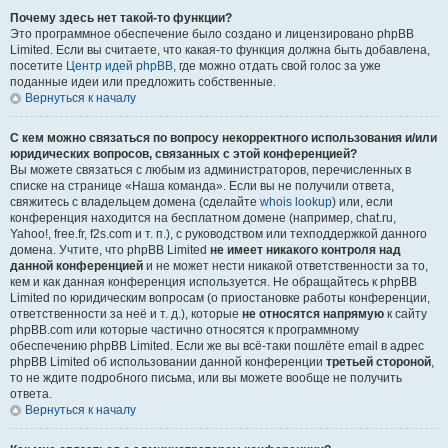
Почему здесь нет такой-то функции?
Это программное обеспечение было создано и лицензировано phpBB
Limited. Если вы считаете, что какая-то функция должна быть добавлена,
посетите
Центр идей phpBB
, где можно отдать свой голос за уже
поданные идеи или предложить собственные.
Вернуться к началу
С кем можно связаться по вопросу некорректного использования и/или
юридических вопросов, связанных с этой конференцией?
Вы можете связаться с любым из администраторов, перечисленных в
списке на странице «Наша команда». Если вы не получили ответа,
свяжитесь с владельцем домена (сделайте
whois lookup
) или, если
конференция находится на бесплатном домене (например, chat.ru,
Yahoo!, free.fr, f2s.com и т. п.), с руководством или техподдержкой данного
домена. Учтите, что phpBB Limited
не имеет никакого контроля над
данной конференцией
и не может нести никакой ответственности за то,
кем и как данная конференция используется. Не обращайтесь к phpBB
Limited по юридическим вопросам (о приостановке работы конференции,
ответственности за неё и т. д.), которые
не относятся напрямую
к сайту
phpBB.com или которые частично относятся к программному
обеспечению phpBB Limited. Если же вы всё-таки пошлёте email в адрес
phpBB Limited об использовании данной конференции
третьей стороной
,
то не ждите подробного письма, или вы можете вообще не получить
ответа.
Вернуться к началу