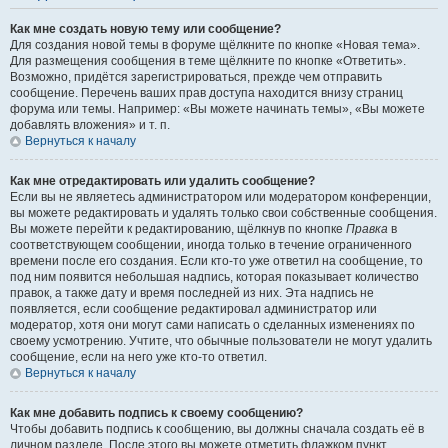
Как мне создать новую тему или сообщение?
Для создания новой темы в форуме щёлкните по кнопке «Новая тема».
Для размещения сообщения в теме щёлкните по кнопке «Ответить».
Возможно, придётся зарегистрироваться, прежде чем отправить
сообщение. Перечень ваших прав доступа находится внизу страниц
форума или темы. Например: «Вы можете начинать темы», «Вы можете
добавлять вложения» и т. п.
Вернуться к началу
Как мне отредактировать или удалить сообщение?
Если вы не являетесь администратором или модератором конференции,
вы можете редактировать и удалять только свои собственные сообщения.
Вы можете перейти к редактированию, щёлкнув по кнопке
Правка
в
соответствующем сообщении, иногда только в течение ограниченного
времени после его создания. Если кто-то уже ответил на сообщение, то
под ним появится небольшая надпись, которая показывает количество
правок, а также дату и время последней из них. Эта надпись не
появляется, если сообщение редактировал администратор или
модератор, хотя они могут сами написать о сделанных изменениях по
своему усмотрению. Учтите, что обычные пользователи не могут удалить
сообщение, если на него уже кто-то ответил.
Вернуться к началу
Как мне добавить подпись к своему сообщению?
Чтобы добавить подпись к сообщению, вы должны сначала создать её в
личном разделе. После этого вы можете отметить флажком пункт