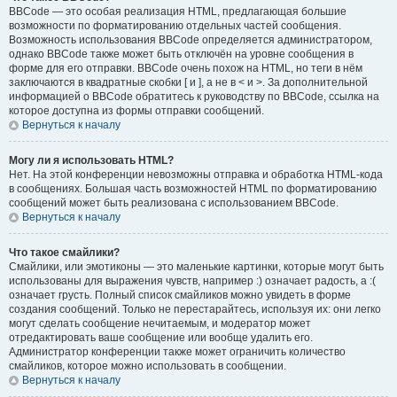
BBCode — это особая реализация HTML, предлагающая большие
возможности по форматированию отдельных частей сообщения.
Возможность использования BBCode определяется администратором,
однако BBCode также может быть отключён на уровне сообщения в
форме для его отправки. BBCode очень похож на HTML, но теги в нём
заключаются в квадратные скобки [ и ], а не в < и >. За дополнительной
информацией о BBCode обратитесь к руководству по BBCode, ссылка на
которое доступна из формы отправки сообщений.
Вернуться к началу
Могу ли я использовать HTML?
Нет. На этой конференции невозможны отправка и обработка HTML-кода
в сообщениях. Большая часть возможностей HTML по форматированию
сообщений может быть реализована с использованием BBCode.
Вернуться к началу
Что такое смайлики?
Смайлики, или эмотиконы — это маленькие картинки, которые могут быть
использованы для выражения чувств, например :) означает радость, а :(
означает грусть. Полный список смайликов можно увидеть в форме
создания сообщений. Только не перестарайтесь, используя их: они легко
могут сделать сообщение нечитаемым, и модератор может
отредактировать ваше сообщение или вообще удалить его.
Администратор конференции также может ограничить количество
смайликов, которое можно использовать в сообщении.
Вернуться к началу