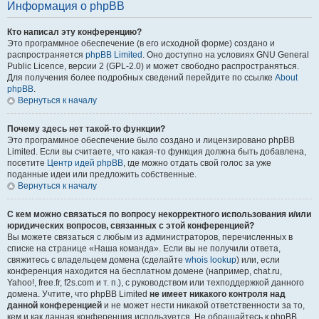
Информация о phpBB
Кто написал эту конференцию?
Это программное обеспечение (в его исходной форме) создано и
распространяется
phpBB Limited
. Оно доступно на условиях GNU General
Public Licence, версии 2 (GPL-2.0) и может свободно распространяться.
Для получения более подробных сведений перейдите по ссылке
About
phpBB
.
Вернуться к началу
Почему здесь нет такой-то функции?
Это программное обеспечение было создано и лицензировано phpBB
Limited. Если вы считаете, что какая-то функция должна быть добавлена,
посетите
Центр идей phpBB
, где можно отдать свой голос за уже
поданные идеи или предложить собственные.
Вернуться к началу
С кем можно связаться по вопросу некорректного использования и/или
юридических вопросов, связанных с этой конференцией?
Вы можете связаться с любым из администраторов, перечисленных в
списке на странице «Наша команда». Если вы не получили ответа,
свяжитесь с владельцем домена (сделайте
whois lookup
) или, если
конференция находится на бесплатном домене (например, chat.ru,
Yahoo!, free.fr, f2s.com и т. п.), с руководством или техподдержкой данного
домена. Учтите, что phpBB Limited
не имеет никакого контроля над
данной конференцией
и не может нести никакой ответственности за то,
кем и как данная конференция используется. Не обращайтесь к phpBB