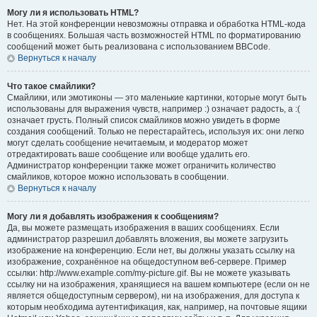
Могу ли я использовать HTML?
Нет. На этой конференции невозможны отправка и обработка HTML-кода
в сообщениях. Большая часть возможностей HTML по форматированию
сообщений может быть реализована с использованием BBCode.
Вернуться к началу
Что такое смайлики?
Смайлики, или эмотиконы — это маленькие картинки, которые могут быть
использованы для выражения чувств, например :) означает радость, а :(
означает грусть. Полный список смайликов можно увидеть в форме
создания сообщений. Только не перестарайтесь, используя их: они легко
могут сделать сообщение нечитаемым, и модератор может
отредактировать ваше сообщение или вообще удалить его.
Администратор конференции также может ограничить количество
смайликов, которое можно использовать в сообщении.
Вернуться к началу
Могу ли я добавлять изображения к сообщениям?
Да, вы можете размещать изображения в ваших сообщениях. Если
администратор разрешил добавлять вложения, вы можете загрузить
изображение на конференцию. Если нет, вы должны указать ссылку на
изображение, сохранённое на общедоступном веб-сервере. Пример
ссылки: http://www.example.com/my-picture.gif. Вы не можете указывать
ссылку ни на изображения, хранящиеся на вашем компьютере (если он не
является общедоступным сервером), ни на изображения, для доступа к
которым необходима аутентификация, как, например, на почтовые ящики