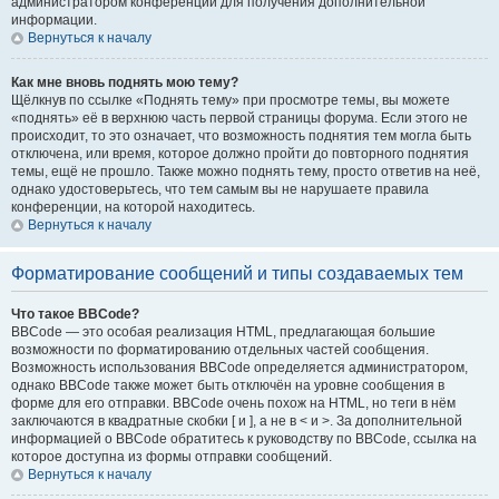
администратором конференции для получения дополнительной
информации.
Вернуться к началу
Как мне вновь поднять мою тему?
Щёлкнув по ссылке «Поднять тему» при просмотре темы, вы можете
«поднять» её в верхнюю часть первой страницы форума. Если этого не
происходит, то это означает, что возможность поднятия тем могла быть
отключена, или время, которое должно пройти до повторного поднятия
темы, ещё не прошло. Также можно поднять тему, просто ответив на неё,
однако удостоверьтесь, что тем самым вы не нарушаете правила
конференции, на которой находитесь.
Вернуться к началу
Форматирование сообщений и типы создаваемых тем
Что такое BBCode?
BBCode — это особая реализация HTML, предлагающая большие
возможности по форматированию отдельных частей сообщения.
Возможность использования BBCode определяется администратором,
однако BBCode также может быть отключён на уровне сообщения в
форме для его отправки. BBCode очень похож на HTML, но теги в нём
заключаются в квадратные скобки [ и ], а не в < и >. За дополнительной
информацией о BBCode обратитесь к руководству по BBCode, ссылка на
которое доступна из формы отправки сообщений.
Вернуться к началу