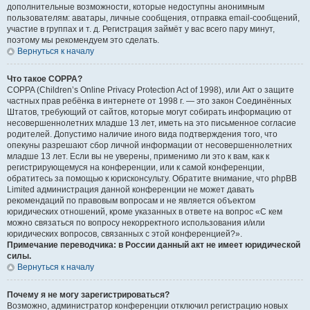
дополнительные возможности, которые недоступны анонимным
пользователям: аватары, личные сообщения, отправка email-сообщений,
участие в группах и т. д. Регистрация займёт у вас всего пару минут,
поэтому мы рекомендуем это сделать.
Вернуться к началу
Что такое COPPA?
COPPA (Children’s Online Privacy Protection Act of 1998), или Акт о защите
частных прав ребёнка в интернете от 1998 г. — это закон Соединённых
Штатов, требующий от сайтов, которые могут собирать информацию от
несовершеннолетних младше 13 лет, иметь на это письменное согласие
родителей. Допустимо наличие иного вида подтверждения того, что
опекуны разрешают сбор личной информации от несовершеннолетних
младше 13 лет. Если вы не уверены, применимо ли это к вам, как к
регистрирующемуся на конференции, или к самой конференции,
обратитесь за помощью к юрисконсульту. Обратите внимание, что phpBB
Limited администрация данной конференции не может давать
рекомендаций по правовым вопросам и не является объектом
юридических отношений, кроме указанных в ответе на вопрос «С кем
можно связаться по вопросу некорректного использования и/или
юридических вопросов, связанных с этой конференцией?».
Примечание переводчика: в России данный акт не имеет юридической
силы.
Вернуться к началу
Почему я не могу зарегистрироваться?
Возможно, администратор конференции отключил регистрацию новых