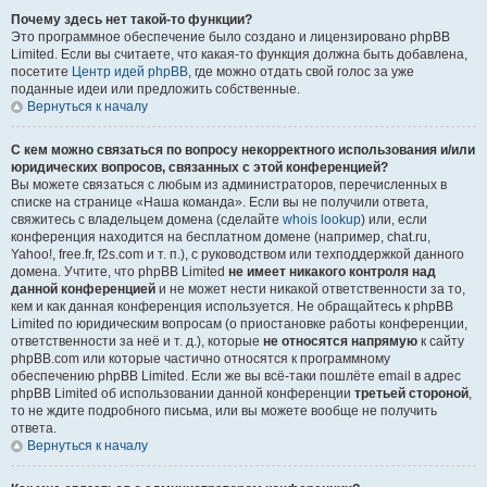
Почему здесь нет такой-то функции?
Это программное обеспечение было создано и лицензировано phpBB
Limited. Если вы считаете, что какая-то функция должна быть добавлена,
посетите
Центр идей phpBB
, где можно отдать свой голос за уже
поданные идеи или предложить собственные.
Вернуться к началу
С кем можно связаться по вопросу некорректного использования и/или
юридических вопросов, связанных с этой конференцией?
Вы можете связаться с любым из администраторов, перечисленных в
списке на странице «Наша команда». Если вы не получили ответа,
свяжитесь с владельцем домена (сделайте
whois lookup
) или, если
конференция находится на бесплатном домене (например, chat.ru,
Yahoo!, free.fr, f2s.com и т. п.), с руководством или техподдержкой данного
домена. Учтите, что phpBB Limited
не имеет никакого контроля над
данной конференцией
и не может нести никакой ответственности за то,
кем и как данная конференция используется. Не обращайтесь к phpBB
Limited по юридическим вопросам (о приостановке работы конференции,
ответственности за неё и т. д.), которые
не относятся напрямую
к сайту
phpBB.com или которые частично относятся к программному
обеспечению phpBB Limited. Если же вы всё-таки пошлёте email в адрес
phpBB Limited об использовании данной конференции
третьей стороной
,
то не ждите подробного письма, или вы можете вообще не получить
ответа.
Вернуться к началу