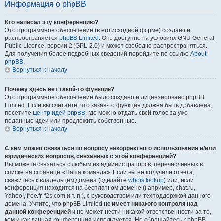
Информация о phpBB
Кто написал эту конференцию?
Это программное обеспечение (в его исходной форме) создано и
распространяется
phpBB Limited
. Оно доступно на условиях GNU General
Public Licence, версии 2 (GPL-2.0) и может свободно распространяться.
Для получения более подробных сведений перейдите по ссылке
About
phpBB
.
Вернуться к началу
Почему здесь нет такой-то функции?
Это программное обеспечение было создано и лицензировано phpBB
Limited. Если вы считаете, что какая-то функция должна быть добавлена,
посетите
Центр идей phpBB
, где можно отдать свой голос за уже
поданные идеи или предложить собственные.
Вернуться к началу
С кем можно связаться по вопросу некорректного использования и/или
юридических вопросов, связанных с этой конференцией?
Вы можете связаться с любым из администраторов, перечисленных в
списке на странице «Наша команда». Если вы не получили ответа,
свяжитесь с владельцем домена (сделайте
whois lookup
) или, если
конференция находится на бесплатном домене (например, chat.ru,
Yahoo!, free.fr, f2s.com и т. п.), с руководством или техподдержкой данного
домена. Учтите, что phpBB Limited
не имеет никакого контроля над
данной конференцией
и не может нести никакой ответственности за то,
кем и как данная конференция используется. Не обращайтесь к phpBB