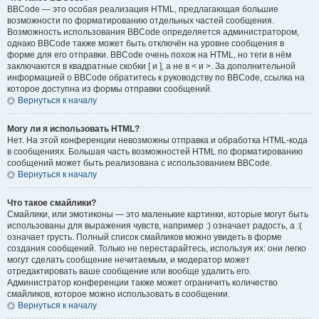
BBCode — это особая реализация HTML, предлагающая большие
возможности по форматированию отдельных частей сообщения.
Возможность использования BBCode определяется администратором,
однако BBCode также может быть отключён на уровне сообщения в
форме для его отправки. BBCode очень похож на HTML, но теги в нём
заключаются в квадратные скобки [ и ], а не в < и >. За дополнительной
информацией о BBCode обратитесь к руководству по BBCode, ссылка на
которое доступна из формы отправки сообщений.
Вернуться к началу
Могу ли я использовать HTML?
Нет. На этой конференции невозможны отправка и обработка HTML-кода
в сообщениях. Большая часть возможностей HTML по форматированию
сообщений может быть реализована с использованием BBCode.
Вернуться к началу
Что такое смайлики?
Смайлики, или эмотиконы — это маленькие картинки, которые могут быть
использованы для выражения чувств, например :) означает радость, а :(
означает грусть. Полный список смайликов можно увидеть в форме
создания сообщений. Только не перестарайтесь, используя их: они легко
могут сделать сообщение нечитаемым, и модератор может
отредактировать ваше сообщение или вообще удалить его.
Администратор конференции также может ограничить количество
смайликов, которое можно использовать в сообщении.
Вернуться к началу