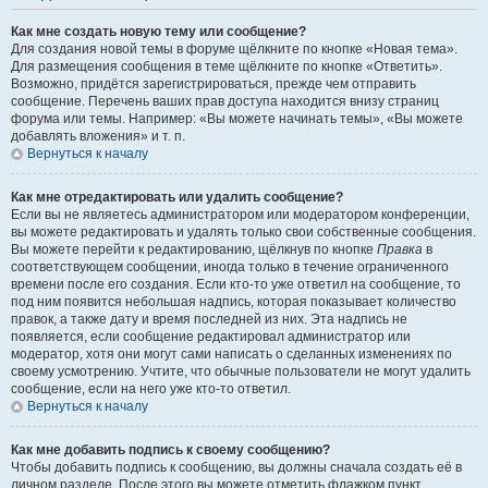
Как мне создать новую тему или сообщение?
Для создания новой темы в форуме щёлкните по кнопке «Новая тема».
Для размещения сообщения в теме щёлкните по кнопке «Ответить».
Возможно, придётся зарегистрироваться, прежде чем отправить
сообщение. Перечень ваших прав доступа находится внизу страниц
форума или темы. Например: «Вы можете начинать темы», «Вы можете
добавлять вложения» и т. п.
Вернуться к началу
Как мне отредактировать или удалить сообщение?
Если вы не являетесь администратором или модератором конференции,
вы можете редактировать и удалять только свои собственные сообщения.
Вы можете перейти к редактированию, щёлкнув по кнопке
Правка
в
соответствующем сообщении, иногда только в течение ограниченного
времени после его создания. Если кто-то уже ответил на сообщение, то
под ним появится небольшая надпись, которая показывает количество
правок, а также дату и время последней из них. Эта надпись не
появляется, если сообщение редактировал администратор или
модератор, хотя они могут сами написать о сделанных изменениях по
своему усмотрению. Учтите, что обычные пользователи не могут удалить
сообщение, если на него уже кто-то ответил.
Вернуться к началу
Как мне добавить подпись к своему сообщению?
Чтобы добавить подпись к сообщению, вы должны сначала создать её в
личном разделе. После этого вы можете отметить флажком пункт