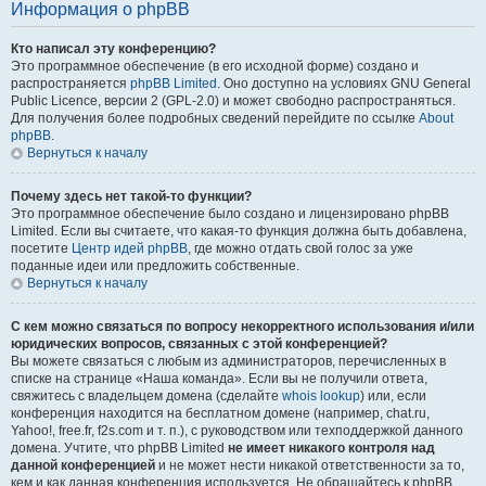
Информация о phpBB
Кто написал эту конференцию?
Это программное обеспечение (в его исходной форме) создано и
распространяется
phpBB Limited
. Оно доступно на условиях GNU General
Public Licence, версии 2 (GPL-2.0) и может свободно распространяться.
Для получения более подробных сведений перейдите по ссылке
About
phpBB
.
Вернуться к началу
Почему здесь нет такой-то функции?
Это программное обеспечение было создано и лицензировано phpBB
Limited. Если вы считаете, что какая-то функция должна быть добавлена,
посетите
Центр идей phpBB
, где можно отдать свой голос за уже
поданные идеи или предложить собственные.
Вернуться к началу
С кем можно связаться по вопросу некорректного использования и/или
юридических вопросов, связанных с этой конференцией?
Вы можете связаться с любым из администраторов, перечисленных в
списке на странице «Наша команда». Если вы не получили ответа,
свяжитесь с владельцем домена (сделайте
whois lookup
) или, если
конференция находится на бесплатном домене (например, chat.ru,
Yahoo!, free.fr, f2s.com и т. п.), с руководством или техподдержкой данного
домена. Учтите, что phpBB Limited
не имеет никакого контроля над
данной конференцией
и не может нести никакой ответственности за то,
кем и как данная конференция используется. Не обращайтесь к phpBB