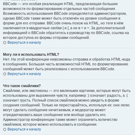
BBCode — это особая реализация HTML, предлагающая большие
возможности по форматированию отдельных частей сообщения.
Возможность использования BBCode определяется администратором,
однако BBCode также может быть отключён на уровне сообщения в
форме для его отправки. BBCode очень похож на HTML, но теги в нём
заключаются в квадратные скобки [ и ], а не в < и >. За дополнительной
информацией о BBCode обратитесь к руководству по BBCode, ссылка на
которое доступна из формы отправки сообщений.
Вернуться к началу
Могу ли я использовать HTML?
Нет. На этой конференции невозможны отправка и обработка HTML-кода
в сообщениях. Большая часть возможностей HTML по форматированию
сообщений может быть реализована с использованием BBCode.
Вернуться к началу
Что такое смайлики?
Смайлики, или эмотиконы — это маленькие картинки, которые могут быть
использованы для выражения чувств, например :) означает радость, а :(
означает грусть. Полный список смайликов можно увидеть в форме
создания сообщений. Только не перестарайтесь, используя их: они легко
могут сделать сообщение нечитаемым, и модератор может
отредактировать ваше сообщение или вообще удалить его.
Администратор конференции также может ограничить количество
смайликов, которое можно использовать в сообщении.
Вернуться к началу