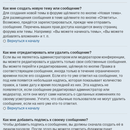
Как мне создать новую тему или сообщение?
Для создания новой темы в форуме щёлкните по кнопке «Новая тема».
Для размещения сообщения в теме щёлкните по кнопке «Ответить».
Возможно, придётся зарегистрироваться, прежде чем отправить
сообщение. Перечень ваших прав доступа находится внизу страниц
форума или темы. Например: «Вы можете начинать темы», «Вы можете
добавлять вложения» и т. п.
Вернуться к началу
Как мне отредактировать или удалить сообщение?
Если вы не являетесь администратором или модератором конференции,
вы можете редактировать и удалять только свои собственные сообщения.
Вы можете перейти к редактированию, щёлкнув по кнопке
Правка
в
соответствующем сообщении, иногда только в течение ограниченного
времени после его создания. Если кто-то уже ответил на сообщение, то
под ним появится небольшая надпись, которая показывает количество
правок, а также дату и время последней из них. Эта надпись не
появляется, если сообщение редактировал администратор или
модератор, хотя они могут сами написать о сделанных изменениях по
своему усмотрению. Учтите, что обычные пользователи не могут удалить
сообщение, если на него уже кто-то ответил.
Вернуться к началу
Как мне добавить подпись к своему сообщению?
Чтобы добавить подпись к сообщению, вы должны сначала создать её в
личном разделе. После этого вы можете отметить флажком пункт