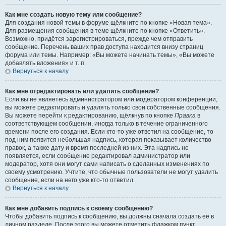
Как мне создать новую тему или сообщение?
Для создания новой темы в форуме щёлкните по кнопке «Новая тема».
Для размещения сообщения в теме щёлкните по кнопке «Ответить».
Возможно, придётся зарегистрироваться, прежде чем отправить
сообщение. Перечень ваших прав доступа находится внизу страниц
форума или темы. Например: «Вы можете начинать темы», «Вы можете
добавлять вложения» и т. п.
Вернуться к началу
Как мне отредактировать или удалить сообщение?
Если вы не являетесь администратором или модератором конференции,
вы можете редактировать и удалять только свои собственные сообщения.
Вы можете перейти к редактированию, щёлкнув по кнопке
Правка
в
соответствующем сообщении, иногда только в течение ограниченного
времени после его создания. Если кто-то уже ответил на сообщение, то
под ним появится небольшая надпись, которая показывает количество
правок, а также дату и время последней из них. Эта надпись не
появляется, если сообщение редактировал администратор или
модератор, хотя они могут сами написать о сделанных изменениях по
своему усмотрению. Учтите, что обычные пользователи не могут удалить
сообщение, если на него уже кто-то ответил.
Вернуться к началу
Как мне добавить подпись к своему сообщению?
Чтобы добавить подпись к сообщению, вы должны сначала создать её в
личном разделе. После этого вы можете отметить флажком пункт