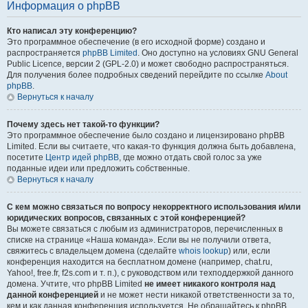
Информация о phpBB
Кто написал эту конференцию?
Это программное обеспечение (в его исходной форме) создано и
распространяется
phpBB Limited
. Оно доступно на условиях GNU General
Public Licence, версии 2 (GPL-2.0) и может свободно распространяться.
Для получения более подробных сведений перейдите по ссылке
About
phpBB
.
Вернуться к началу
Почему здесь нет такой-то функции?
Это программное обеспечение было создано и лицензировано phpBB
Limited. Если вы считаете, что какая-то функция должна быть добавлена,
посетите
Центр идей phpBB
, где можно отдать свой голос за уже
поданные идеи или предложить собственные.
Вернуться к началу
С кем можно связаться по вопросу некорректного использования и/или
юридических вопросов, связанных с этой конференцией?
Вы можете связаться с любым из администраторов, перечисленных в
списке на странице «Наша команда». Если вы не получили ответа,
свяжитесь с владельцем домена (сделайте
whois lookup
) или, если
конференция находится на бесплатном домене (например, chat.ru,
Yahoo!, free.fr, f2s.com и т. п.), с руководством или техподдержкой данного
домена. Учтите, что phpBB Limited
не имеет никакого контроля над
данной конференцией
и не может нести никакой ответственности за то,
кем и как данная конференция используется. Не обращайтесь к phpBB