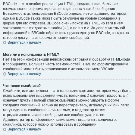
BBCode — это особая реализация HTML, предлагающая большие
возможности по форматированию отдельных частей сообщения.
Возможность использования BBCode определяется администратором,
однако BBCode также может быть отключён на уровне сообщения в
форме для его отправки. BBCode очень похож на HTML, но теги в нём
заключаются в квадратные скобки [ и ], а не в < и >. За дополнительной
информацией о BBCode обратитесь к руководству по BBCode, ссылка на
которое доступна из формы отправки сообщений.
Вернуться к началу
Могу ли я использовать HTML?
Нет. На этой конференции невозможны отправка и обработка HTML-кода
в сообщениях. Большая часть возможностей HTML по форматированию
сообщений может быть реализована с использованием BBCode.
Вернуться к началу
Что такое смайлики?
Смайлики, или эмотиконы — это маленькие картинки, которые могут быть
использованы для выражения чувств, например :) означает радость, а :(
означает грусть. Полный список смайликов можно увидеть в форме
создания сообщений. Только не перестарайтесь, используя их: они легко
могут сделать сообщение нечитаемым, и модератор может
отредактировать ваше сообщение или вообще удалить его.
Администратор конференции также может ограничить количество
смайликов, которое можно использовать в сообщении.
Вернуться к началу