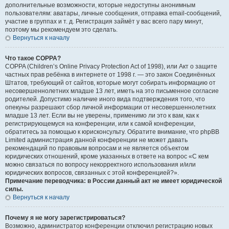
дополнительные возможности, которые недоступны анонимным
пользователям: аватары, личные сообщения, отправка email-сообщений,
участие в группах и т. д. Регистрация займёт у вас всего пару минут,
поэтому мы рекомендуем это сделать.
Вернуться к началу
Что такое COPPA?
COPPA (Children’s Online Privacy Protection Act of 1998), или Акт о защите
частных прав ребёнка в интернете от 1998 г. — это закон Соединённых
Штатов, требующий от сайтов, которые могут собирать информацию от
несовершеннолетних младше 13 лет, иметь на это письменное согласие
родителей. Допустимо наличие иного вида подтверждения того, что
опекуны разрешают сбор личной информации от несовершеннолетних
младше 13 лет. Если вы не уверены, применимо ли это к вам, как к
регистрирующемуся на конференции, или к самой конференции,
обратитесь за помощью к юрисконсульту. Обратите внимание, что phpBB
Limited администрация данной конференции не может давать
рекомендаций по правовым вопросам и не является объектом
юридических отношений, кроме указанных в ответе на вопрос «С кем
можно связаться по вопросу некорректного использования и/или
юридических вопросов, связанных с этой конференцией?».
Примечание переводчика: в России данный акт не имеет юридической
силы.
Вернуться к началу
Почему я не могу зарегистрироваться?
Возможно, администратор конференции отключил регистрацию новых