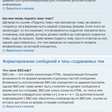
администратором конференции для получения дополнительной
информации.
Вернуться к началу
Как мне вновь поднять мою тему?
Щёлкнув по ссылке «Поднять тему» при просмотре темы, вы можете
«поднять» её в верхнюю часть первой страницы форума. Если этого не
происходит, то это означает, что возможность поднятия тем могла быть
отключена, или время, которое должно пройти до повторного поднятия
темы, ещё не прошло. Также можно поднять тему, просто ответив на неё,
однако удостоверьтесь, что тем самым вы не нарушаете правила
конференции, на которой находитесь.
Вернуться к началу
Форматирование сообщений и типы создаваемых тем
Что такое BBCode?
BBCode — это особая реализация HTML, предлагающая большие
возможности по форматированию отдельных частей сообщения.
Возможность использования BBCode определяется администратором,
однако BBCode также может быть отключён на уровне сообщения в
форме для его отправки. BBCode очень похож на HTML, но теги в нём
заключаются в квадратные скобки [ и ], а не в < и >. За дополнительной
информацией о BBCode обратитесь к руководству по BBCode, ссылка на
которое доступна из формы отправки сообщений.
Вернуться к началу