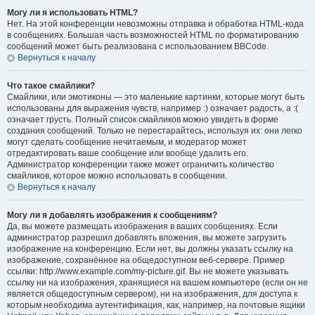
Могу ли я использовать HTML?
Нет. На этой конференции невозможны отправка и обработка HTML-кода
в сообщениях. Большая часть возможностей HTML по форматированию
сообщений может быть реализована с использованием BBCode.
Вернуться к началу
Что такое смайлики?
Смайлики, или эмотиконы — это маленькие картинки, которые могут быть
использованы для выражения чувств, например :) означает радость, а :(
означает грусть. Полный список смайликов можно увидеть в форме
создания сообщений. Только не перестарайтесь, используя их: они легко
могут сделать сообщение нечитаемым, и модератор может
отредактировать ваше сообщение или вообще удалить его.
Администратор конференции также может ограничить количество
смайликов, которое можно использовать в сообщении.
Вернуться к началу
Могу ли я добавлять изображения к сообщениям?
Да, вы можете размещать изображения в ваших сообщениях. Если
администратор разрешил добавлять вложения, вы можете загрузить
изображение на конференцию. Если нет, вы должны указать ссылку на
изображение, сохранённое на общедоступном веб-сервере. Пример
ссылки: http://www.example.com/my-picture.gif. Вы не можете указывать
ссылку ни на изображения, хранящиеся на вашем компьютере (если он не
является общедоступным сервером), ни на изображения, для доступа к
которым необходима аутентификация, как, например, на почтовые ящики