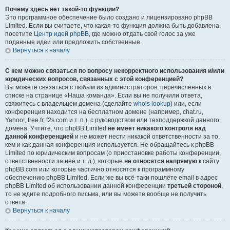
Почему здесь нет такой-то функции?
Это программное обеспечение было создано и лицензировано phpBB
Limited. Если вы считаете, что какая-то функция должна быть добавлена,
посетите
Центр идей phpBB
, где можно отдать свой голос за уже
поданные идеи или предложить собственные.
Вернуться к началу
С кем можно связаться по вопросу некорректного использования и/или
юридических вопросов, связанных с этой конференцией?
Вы можете связаться с любым из администраторов, перечисленных в
списке на странице «Наша команда». Если вы не получили ответа,
свяжитесь с владельцем домена (сделайте
whois lookup
) или, если
конференция находится на бесплатном домене (например, chat.ru,
Yahoo!, free.fr, f2s.com и т. п.), с руководством или техподдержкой данного
домена. Учтите, что phpBB Limited
не имеет никакого контроля над
данной конференцией
и не может нести никакой ответственности за то,
кем и как данная конференция используется. Не обращайтесь к phpBB
Limited по юридическим вопросам (о приостановке работы конференции,
ответственности за неё и т. д.), которые
не относятся напрямую
к сайту
phpBB.com или которые частично относятся к программному
обеспечению phpBB Limited. Если же вы всё-таки пошлёте email в адрес
phpBB Limited об использовании данной конференции
третьей стороной
,
то не ждите подробного письма, или вы можете вообще не получить
ответа.
Вернуться к началу