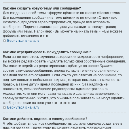
Как мне создать новую тему или сообщение?
Для создания новой темы в форуме щёлкните по кнопке «Новая тема».
Для размещения сообщения в теме щёлкните по кнопке «Ответить».
Возможно, придётся зарегистрироваться, прежде чем отправить
сообщение. Перечень ваших прав доступа находится внизу страниц
форума или темы. Например: «Вы можете начинать темы», «Вы можете
добавлять вложения» и т. п.
Вернуться к началу
Как мне отредактировать или удалить сообщение?
Если вы не являетесь администратором или модератором конференции,
вы можете редактировать и удалять только свои собственные сообщения.
Вы можете перейти к редактированию, щёлкнув по кнопке
Правка
в
соответствующем сообщении, иногда только в течение ограниченного
времени после его создания. Если кто-то уже ответил на сообщение, то
под ним появится небольшая надпись, которая показывает количество
правок, а также дату и время последней из них. Эта надпись не
появляется, если сообщение редактировал администратор или
модератор, хотя они могут сами написать о сделанных изменениях по
своему усмотрению. Учтите, что обычные пользователи не могут удалить
сообщение, если на него уже кто-то ответил.
Вернуться к началу
Как мне добавить подпись к своему сообщению?
Чтобы добавить подпись к сообщению, вы должны сначала создать её в
личном разделе. После этого вы можете отметить флажком пункт