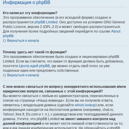
Информация о phpBB
Кто написал эту конференцию?
Это программное обеспечение (в его исходной форме) создано и
распространяется
phpBB Limited
. Оно доступно на условиях GNU General
Public Licence, версии 2 (GPL-2.0) и может свободно распространяться.
Для получения более подробных сведений перейдите по ссылке
About
phpBB
.
Вернуться к началу
Почему здесь нет такой-то функции?
Это программное обеспечение было создано и лицензировано phpBB
Limited. Если вы считаете, что какая-то функция должна быть добавлена,
посетите
Центр идей phpBB
, где можно отдать свой голос за уже
поданные идеи или предложить собственные.
Вернуться к началу
С кем можно связаться по вопросу некорректного использования и/или
юридических вопросов, связанных с этой конференцией?
Вы можете связаться с любым из администраторов, перечисленных в
списке на странице «Наша команда». Если вы не получили ответа,
свяжитесь с владельцем домена (сделайте
whois lookup
) или, если
конференция находится на бесплатном домене (например, chat.ru,
Yahoo!, free.fr, f2s.com и т. п.), с руководством или техподдержкой данного
домена. Учтите, что phpBB Limited
не имеет никакого контроля над
данной конференцией
и не может нести никакой ответственности за то,
кем и как данная конференция используется. Не обращайтесь к phpBB