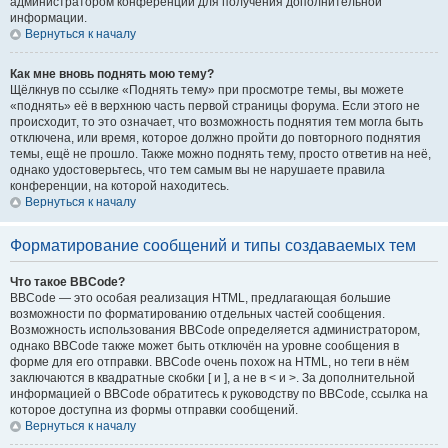
администратором конференции для получения дополнительной
информации.
Вернуться к началу
Как мне вновь поднять мою тему?
Щёлкнув по ссылке «Поднять тему» при просмотре темы, вы можете
«поднять» её в верхнюю часть первой страницы форума. Если этого не
происходит, то это означает, что возможность поднятия тем могла быть
отключена, или время, которое должно пройти до повторного поднятия
темы, ещё не прошло. Также можно поднять тему, просто ответив на неё,
однако удостоверьтесь, что тем самым вы не нарушаете правила
конференции, на которой находитесь.
Вернуться к началу
Форматирование сообщений и типы создаваемых тем
Что такое BBCode?
BBCode — это особая реализация HTML, предлагающая большие
возможности по форматированию отдельных частей сообщения.
Возможность использования BBCode определяется администратором,
однако BBCode также может быть отключён на уровне сообщения в
форме для его отправки. BBCode очень похож на HTML, но теги в нём
заключаются в квадратные скобки [ и ], а не в < и >. За дополнительной
информацией о BBCode обратитесь к руководству по BBCode, ссылка на
которое доступна из формы отправки сообщений.
Вернуться к началу