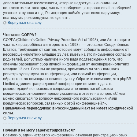
дополнительные возможности, которые недоступны анонимным
пользователям: аватары, личные сообщения, отправка email-сообщений,
участие в группах и т. д. Регистрация займёт у вас всего пару минут,
поэтому мы рекомендуем это сделать.
Вернуться к началу
Что такое COPPA?
COPPA (Children’s Online Privacy Protection Act of 1998), или Акт о защите
частных прав ребёнка в интернете от 1998 г. — это закон Соединённых
Штатов, требующий от сайтов, которые могут собирать информацию от
несовершеннолетних младше 13 лет, иметь на это письменное согласие
родителей. Допустимо наличие иного вида подтверждения того, что
опекуны разрешают сбор личной информации от несовершеннолетних
младше 13 лет. Если вы не уверены, применимо ли это к вам, как к
регистрирующемуся на конференции, или к самой конференции,
обратитесь за помощью к юрисконсульту. Обратите внимание, что phpBB
Limited администрация данной конференции не может давать
рекомендаций по правовым вопросам и не является объектом
юридических отношений, кроме указанных в ответе на вопрос «С кем
можно связаться по вопросу некорректного использования и/или
юридических вопросов, связанных с этой конференцией?».
Примечание переводчика: в России данный акт не имеет юридической
силы.
Вернуться к началу
Почему я не могу зарегистрироваться?
Возможно, администратор конференции отключил регистрацию новых