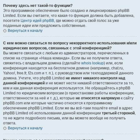
Почему здесь нет такой-то функции?
Это программное обеспечение было создано и лицензировано phpBB
Limited. Если вы считаете, что какая-то функция должна быть добавлена,
посетите
Центр идей phpBB
, где можно отдать свой голос за уже
поданные идеи или предложить собственные.
Вернуться к началу
С кем можно связаться по вопросу некорректного использования и/или
юридических вопросов, связанных с этой конференцией?
Вы можете связаться с любым из администраторов, перечисленных в
списке на странице «Наша команда». Если вы не получили ответа,
свяжитесь с владельцем домена (сделайте
whois lookup
) или, если
конференция находится на бесплатном домене (например, chat.ru,
Yahoo!, free.fr, f2s.com и т. п.), с руководством или техподдержкой данного
домена. Учтите, что phpBB Limited
не имеет никакого контроля над
данной конференцией
и не может нести никакой ответственности за то,
кем и как данная конференция используется. Не обращайтесь к phpBB
Limited по юридическим вопросам (о приостановке работы конференции,
ответственности за неё и т. д.), которые
не относятся напрямую
к сайту
phpBB.com или которые частично относятся к программному
обеспечению phpBB Limited. Если же вы всё-таки пошлёте email в адрес
phpBB Limited об использовании данной конференции
третьей стороной
,
то не ждите подробного письма, или вы можете вообще не получить
ответа.
Вернуться к началу