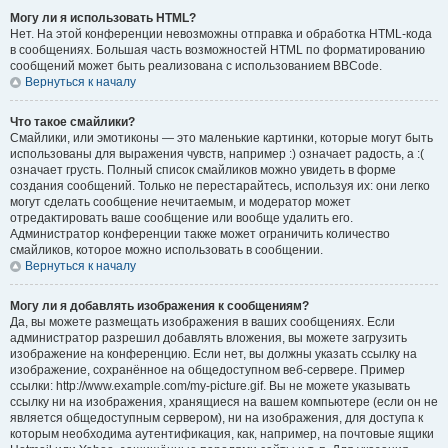
Могу ли я использовать HTML?
Нет. На этой конференции невозможны отправка и обработка HTML-кода
в сообщениях. Большая часть возможностей HTML по форматированию
сообщений может быть реализована с использованием BBCode.
Вернуться к началу
Что такое смайлики?
Смайлики, или эмотиконы — это маленькие картинки, которые могут быть
использованы для выражения чувств, например :) означает радость, а :(
означает грусть. Полный список смайликов можно увидеть в форме
создания сообщений. Только не перестарайтесь, используя их: они легко
могут сделать сообщение нечитаемым, и модератор может
отредактировать ваше сообщение или вообще удалить его.
Администратор конференции также может ограничить количество
смайликов, которое можно использовать в сообщении.
Вернуться к началу
Могу ли я добавлять изображения к сообщениям?
Да, вы можете размещать изображения в ваших сообщениях. Если
администратор разрешил добавлять вложения, вы можете загрузить
изображение на конференцию. Если нет, вы должны указать ссылку на
изображение, сохранённое на общедоступном веб-сервере. Пример
ссылки: http://www.example.com/my-picture.gif. Вы не можете указывать
ссылку ни на изображения, хранящиеся на вашем компьютере (если он не
является общедоступным сервером), ни на изображения, для доступа к
которым необходима аутентификация, как, например, на почтовые ящики