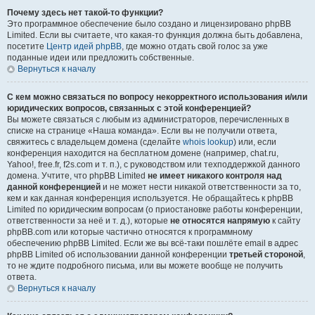
Почему здесь нет такой-то функции?
Это программное обеспечение было создано и лицензировано phpBB
Limited. Если вы считаете, что какая-то функция должна быть добавлена,
посетите
Центр идей phpBB
, где можно отдать свой голос за уже
поданные идеи или предложить собственные.
Вернуться к началу
С кем можно связаться по вопросу некорректного использования и/или
юридических вопросов, связанных с этой конференцией?
Вы можете связаться с любым из администраторов, перечисленных в
списке на странице «Наша команда». Если вы не получили ответа,
свяжитесь с владельцем домена (сделайте
whois lookup
) или, если
конференция находится на бесплатном домене (например, chat.ru,
Yahoo!, free.fr, f2s.com и т. п.), с руководством или техподдержкой данного
домена. Учтите, что phpBB Limited
не имеет никакого контроля над
данной конференцией
и не может нести никакой ответственности за то,
кем и как данная конференция используется. Не обращайтесь к phpBB
Limited по юридическим вопросам (о приостановке работы конференции,
ответственности за неё и т. д.), которые
не относятся напрямую
к сайту
phpBB.com или которые частично относятся к программному
обеспечению phpBB Limited. Если же вы всё-таки пошлёте email в адрес
phpBB Limited об использовании данной конференции
третьей стороной
,
то не ждите подробного письма, или вы можете вообще не получить
ответа.
Вернуться к началу