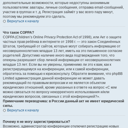
дополнительные возможности, которые недоступны анонимным
пользователям: аватары, личные сообщения, отправка email-сообщений,
участие в группах и т. д. Регистрация займёт у вас всего пару минут,
поэтому мы рекомендуем это сделать.
Вернуться к началу
Что такое COPPA?
COPPA (Children’s Online Privacy Protection Act of 1998), или Акт о защите
частных прав ребёнка в интернете от 1998 г. — это закон Соединённых
Штатов, требующий от сайтов, которые могут собирать информацию от
несовершеннолетних младше 13 лет, иметь на это письменное согласие
родителей. Допустимо наличие иного вида подтверждения того, что
опекуны разрешают сбор личной информации от несовершеннолетних
младше 13 лет. Если вы не уверены, применимо ли это к вам, как к
регистрирующемуся на конференции, или к самой конференции,
обратитесь за помощью к юрисконсульту. Обратите внимание, что phpBB
Limited администрация данной конференции не может давать
рекомендаций по правовым вопросам и не является объектом
юридических отношений, кроме указанных в ответе на вопрос «С кем
можно связаться по вопросу некорректного использования и/или
юридических вопросов, связанных с этой конференцией?».
Примечание переводчика: в России данный акт не имеет юридической
силы.
Вернуться к началу
Почему я не могу зарегистрироваться?
Возможно, администратор конференции отключил регистрацию новых