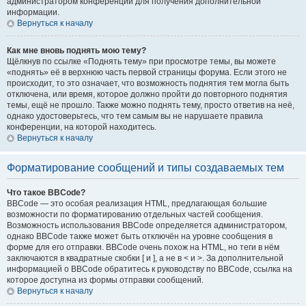
администратором конференции для получения дополнительной
информации.
Вернуться к началу
Как мне вновь поднять мою тему?
Щёлкнув по ссылке «Поднять тему» при просмотре темы, вы можете
«поднять» её в верхнюю часть первой страницы форума. Если этого не
происходит, то это означает, что возможность поднятия тем могла быть
отключена, или время, которое должно пройти до повторного поднятия
темы, ещё не прошло. Также можно поднять тему, просто ответив на неё,
однако удостоверьтесь, что тем самым вы не нарушаете правила
конференции, на которой находитесь.
Вернуться к началу
Форматирование сообщений и типы создаваемых тем
Что такое BBCode?
BBCode — это особая реализация HTML, предлагающая большие
возможности по форматированию отдельных частей сообщения.
Возможность использования BBCode определяется администратором,
однако BBCode также может быть отключён на уровне сообщения в
форме для его отправки. BBCode очень похож на HTML, но теги в нём
заключаются в квадратные скобки [ и ], а не в < и >. За дополнительной
информацией о BBCode обратитесь к руководству по BBCode, ссылка на
которое доступна из формы отправки сообщений.
Вернуться к началу