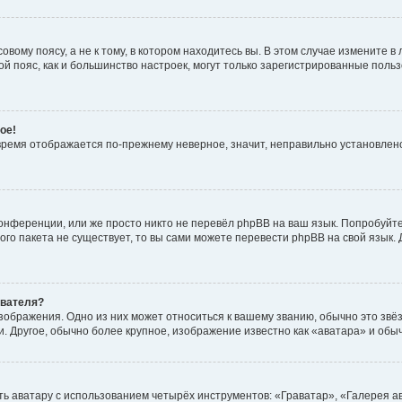
вому поясу, а не к тому, в котором находитесь вы. В этом случае измените в 
овой пояс, как и большинство настроек, могут только зарегистрированные пол
ое!
о время отображается по-прежнему неверное, значит, неправильно установле
онференции, или же просто никто не перевёл phpBB на ваш язык. Попробуйт
вого пакета не существует, то вы сами можете перевести phpBB на свой язы
ователя?
зображения. Одно из них может относиться к вашему званию, обычно это звёзд
. Другое, обычно более крупное, изображение известно как «аватара» и обы
ь аватару с использованием четырёх инструментов: «Граватар», «Галерея а