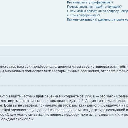
Кто написал эту конференцию?
Почему здесь нет такой-то функции?
С кем можно связаться по вопросу неко
с этой конференцией?
Как мне связаться с администратором 
дминистратор настроил конференцию: должны ли вы зарегистрироваться, чтобы
 анонимным пользователям: аватары, личные сообщения, отправка email-сооб
.
 или Акт о защите частных прав ребёнка в интернете от 1998 г. — это закон Со
т, иметь на это письменное согласие родителей. Допустимо наличие иного
 Если вы не уверены, применимо ли это к вам, как к регистрирующемуся на 
Limited администрация данной конференции не может давать рекомендаций 
ос «С кем можно связаться по вопросу некорректного использования и/или ю
т юридической силы.