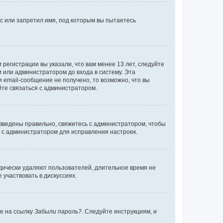
с или запретил имя, под которым вы пытаетесь
регистрации вы указали, что вам менее 13 лет, следуйте
 или администратором до входа в систему. Эта
 email-сообщение не получено, то возможно, что вы
йте связаться с администратором.
 введены правильно, свяжитесь с администратором, чтобы
ь с администратором для исправления настроек.
дически удаляют пользователей, длительное время не
участвовать в дискуссиях.
те на ссылку
Забыли пароль?
. Следуйте инструкциям, и