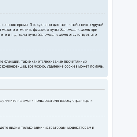
иченное время. Это сделано для того, чтобы никто другой
вы можете отметить флажком пункт
Запомнить меня
при
те и т. д. Если пункт
Запомнить меня
отсутствует, это
ие функции, такие как отслеживание прочитанных
 конференции, возможно, удаление cookies может помочь.
 щёлкните на имени пользователя вверху страницы и
будете видны только администраторам, модераторам и