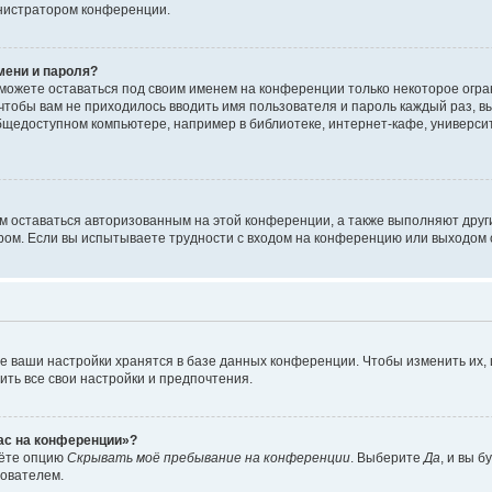
инистратором конференции.
мени и пароля?
сможете оставаться под своим именем на конференции только некоторое огран
 чтобы вам не приходилось вводить имя пользователя и пароль каждый раз, 
щедоступном компьютере, например в библиотеке, интернет-кафе, университе
ам оставаться авторизованным на этой конференции, а также выполняют друг
ом. Если вы испытываете трудности с входом на конференцию или выходом с
е ваши настройки хранятся в базе данных конференции. Чтобы изменить их,
ить все свои настройки и предпочтения.
час на конференции»?
дёте опцию
Скрывать моё пребывание на конференции
. Выберите
Да
, и вы 
зователем.