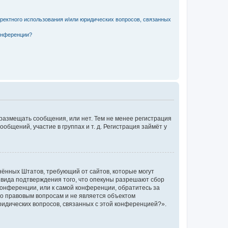
рректного использования и/или юридических вопросов, связанных
конференции?
 размещать сообщения, или нет. Тем не менее регистрация
щений, участие в группах и т. д. Регистрация займёт у
единённых Штатов, требующий от сайтов, которые могут
 вида подтверждения того, что опекуны разрешают сбор
конференции, или к самой конференции, обратитесь за
по правовым вопросам и не является объектом
ридических вопросов, связанных с этой конференцией?».