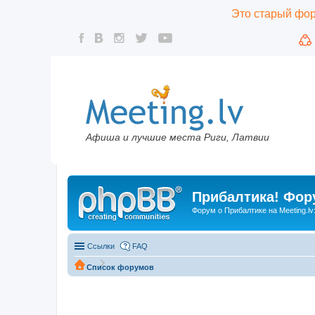
Это старый фору
Афиша и лучшие места Риги, Латвии
Прибалтика! Фору
Форум о Прибалтике на Meeting.lv
Ссылки
FAQ
Список форумов