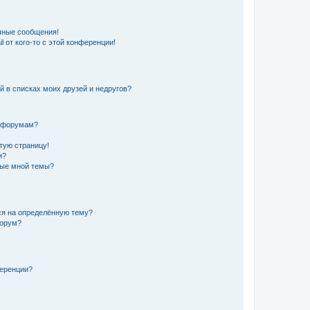
чные сообщения!
 от кого-то с этой конференции!
й в списках моих друзей и недругов?
и форумам?
стую страницу!
и?
ные мной темы?
ься на определённую тему?
форум?
ференции?