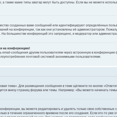
, а также какие типы аватар могут быть доступны. Если вы не можете испол
чество созданных вами сообщений или идентифицируют определённых польз
аний на конференции, так как они установлены её администратором. Пожал
е. На большинстве конференций это запрещено, и модератор или администра
ти на конференцию!
ь email-сообщения другим пользователям через встроенную в конференцию ф
ь злоупотребления почтовой системой анонимными пользователями.
овая тема». Для размещения сообщения в теме щёлкните по кнопке «Ответит
ится внизу страниц форума или темы. Например: «Вы можете начинать темы»
конференции, вы можете редактировать и удалять только свои собственные 
ько в течение ограниченного времени после его создания. Если кто-то уже 