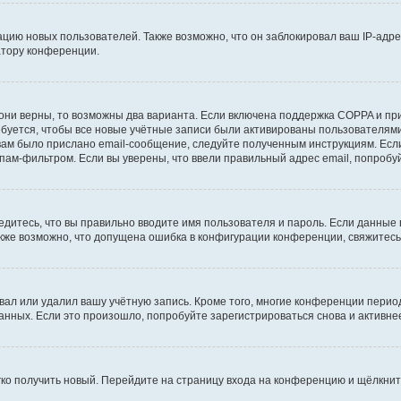
ию новых пользователей. Также возможно, что он заблокировал ваш IP-адре
атору конференции.
они верны, то возможны два варианта. Если включена поддержка COPPA и при 
уется, чтобы все новые учётные записи были активированы пользователями
ам было прислано email-сообщение, следуйте полученным инструкциям. Если
пам-фильтром. Если вы уверены, что ввели правильный адрес email, попробу
едитесь, что вы правильно вводите имя пользователя и пароль. Если данные
Также возможно, что допущена ошибка в конфигурации конференции, свяжитес
вал или удалил вашу учётную запись. Кроме того, многие конференции перио
ных. Если это произошло, попробуйте зарегистрироваться снова и активнее 
егко получить новый. Перейдите на страницу входа на конференцию и щёлкни