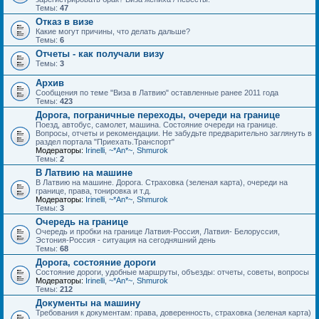
Темы:
47
Отказ в визе
Какие могут причины, что делать дальше?
Темы:
6
Отчеты - как получали визу
Темы:
3
Архив
Сообщения по теме "Виза в Латвию" оставленные ранее 2011 года
Темы:
423
Дорога, пограничные переходы, очереди на границе
Поезд, автобус, самолет, машина. Состояние очереди на границе.
Вопросы, отчеты и рекомендации. Не забудьте предварительно заглянуть в
раздел портала "Приехать.Транспорт"
Модераторы:
Irinelli
,
~*An*~
,
Shmurok
Темы:
2
В Латвию на машине
В Латвию на машине. Дорога. Страховка (зеленая карта), очереди на
границе, права, тонировка и т.д.
Модераторы:
Irinelli
,
~*An*~
,
Shmurok
Темы:
3
Очередь на границе
Очередь и пробки на границе Латвия-Россия, Латвия- Белоруссия,
Эстония-Россия - ситуация на сегодняшний день
Темы:
68
Дорога, состояние дороги
Состояние дороги, удобные маршруты, объезды: отчеты, советы, вопросы
Модераторы:
Irinelli
,
~*An*~
,
Shmurok
Темы:
212
Документы на машину
Требования к документам: права, доверенность, страховка (зеленая карта)