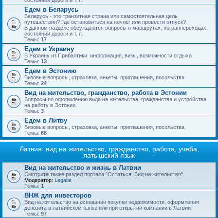
состоянии дороги и т. п.
Едем в Беларусь
Беларусь - это транзитная страна или самостоятельная цель
путешествия? Где остановиться на ночлег или провести отпуск?
В данном разделе обсуждаются вопросы о маршрутах, погранпереходах,
состоянии дороги и т. п.
Темы:
17
Едем в Украину
В Украину из Прибалтики: информация, визы, возможности отдыха
Темы:
13
Едем в Эстонию
Визовые вопросы, страховка, анкеты, приглашения, посольства.
Темы:
24
Вид на жительство, гражданство, работа в Эстонии
Вопросы по оформлению вида на жительства, гражданства и устройства
на работу в Эстонии.
Темы:
3
Едем в Литву
Визовые вопросы, страховка, анкеты, приглашения, посольства.
Темы:
68
Латвия: вид на жительство, гражданство, работа, учеба,
латышский язык
Вид на жительство и жизнь в Латвии
Смотрите также раздел портала "Остаться. Вид на жительство".
Модератор:
Legalat
Темы:
1
ВНЖ для инвесторов
Вид на жительство на основании покупки недвижимости, оформления
депозита в латвийском банке или при открытии компании в Латвии.
Темы:
97