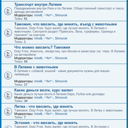
Транспорт внутри Латвии
Передвижение внутри Риги и по Латвии. Общественный транспорт и такси,
аренда автомобиля.
Модераторы:
Irinelli
,
~*An*~
,
Shmurok
Темы:
61
Таможня, что ввозить, где менять, въезд с животными
Таможня. Duty Free. Курс валют, где лучше менять. В Латвию с
животными. Смотрите раздел "Приехать. Виза, турфирмы. Граница и
таможня" на портале.
Модераторы:
Irinelli
,
~*An*~
,
Shmurok
Темы:
1
Что можно ввозить? Таможня
Duty Free, Алкоголь, лекарства, про бензин в канистрах см. тему: В Латвию
на автомобиле
Модераторы:
Irinelli
,
~*An*~
,
Shmurok
Темы:
54
В Латвию с животными
В Латвию с собакой, кошкой - какие документы нужны для ваших
любимцев
Модераторы:
Irinelli
,
~*An*~
,
Shmurok
Темы:
17
Какие деньги везти, курс валют
Какие деньги лучше везти в Латвию Евро, Рубли или доллары
Модераторы:
Irinelli
,
~*An*~
,
Shmurok
Темы:
34
Литва - что ввозить, где менять
Таможня. Duty Free. Курс валют, где лучше менять. В Литву с животными.
Модераторы:
Irinelli
,
~*An*~
,
Shmurok
Темы:
7
Эстония - что ввозить, где менять
Таможня. Duty Free. Курс валют, где лучше менять. В Эстонию с