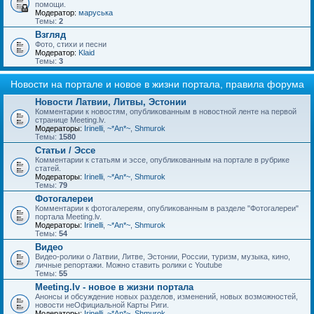
помощи.
Модератор:
маруська
Темы:
2
Взгляд
Фото, стихи и песни
Модератор:
Klaid
Темы:
3
Новости на портале и новое в жизни портала, правила форума
Новости Латвии, Литвы, Эстонии
Комментарии к новостям, опубликованным в новостной ленте на первой
странице Meeting.lv.
Модераторы:
Irinelli
,
~*An*~
,
Shmurok
Темы:
1580
Статьи / Эссе
Комментарии к статьям и эссе, опубликованным на портале в рубрике
статей.
Модераторы:
Irinelli
,
~*An*~
,
Shmurok
Темы:
79
Фотогалереи
Комментарии к фотогалереям, опубликованным в разделе "Фотогалереи"
портала Meeting.lv.
Модераторы:
Irinelli
,
~*An*~
,
Shmurok
Темы:
54
Видео
Видео-ролики о Латвии, Литве, Эстонии, России, туризм, музыка, кино,
личные репортажи. Можно ставить ролики с Youtube
Темы:
55
Meeting.lv - новое в жизни портала
Анонсы и обсуждение новых разделов, изменений, новых возможностей,
новости неОфициальной Карты Риги.
Модераторы:
Irinelli
,
~*An*~
,
Shmurok