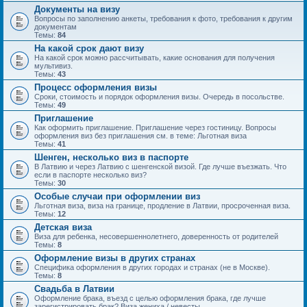
Документы на визу
Вопросы по заполнению анкеты, требования к фото, требования к другим
документам
Темы:
84
На какой срок дают визу
На какой срок можно рассчитывать, какие основания для получения
мультивиз.
Темы:
43
Процесс оформления визы
Сроки, стоимость и порядок оформления визы. Очередь в посольстве.
Темы:
49
Приглашение
Как оформить приглашение. Приглашение через гостиницу. Вопросы
оформления виз без приглашения см. в теме: Льготная виза
Темы:
41
Шенген, несколько виз в паспорте
В Латвию и через Латвию с шенгенской визой. Где лучше въезжать. Что
если в паспорте несколько виз?
Темы:
30
Особые случаи при оформлении виз
Льготная виза, виза на границе, продление в Латвии, просроченная виза.
Темы:
12
Детская виза
Виза для ребенка, несовершеннолетнего, доверенность от родителей
Темы:
8
Оформление визы в других странах
Специфика оформления в других городах и странах (не в Москве).
Темы:
8
Свадьба в Латвии
Оформление брака, въезд с целью оформления брака, где лучше
зарегистрировать брак? Виза жениха / невесты.