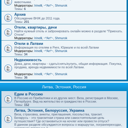
животными.
Модераторы:
Irinelli
,
~*An*~
,
Shmurok
Темы:
6
Архив
Обсуждение ВНЖ до 2011 года.
Темы:
201
Отели, квартиры, дачи
Найти нужный отель и забронировать онлайн можно в разделе "Приехать.
Отели".
Модераторы:
Irinelli
,
~*An*~
,
Shmurok
Отели в Латвии
Информация по отелям в Риге, Юрмале и по всей Латвии
Модераторы:
Irinelli
,
~*An*~
,
Shmurok
Темы:
34
Недвижимость
Дома, дачи, квартиры - сдать/снять/купить, общая информация. Покупка,
продажа, аренда недвижимости по всей Латвии.
Модераторы:
Irinelli
,
~*An*~
,
Shmurok
Темы:
36
Литва, Эстония, Россия
Едем в Россию
В Россию из Прибалтики и из других мест. Виза, регистрация в Москве,
Петербурге. Вид на жительство и гражданство в России.
Темы:
152
Литва, Эстония, Белоруссия, Украина
Виза, страховка, анкеты, приглашения, посольства, транзит.
Беларусь - это транзитная страна или самостоятельная цель
путешествия? Где остановиться на ночлег или провести отпуск?
В данном разделе обсуждаются вопросы о маршрутах, погранпереходах,