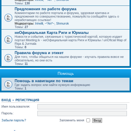
Темы:
130
Предложения по работе форума
Комментарии по работе портала и форума, здоровая критика и
предложения по совершенствованию, пожалуйста сообщайте здесь о
неработающих ссылках!
Модераторы:
Irinelli
,
~*An*~
,
Shmurok
Темы:
27
неОфициальная Карта Риги и Юрмалы
Новости и события, связанные с туристической картой, которую издает
портал Meeting.lv - неОфициальная карта Риги и Юрмалы / unOficial Map of
Riga & Jurmala
Темы:
8
Правила форума и этикет
Для того, чтобы общаться на нашем форуме - изучать правила вовсе не
обязательно, но они есть
Темы:
11
Помощь
Помощь в навигации по темам
Где задать вопрос или найти нужную информацию
Темы:
1
ВХОД
•
РЕГИСТРАЦИЯ
Имя пользователя:
Пароль:
Забыли пароль?
Запомнить меня