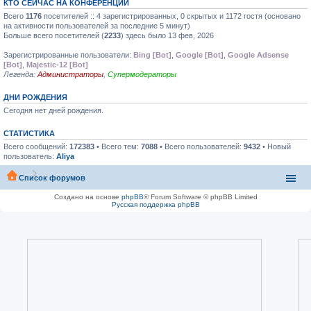
КТО СЕЙЧАС НА КОНФЕРЕНЦИИ
Всего
1176
посетителей :: 4 зарегистрированных, 0 скрытых и 1172 гостя (основано
на активности пользователей за последние 5 минут)
Больше всего посетителей (
2233
) здесь было 13 фев, 2026
Зарегистрированные пользователи:
Bing [Bot]
,
Google [Bot]
,
Google Adsense
[Bot]
,
Majestic-12 [Bot]
Легенда:
Администраторы
,
Супермодераторы
ДНИ РОЖДЕНИЯ
Сегодня нет дней рождения.
СТАТИСТИКА
Всего сообщений:
172383
• Всего тем:
7088
• Всего пользователей:
9432
• Новый
пользователь:
Aliya
Список форумов
Создано на основе
phpBB
® Forum Software © phpBB Limited
Русская поддержка phpBB