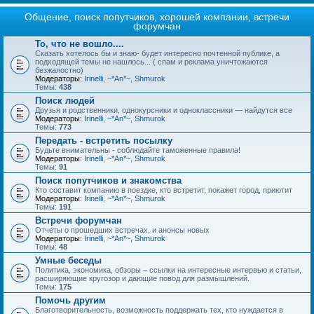
Общение, поиск попутчиков, хорошей компании, встречи
форумчан
То, что не вошло....
Сказать хотелось бы и знаю- будет интересно почтенной публике, а
подходящей темы не нашлось... ( спам и реклама уничтожаются
безжалостно)
Модераторы:
Irinelli
,
~*An*~
,
Shmurok
Темы:
438
Поиск людей
Друзья и родственники, однокурсники и одноклассники — найдутся все
Модераторы:
Irinelli
,
~*An*~
,
Shmurok
Темы:
773
Передать - встретить посылку
Будьте внимательны - соблюдайте таможенные правила!
Модераторы:
Irinelli
,
~*An*~
,
Shmurok
Темы:
91
Поиск попутчиков и знакомства
Кто составит компанию в поездке, кто встретит, покажет город, приютит
Модераторы:
Irinelli
,
~*An*~
,
Shmurok
Темы:
191
Встречи форумчан
Отчеты о прошедших встречах, и анонсы новых
Модераторы:
Irinelli
,
~*An*~
,
Shmurok
Темы:
48
Умные беседы
Политика, экономика, обзоры – ссылки на интересные интервью и статьи,
расширяющие кругозор и дающие повод для размышлений.
Темы:
175
Помочь другим
Благотворительность, возможность поддержать тех, кто нуждается в