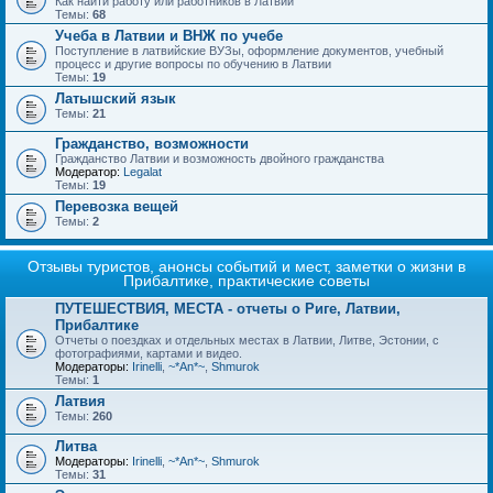
Как найти работу или работников в Латвии
Темы:
68
Учеба в Латвии и ВНЖ по учебе
Поступление в латвийские ВУЗы, оформление документов, учебный
процесс и другие вопросы по обучению в Латвии
Темы:
19
Латышский язык
Темы:
21
Гражданство, возможности
Гражданство Латвии и возможность двойного гражданства
Модератор:
Legalat
Темы:
19
Перевозка вещей
Темы:
2
Отзывы туристов, анонсы событий и мест, заметки о жизни в
Прибалтике, практические советы
ПУТЕШЕСТВИЯ, МЕСТА - отчеты о Риге, Латвии,
Прибалтике
Отчеты о поездках и отдельных местах в Латвии, Литве, Эстонии, с
фотографиями, картами и видео.
Модераторы:
Irinelli
,
~*An*~
,
Shmurok
Темы:
1
Латвия
Темы:
260
Литва
Модераторы:
Irinelli
,
~*An*~
,
Shmurok
Темы:
31