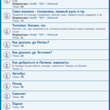
и др.
Модераторы:
Irinelli
,
~*An*~
,
Shmurok
Темы:
69
Сама машина - тонировка, правый руль и пр.
Правила по поводу тонировки, зимних шин, правого руля, радаров и пр
Модераторы:
Irinelli
,
~*An*~
,
Shmurok
Темы:
33
Топливо: бензин, газ
Бензин, газ, где заправиться, сколько можно везти через границу. сколько
стоит
Модераторы:
Irinelli
,
~*An*~
,
Shmurok
Темы:
11
Как доехать до Литвы?
Темы:
18
Как доехать до Эстонии?
Темы:
26
Как добраться в Латвию, варианты
В Латвию на автобусе, поезде, самолете. Паром из Латвии.
Темы:
1
Автобус
Темы:
39
Поезд
Темы:
46
Самолет
Темы:
45
Паром
Темы:
10