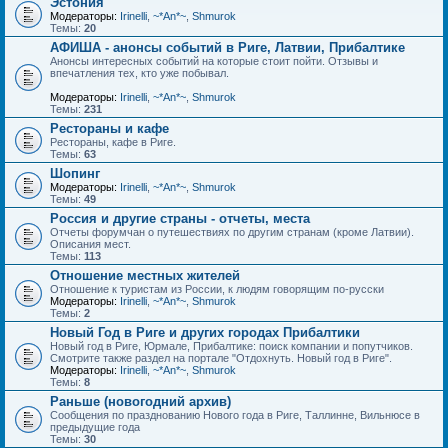
Эстония
Модераторы:
Irinelli
,
~*An*~
,
Shmurok
Темы:
20
АФИША - анонсы событий в Риге, Латвии, Прибалтике
Анонсы интересных событий на которые стоит пойти. Отзывы и
впечатления тех, кто уже побывал.
Модераторы:
Irinelli
,
~*An*~
,
Shmurok
Темы:
231
Рестораны и кафе
Рестораны, кафе в Риге.
Темы:
63
Шопинг
Модераторы:
Irinelli
,
~*An*~
,
Shmurok
Темы:
49
Россия и другие страны - отчеты, места
Отчеты форумчан о путешествиях по другим странам (кроме Латвии).
Описания мест.
Темы:
113
Отношение местных жителей
Отношение к туристам из России, к людям говорящим по-русски
Модераторы:
Irinelli
,
~*An*~
,
Shmurok
Темы:
2
Новый Год в Риге и других городах Прибалтики
Новый год в Риге, Юрмале, Прибалтике: поиск компании и попутчиков.
Смотрите также раздел на портале "Отдохнуть. Новый год в Риге".
Модераторы:
Irinelli
,
~*An*~
,
Shmurok
Темы:
8
Раньше (новогодний архив)
Сообщения по празднованию Нового года в Риге, Таллинне, Вильнюсе в
предыдущие года
Темы:
30