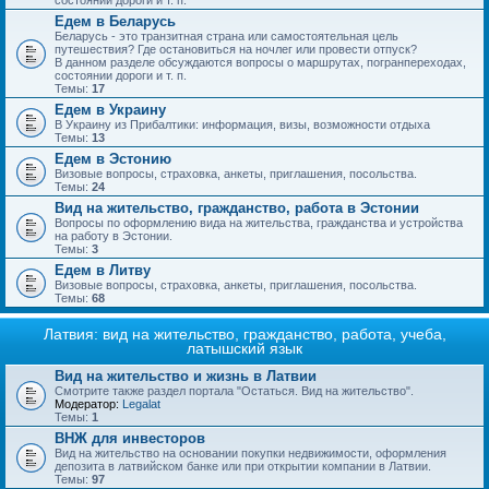
состоянии дороги и т. п.
Едем в Беларусь
Беларусь - это транзитная страна или самостоятельная цель
путешествия? Где остановиться на ночлег или провести отпуск?
В данном разделе обсуждаются вопросы о маршрутах, погранпереходах,
состоянии дороги и т. п.
Темы:
17
Едем в Украину
В Украину из Прибалтики: информация, визы, возможности отдыха
Темы:
13
Едем в Эстонию
Визовые вопросы, страховка, анкеты, приглашения, посольства.
Темы:
24
Вид на жительство, гражданство, работа в Эстонии
Вопросы по оформлению вида на жительства, гражданства и устройства
на работу в Эстонии.
Темы:
3
Едем в Литву
Визовые вопросы, страховка, анкеты, приглашения, посольства.
Темы:
68
Латвия: вид на жительство, гражданство, работа, учеба,
латышский язык
Вид на жительство и жизнь в Латвии
Смотрите также раздел портала "Остаться. Вид на жительство".
Модератор:
Legalat
Темы:
1
ВНЖ для инвесторов
Вид на жительство на основании покупки недвижимости, оформления
депозита в латвийском банке или при открытии компании в Латвии.
Темы:
97