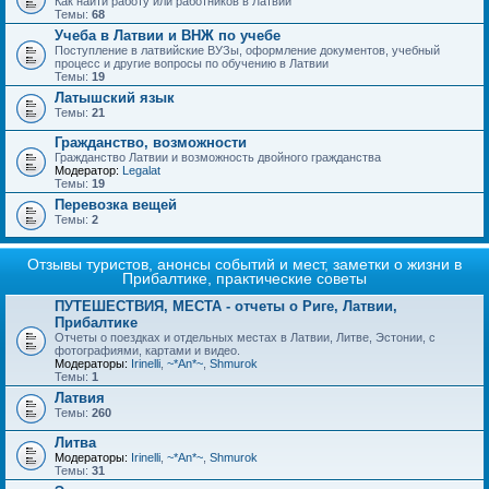
Как найти работу или работников в Латвии
Темы:
68
Учеба в Латвии и ВНЖ по учебе
Поступление в латвийские ВУЗы, оформление документов, учебный
процесс и другие вопросы по обучению в Латвии
Темы:
19
Латышский язык
Темы:
21
Гражданство, возможности
Гражданство Латвии и возможность двойного гражданства
Модератор:
Legalat
Темы:
19
Перевозка вещей
Темы:
2
Отзывы туристов, анонсы событий и мест, заметки о жизни в
Прибалтике, практические советы
ПУТЕШЕСТВИЯ, МЕСТА - отчеты о Риге, Латвии,
Прибалтике
Отчеты о поездках и отдельных местах в Латвии, Литве, Эстонии, с
фотографиями, картами и видео.
Модераторы:
Irinelli
,
~*An*~
,
Shmurok
Темы:
1
Латвия
Темы:
260
Литва
Модераторы:
Irinelli
,
~*An*~
,
Shmurok
Темы:
31