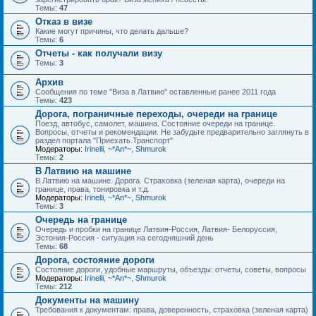
Темы:
47
Отказ в визе
Какие могут причины, что делать дальше?
Темы:
6
Отчеты - как получали визу
Темы:
3
Архив
Сообщения по теме "Виза в Латвию" оставленные ранее 2011 года
Темы:
423
Дорога, пограничные переходы, очереди на границе
Поезд, автобус, самолет, машина. Состояние очереди на границе.
Вопросы, отчеты и рекомендации. Не забудьте предварительно заглянуть в
раздел портала "Приехать.Транспорт"
Модераторы:
Irinelli
,
~*An*~
,
Shmurok
Темы:
2
В Латвию на машине
В Латвию на машине. Дорога. Страховка (зеленая карта), очереди на
границе, права, тонировка и т.д.
Модераторы:
Irinelli
,
~*An*~
,
Shmurok
Темы:
3
Очередь на границе
Очередь и пробки на границе Латвия-Россия, Латвия- Белоруссия,
Эстония-Россия - ситуация на сегодняшний день
Темы:
68
Дорога, состояние дороги
Состояние дороги, удобные маршруты, объезды: отчеты, советы, вопросы
Модераторы:
Irinelli
,
~*An*~
,
Shmurok
Темы:
212
Документы на машину
Требования к документам: права, доверенность, страховка (зеленая карта)