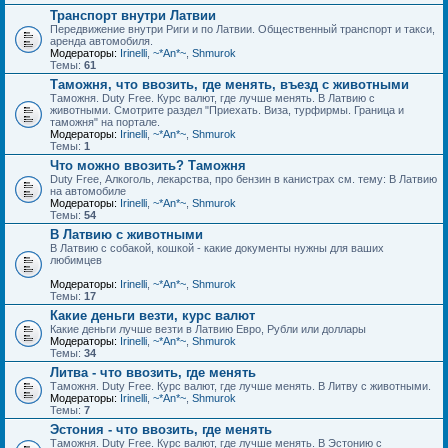
Транспорт внутри Латвии
Передвижение внутри Риги и по Латвии. Общественный транспорт и такси,
аренда автомобиля.
Модераторы:
Irinelli
,
~*An*~
,
Shmurok
Темы:
61
Таможня, что ввозить, где менять, въезд с животными
Таможня. Duty Free. Курс валют, где лучше менять. В Латвию с
животными. Смотрите раздел "Приехать. Виза, турфирмы. Граница и
таможня" на портале.
Модераторы:
Irinelli
,
~*An*~
,
Shmurok
Темы:
1
Что можно ввозить? Таможня
Duty Free, Алкоголь, лекарства, про бензин в канистрах см. тему: В Латвию
на автомобиле
Модераторы:
Irinelli
,
~*An*~
,
Shmurok
Темы:
54
В Латвию с животными
В Латвию с собакой, кошкой - какие документы нужны для ваших
любимцев
Модераторы:
Irinelli
,
~*An*~
,
Shmurok
Темы:
17
Какие деньги везти, курс валют
Какие деньги лучше везти в Латвию Евро, Рубли или доллары
Модераторы:
Irinelli
,
~*An*~
,
Shmurok
Темы:
34
Литва - что ввозить, где менять
Таможня. Duty Free. Курс валют, где лучше менять. В Литву с животными.
Модераторы:
Irinelli
,
~*An*~
,
Shmurok
Темы:
7
Эстония - что ввозить, где менять
Таможня. Duty Free. Курс валют, где лучше менять. В Эстонию с