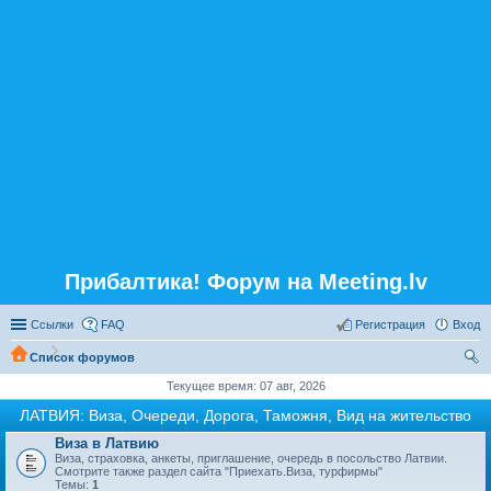
Прибалтика! Форум на Meeting.lv
Ссылки
FAQ
Регистрация
Вход
Список форумов
ои
Текущее время: 07 авг, 2026
ск
ЛАТВИЯ: Виза, Очереди, Дорога, Таможня, Вид на жительство
Виза в Латвию
Виза, страховка, анкеты, приглашение, очередь в посольство Латвии.
Смотрите также раздел сайта "Приехать.Виза, турфирмы"
Темы:
1