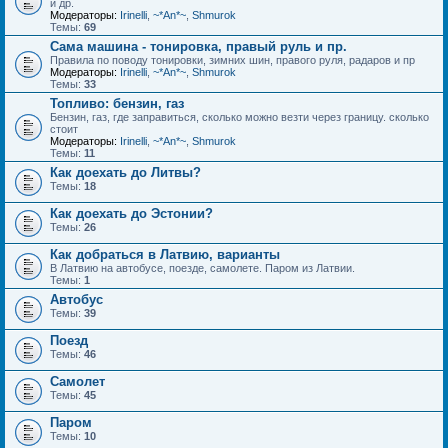
и др.
Модераторы:
Irinelli
,
~*An*~
,
Shmurok
Темы:
69
Сама машина - тонировка, правый руль и пр.
Правила по поводу тонировки, зимних шин, правого руля, радаров и пр
Модераторы:
Irinelli
,
~*An*~
,
Shmurok
Темы:
33
Топливо: бензин, газ
Бензин, газ, где заправиться, сколько можно везти через границу. сколько
стоит
Модераторы:
Irinelli
,
~*An*~
,
Shmurok
Темы:
11
Как доехать до Литвы?
Темы:
18
Как доехать до Эстонии?
Темы:
26
Как добраться в Латвию, варианты
В Латвию на автобусе, поезде, самолете. Паром из Латвии.
Темы:
1
Автобус
Темы:
39
Поезд
Темы:
46
Самолет
Темы:
45
Паром
Темы:
10