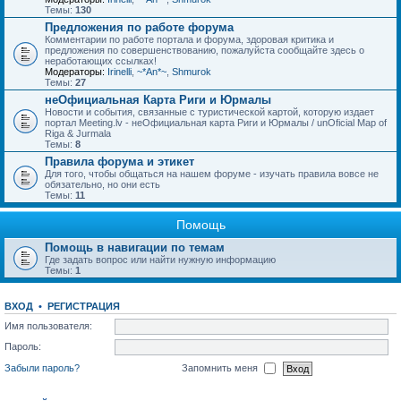
Темы:
130
Предложения по работе форума
Комментарии по работе портала и форума, здоровая критика и
предложения по совершенствованию, пожалуйста сообщайте здесь о
неработающих ссылках!
Модераторы:
Irinelli
,
~*An*~
,
Shmurok
Темы:
27
неОфициальная Карта Риги и Юрмалы
Новости и события, связанные с туристической картой, которую издает
портал Meeting.lv - неОфициальная карта Риги и Юрмалы / unOficial Map of
Riga & Jurmala
Темы:
8
Правила форума и этикет
Для того, чтобы общаться на нашем форуме - изучать правила вовсе не
обязательно, но они есть
Темы:
11
Помощь
Помощь в навигации по темам
Где задать вопрос или найти нужную информацию
Темы:
1
ВХОД
•
РЕГИСТРАЦИЯ
Имя пользователя:
Пароль:
Забыли пароль?
Запомнить меня