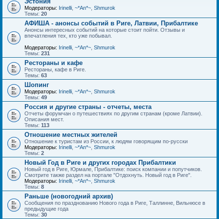
Эстония
Модераторы:
Irinelli
,
~*An*~
,
Shmurok
Темы:
20
АФИША - анонсы событий в Риге, Латвии, Прибалтике
Анонсы интересных событий на которые стоит пойти. Отзывы и
впечатления тех, кто уже побывал.
Модераторы:
Irinelli
,
~*An*~
,
Shmurok
Темы:
231
Рестораны и кафе
Рестораны, кафе в Риге.
Темы:
63
Шопинг
Модераторы:
Irinelli
,
~*An*~
,
Shmurok
Темы:
49
Россия и другие страны - отчеты, места
Отчеты форумчан о путешествиях по другим странам (кроме Латвии).
Описания мест.
Темы:
113
Отношение местных жителей
Отношение к туристам из России, к людям говорящим по-русски
Модераторы:
Irinelli
,
~*An*~
,
Shmurok
Темы:
2
Новый Год в Риге и других городах Прибалтики
Новый год в Риге, Юрмале, Прибалтике: поиск компании и попутчиков.
Смотрите также раздел на портале "Отдохнуть. Новый год в Риге".
Модераторы:
Irinelli
,
~*An*~
,
Shmurok
Темы:
8
Раньше (новогодний архив)
Сообщения по празднованию Нового года в Риге, Таллинне, Вильнюсе в
предыдущие года
Темы:
30