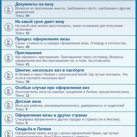
Документы на визу
Вопросы по заполнению анкеты, требования к фото, требования к другим
документам
Темы:
84
На какой срок дают визу
На какой срок можно рассчитывать, какие основания для получения
мультивиз.
Темы:
43
Процесс оформления визы
Сроки, стоимость и порядок оформления визы. Очередь в посольстве.
Темы:
49
Приглашение
Как оформить приглашение. Приглашение через гостиницу. Вопросы
оформления виз без приглашения см. в теме: Льготная виза
Темы:
41
Шенген, несколько виз в паспорте
В Латвию и через Латвию с шенгенской визой. Где лучше въезжать. Что
если в паспорте несколько виз?
Темы:
30
Особые случаи при оформлении виз
Льготная виза, виза на границе, продление в Латвии, просроченная виза.
Темы:
12
Детская виза
Виза для ребенка, несовершеннолетнего, доверенность от родителей
Темы:
8
Оформление визы в других странах
Специфика оформления в других городах и странах (не в Москве).
Темы:
8
Свадьба в Латвии
Оформление брака, въезд с целью оформления брака, где лучше
зарегистрировать брак? Виза жениха / невесты.