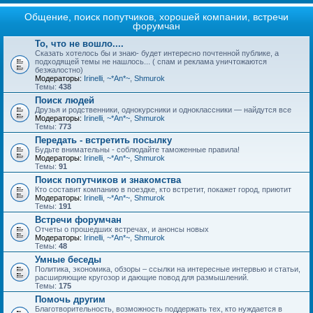
Общение, поиск попутчиков, хорошей компании, встречи
форумчан
То, что не вошло....
Сказать хотелось бы и знаю- будет интересно почтенной публике, а
подходящей темы не нашлось... ( спам и реклама уничтожаются
безжалостно)
Модераторы:
Irinelli
,
~*An*~
,
Shmurok
Темы:
438
Поиск людей
Друзья и родственники, однокурсники и одноклассники — найдутся все
Модераторы:
Irinelli
,
~*An*~
,
Shmurok
Темы:
773
Передать - встретить посылку
Будьте внимательны - соблюдайте таможенные правила!
Модераторы:
Irinelli
,
~*An*~
,
Shmurok
Темы:
91
Поиск попутчиков и знакомства
Кто составит компанию в поездке, кто встретит, покажет город, приютит
Модераторы:
Irinelli
,
~*An*~
,
Shmurok
Темы:
191
Встречи форумчан
Отчеты о прошедших встречах, и анонсы новых
Модераторы:
Irinelli
,
~*An*~
,
Shmurok
Темы:
48
Умные беседы
Политика, экономика, обзоры – ссылки на интересные интервью и статьи,
расширяющие кругозор и дающие повод для размышлений.
Темы:
175
Помочь другим
Благотворительность, возможность поддержать тех, кто нуждается в