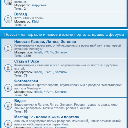
помощи.
Модератор:
маруська
Темы:
2
Взгляд
Фото, стихи и песни
Модератор:
Klaid
Темы:
3
Новости на портале и новое в жизни портала, правила форума
Новости Латвии, Литвы, Эстонии
Комментарии к новостям, опубликованным в новостной ленте на первой
странице Meeting.lv.
Модераторы:
Irinelli
,
~*An*~
,
Shmurok
Темы:
1580
Статьи / Эссе
Комментарии к статьям и эссе, опубликованным на портале в рубрике
статей.
Модераторы:
Irinelli
,
~*An*~
,
Shmurok
Темы:
79
Фотогалереи
Комментарии к фотогалереям, опубликованным в разделе "Фотогалереи"
портала Meeting.lv.
Модераторы:
Irinelli
,
~*An*~
,
Shmurok
Темы:
54
Видео
Видео-ролики о Латвии, Литве, Эстонии, России, туризм, музыка, кино,
личные репортажи. Можно ставить ролики с Youtube
Темы:
55
Meeting.lv - новое в жизни портала
Анонсы и обсуждение новых разделов, изменений, новых возможностей,
новости неОфициальной Карты Риги.
Модераторы:
Irinelli
,
~*An*~
,
Shmurok