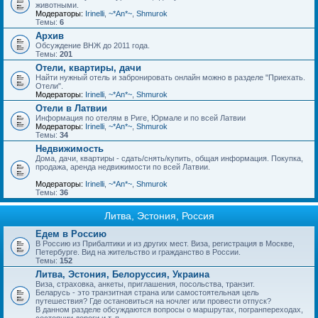
животными.
Модераторы:
Irinelli
,
~*An*~
,
Shmurok
Темы:
6
Архив
Обсуждение ВНЖ до 2011 года.
Темы:
201
Отели, квартиры, дачи
Найти нужный отель и забронировать онлайн можно в разделе "Приехать.
Отели".
Модераторы:
Irinelli
,
~*An*~
,
Shmurok
Отели в Латвии
Информация по отелям в Риге, Юрмале и по всей Латвии
Модераторы:
Irinelli
,
~*An*~
,
Shmurok
Темы:
34
Недвижимость
Дома, дачи, квартиры - сдать/снять/купить, общая информация. Покупка,
продажа, аренда недвижимости по всей Латвии.
Модераторы:
Irinelli
,
~*An*~
,
Shmurok
Темы:
36
Литва, Эстония, Россия
Едем в Россию
В Россию из Прибалтики и из других мест. Виза, регистрация в Москве,
Петербурге. Вид на жительство и гражданство в России.
Темы:
152
Литва, Эстония, Белоруссия, Украина
Виза, страховка, анкеты, приглашения, посольства, транзит.
Беларусь - это транзитная страна или самостоятельная цель
путешествия? Где остановиться на ночлег или провести отпуск?
В данном разделе обсуждаются вопросы о маршрутах, погранпереходах,