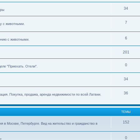
34
ары
7
ву с животными.
6
тонию с животными.
201
0
еле "Приехать. Отели".
34
36
мация. Покупка, продажа, аренда недвижимости по всей Латвии.
ТЕМЫ
152
ия в Москве, Петербурге. Вид на жительство и гражданство в
0
т.