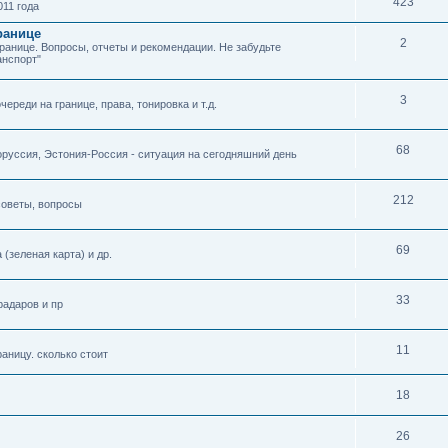
423
11 года
ранице
2
границе. Вопросы, отчеты и рекомендации. Не забудьте
анспорт"
3
ереди на границе, права, тонировка и т.д.
68
оруссия, Эстония-Россия - ситуация на сегодняшний день
212
советы, вопросы
69
(зеленая карта) и др.
33
радаров и пр
11
раницу. сколько стоит
18
26