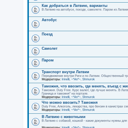
Как добраться в Латвию, варианты
В Латвию на автобусе, поезде, самолете. Паром из Латвии
Автобус
Поезд
Самолет
Паром
Транспорт внутри Латвии
Передвижение внутри Риги и по Латвии. Общественный тра
Модераторы:
Irinelli
,
~*An*~
,
Shmurok
Таможня, что ввозить, где менять, въезд с 
Таможня. Duty Free. Курс валют, где лучше менять. В Ла
Граница и таможня" на портале.
Модераторы:
Irinelli
,
~*An*~
,
Shmurok
Что можно ввозить? Таможня
Duty Free, Алкоголь, лекарства, про бензин в канистрах с
Модераторы:
Irinelli
,
~*An*~
,
Shmurok
В Латвию с животными
В Латвию с собакой, кошкой - какие документы нужны дл
Модераторы:
Irinelli
,
~*An*~
,
Shmurok