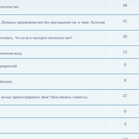
49
 посольстве.
41
. Вопросы оформления виз без приглашения см. в теме: Льготная
30
ъезжать. Что если в паспорте несколько виз?
12
роченная виза.
8
 родителей
8
Москве).
47
лучше зарегистрировать брак? Виза жениха / невесты.
6
3