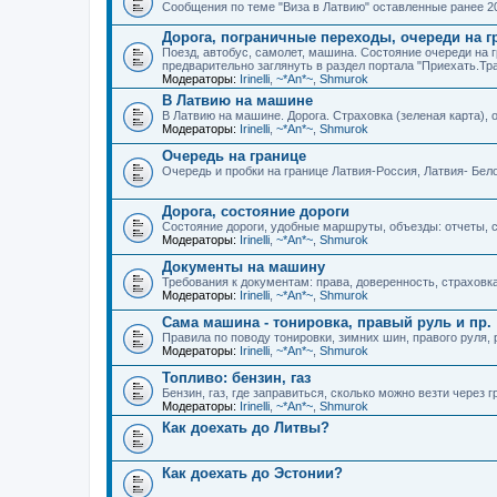
Сообщения по теме "Виза в Латвию" оставленные ранее 20
Дорога, пограничные переходы, очереди на г
Поезд, автобус, самолет, машина. Состояние очереди на 
предварительно заглянуть в раздел портала "Приехать.Тр
Модераторы:
Irinelli
,
~*An*~
,
Shmurok
В Латвию на машине
В Латвию на машине. Дорога. Страховка (зеленая карта), оч
Модераторы:
Irinelli
,
~*An*~
,
Shmurok
Очередь на границе
Очередь и пробки на границе Латвия-Россия, Латвия- Бел
Дорога, состояние дороги
Состояние дороги, удобные маршруты, объезды: отчеты, 
Модераторы:
Irinelli
,
~*An*~
,
Shmurok
Документы на машину
Требования к документам: права, доверенность, страховка 
Модераторы:
Irinelli
,
~*An*~
,
Shmurok
Сама машина - тонировка, правый руль и пр.
Правила по поводу тонировки, зимних шин, правого руля, 
Модераторы:
Irinelli
,
~*An*~
,
Shmurok
Топливо: бензин, газ
Бензин, газ, где заправиться, сколько можно везти через г
Модераторы:
Irinelli
,
~*An*~
,
Shmurok
Как доехать до Литвы?
Как доехать до Эстонии?