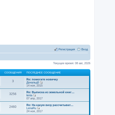
Регистрация
Вход
Текущее время: 08 авг, 2026
СООБЩЕНИЯ
ПОСЛЕДНЕЕ СООБЩЕНИЕ
Re: помогите новичку
3
Дональд5
П
14 ноя, 2015
е
р
Re: Выписка из земельной книг…
3256
е
lenta
й
П
07 апр, 2017
т
е
и
р
Re: На какую визу рассчитыват…
2460
к
е
LenaRu
п
й
П
24 ноя, 2017
о
т
е