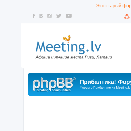
Это старый фору
Афиша и лучшие места Риги, Латвии
Прибалтика! Фору
Форум о Прибалтике на Meeting.lv