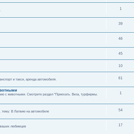
1
.
39
46
45
10
61
нспорт и такси, аренда автомобиля.
животными
1
твию с животными. Смотрите раздел "Приехать. Виза, турфирмы.
54
м. тему: В Латвию на автомобиле
17
я ваших любимцев