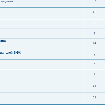
53
, документы
45
0
3
ство
14
адателей ВНЖ
6
6
4
.
12
68