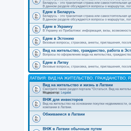
Беларусь - это транзитная страна или самостоятельная ц
В данном разделе обсуждаются вопросы о маршрутах, погр
Едем в Беларусь
Беларусь - это транзитная страна или самостоятельная ц
В данном разделе обсуждаются вопросы о маршрутах, погр
Едем в Украину
В Украину из Прибалтики: информация, визы, возможност
Едем в Эстонию
Визовые вопросы, страховка, анкеты, приглашения, посол
Вид на жительство, гражданство, работа в Эс
Вопросы по оформлению вида на жительства, гражданства 
Едем в Литву
Визовые вопросы, страховка, анкеты, приглашения, посол
ЛАТВИЯ: ВИД НА ЖИТЕЛЬСТВО, ГРАЖДАНСТВО, 
Вид на жительство и жизнь в Латвии
Смотрите также раздел портала "Остаться. Вид на жительс
Модератор:
Legalat
ВНЖ для инвесторов
Вид на жительство на основании покупки недвижимости, о
компании в Латвии.
Обживаемся в Латвии
ВНЖ в Латвии обычным путем