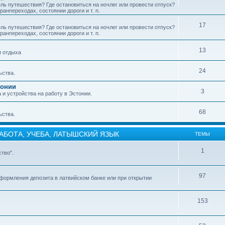
ель путешествия? Где остановиться на ночлег или провести отпуск?
анпереходах, состоянии дороги и т. п.
17
ель путешествия? Где остановиться на ночлег или провести отпуск?
анпереходах, состоянии дороги и т. п.
13
и отдыха
24
ьства.
тонии
3
и устройства на работу в Эстонии.
68
ьства.
РАБОТА, УЧЕБА, ЛАТЫШСКИЙ ЯЗЫК
ТЕМЫ
1
тво".
97
формления депозита в латвийском банке или при открытии
153