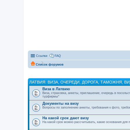
Ссылки
FAQ
Список форумов
ЛАТВИЯ: ВИЗА, ОЧЕРЕДИ, ДОРОГА, ТАМОЖНЯ, В
Виза в Латвию
Виза, страховка, анкеты, приглашение, очередь в посольс
турфирмы"
Документы на визу
Вопросы по заполнению анкеты, требования к фото, треб
На какой срок дают визу
На какой срок можно рассчитывать, какие основания для 