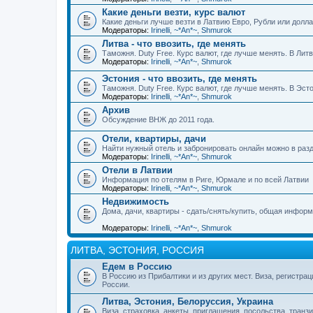
Какие деньги везти, курс валют
Какие деньги лучше везти в Латвию Евро, Рубли или долл
Модераторы:
Irinelli
,
~*An*~
,
Shmurok
Литва - что ввозить, где менять
Таможня. Duty Free. Курс валют, где лучше менять. В Лит
Модераторы:
Irinelli
,
~*An*~
,
Shmurok
Эстония - что ввозить, где менять
Таможня. Duty Free. Курс валют, где лучше менять. В Эс
Модераторы:
Irinelli
,
~*An*~
,
Shmurok
Архив
Обсуждение ВНЖ до 2011 года.
Отели, квартиры, дачи
Найти нужный отель и забронировать онлайн можно в разд
Модераторы:
Irinelli
,
~*An*~
,
Shmurok
Отели в Латвии
Информация по отелям в Риге, Юрмале и по всей Латвии
Модераторы:
Irinelli
,
~*An*~
,
Shmurok
Недвижимость
Дома, дачи, квартиры - сдать/снять/купить, общая инфор
Модераторы:
Irinelli
,
~*An*~
,
Shmurok
ЛИТВА, ЭСТОНИЯ, РОССИЯ
Едем в Россию
В Россию из Прибалтики и из других мест. Виза, регистрац
России.
Литва, Эстония, Белоруссия, Украина
Виза, страховка, анкеты, приглашения, посольства, транзи