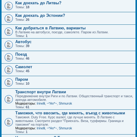
Как доехать до Литвы?
Темы:
18
Как доехать до Эстонии?
Темы:
26
Как добраться в Латвию, варианты
В Латвию на автобусе, поезде, самолете. Паром из Латвии.
Темы:
1
Автобус
Темы:
39
Поезд
Темы:
46
Самолет
Темы:
45
Паром
Темы:
10
Транспорт внутри Латвии
Передвижение внутри Риги и по Латвии. Общественный транспорт и такси,
аренда автомобиля.
Модераторы:
Irinelli
,
~*An*~
,
Shmurok
Темы:
61
Таможня, что ввозить, где менять, въезд с животными
Таможня. Duty Free. Курс валют, где лучше менять. В Латвию с
животными. Смотрите раздел "Приехать. Виза, турфирмы. Граница и
таможня" на портале.
Модераторы:
Irinelli
,
~*An*~
,
Shmurok
Темы:
1