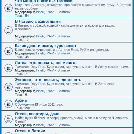
Что можно ввозить? Таможня
Duty Free, Алкоголь, лекарства, про бензин в канистрах см. тему: В Латвию
на автомобиле
Модераторы:
Irinelli
,
~*An*~
,
Shmurok
Темы:
54
В Латвию с животными
В Латвию с собакой, кошкой - какие документы нужны для ваших
любимцев
Модераторы:
Irinelli
,
~*An*~
,
Shmurok
Темы:
17
Какие деньги везти, курс валют
Какие деньги лучше везти в Латвию Евро, Рубли или доллары
Модераторы:
Irinelli
,
~*An*~
,
Shmurok
Темы:
34
Литва - что ввозить, где менять
Таможня. Duty Free. Курс валют, где лучше менять. В Литву с животными.
Модераторы:
Irinelli
,
~*An*~
,
Shmurok
Темы:
7
Эстония - что ввозить, где менять
Таможня. Duty Free. Курс валют, где лучше менять. В Эстонию с
животными.
Модераторы:
Irinelli
,
~*An*~
,
Shmurok
Темы:
6
Архив
Обсуждение ВНЖ до 2011 года.
Темы:
201
Отели, квартиры, дачи
Найти нужный отель и забронировать онлайн можно в разделе "Приехать.
Отели".
Модераторы:
Irinelli
,
~*An*~
,
Shmurok
Отели в Латвии