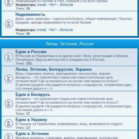
Информация по отелям в Риге, Юрмале и по всей Латвии
Модераторы:
Irinelli
,
~*An*~
,
Shmurok
Темы:
34
Недвижимость
Дома, дачи, квартиры - сдать/снять/купить, общая информация. Покупка,
продажа, аренда недвижимости по всей Латвии.
Модераторы:
Irinelli
,
~*An*~
,
Shmurok
Темы:
36
Литва, Эстония, Россия
Едем в Россию
В Россию из Прибалтики и из других мест. Виза, регистрация в Москве,
Петербурге. Вид на жительство и гражданство в России.
Темы:
152
Литва, Эстония, Белоруссия, Украина
Виза, страховка, анкеты, приглашения, посольства, транзит.
Беларусь - это транзитная страна или самостоятельная цель
путешествия? Где остановиться на ночлег или провести отпуск?
В данном разделе обсуждаются вопросы о маршрутах, погранпереходах,
состоянии дороги и т. п.
Едем в Беларусь
Беларусь - это транзитная страна или самостоятельная цель
путешествия? Где остановиться на ночлег или провести отпуск?
В данном разделе обсуждаются вопросы о маршрутах, погранпереходах,
состоянии дороги и т. п.
Темы:
17
Едем в Украину
В Украину из Прибалтики: информация, визы, возможности отдыха
Темы:
13
Едем в Эстонию
Визовые вопросы, страховка, анкеты, приглашения, посольства.