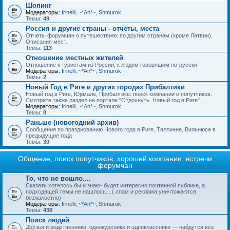
Шопинг
Модераторы:
Irinelli
,
~*An*~
,
Shmurok
Темы:
49
Россия и другие страны - отчеты, места
Отчеты форумчан о путешествиях по другим странам (кроме Латвии).
Описания мест.
Темы:
113
Отношение местных жителей
Отношение к туристам из России, к людям говорящим по-русски
Модераторы:
Irinelli
,
~*An*~
,
Shmurok
Темы:
2
Новый Год в Риге и других городах Прибалтики
Новый год в Риге, Юрмале, Прибалтике: поиск компании и попутчиков.
Смотрите также раздел на портале "Отдохнуть. Новый год в Риге".
Модераторы:
Irinelli
,
~*An*~
,
Shmurok
Темы:
8
Раньше (новогодний архив)
Сообщения по празднованию Нового года в Риге, Таллинне, Вильнюсе в
предыдущие года
Темы:
30
Общение, поиск попутчиков, хорошей компании, встречи
форумчан
То, что не вошло....
Сказать хотелось бы и знаю- будет интересно почтенной публике, а
подходящей темы не нашлось... ( спам и реклама уничтожаются
безжалостно)
Модераторы:
Irinelli
,
~*An*~
,
Shmurok
Темы:
438
Поиск людей
Друзья и родственники, однокурсники и одноклассники — найдутся все