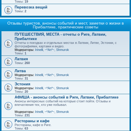
Темы:
19
Перевозка вещей
Темы:
2
Отзывы туристов, анонсы событий и мест, заметки о жизни в
Прибалтике, практические советы
ПУТЕШЕСТВИЯ, МЕСТА - отчеты о Риге, Латвии,
Прибалтике
Отчеты о поездках и отдельных местах в Латвии, Литве, Эстонии, с
фотографиями, картами и видео.
Модераторы:
Irinelli
,
~*An*~
,
Shmurok
Темы:
1
Латвия
Темы:
260
Литва
Модераторы:
Irinelli
,
~*An*~
,
Shmurok
Темы:
31
Эстония
Модераторы:
Irinelli
,
~*An*~
,
Shmurok
Темы:
20
АФИША - анонсы событий в Риге, Латвии, Прибалтике
Анонсы интересных событий на которые стоит пойти. Отзывы и
впечатления тех, кто уже побывал.
Модераторы:
Irinelli
,
~*An*~
,
Shmurok
Темы:
231
Рестораны и кафе
Рестораны, кафе в Риге.
Темы:
63