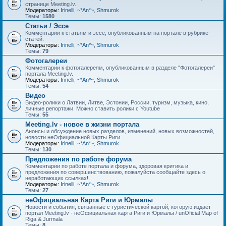
странице Meeting.lv.
Модераторы:
Irinelli
,
~*An*~
,
Shmurok
Темы:
1580
Статьи / Эссе
Комментарии к статьям и эссе, опубликованным на портале в рубрике
статей.
Модераторы:
Irinelli
,
~*An*~
,
Shmurok
Темы:
79
Фотогалереи
Комментарии к фотогалереям, опубликованным в разделе "Фотогалереи"
портала Meeting.lv.
Модераторы:
Irinelli
,
~*An*~
,
Shmurok
Темы:
54
Видео
Видео-ролики о Латвии, Литве, Эстонии, России, туризм, музыка, кино,
личные репортажи. Можно ставить ролики с Youtube
Темы:
55
Meeting.lv - новое в жизни портала
Анонсы и обсуждение новых разделов, изменений, новых возможностей,
новости неОфициальной Карты Риги.
Модераторы:
Irinelli
,
~*An*~
,
Shmurok
Темы:
130
Предложения по работе форума
Комментарии по работе портала и форума, здоровая критика и
предложения по совершенствованию, пожалуйста сообщайте здесь о
неработающих ссылках!
Модераторы:
Irinelli
,
~*An*~
,
Shmurok
Темы:
27
неОфициальная Карта Риги и Юрмалы
Новости и события, связанные с туристической картой, которую издает
портал Meeting.lv - неОфициальная карта Риги и Юрмалы / unOficial Map of
Riga & Jurmala
Темы:
8