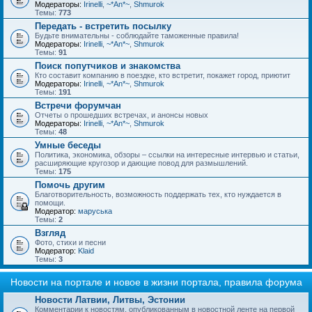
Модераторы:
Irinelli
,
~*An*~
,
Shmurok
Темы:
773
Передать - встретить посылку
Будьте внимательны - соблюдайте таможенные правила!
Модераторы:
Irinelli
,
~*An*~
,
Shmurok
Темы:
91
Поиск попутчиков и знакомства
Кто составит компанию в поездке, кто встретит, покажет город, приютит
Модераторы:
Irinelli
,
~*An*~
,
Shmurok
Темы:
191
Встречи форумчан
Отчеты о прошедших встречах, и анонсы новых
Модераторы:
Irinelli
,
~*An*~
,
Shmurok
Темы:
48
Умные беседы
Политика, экономика, обзоры – ссылки на интересные интервью и статьи,
расширяющие кругозор и дающие повод для размышлений.
Темы:
175
Помочь другим
Благотворительность, возможность поддержать тех, кто нуждается в
помощи.
Модератор:
маруська
Темы:
2
Взгляд
Фото, стихи и песни
Модератор:
Klaid
Темы:
3
Новости на портале и новое в жизни портала, правила форума
Новости Латвии, Литвы, Эстонии
Комментарии к новостям, опубликованным в новостной ленте на первой