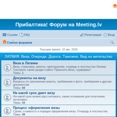
Прибалтика! Форум на Meeting.lv
Ссылки
FAQ
Регистрация
Вход
Список форумов
ои
Текущее время: 10 авг, 2026
ск
ЛАТВИЯ: Виза, Очереди, Дорога, Таможня, Вид на жительство
Виза в Латвию
Виза, страховка, анкеты, приглашение, очередь в посольство Латвии.
Смотрите также раздел сайта "Приехать.Виза, турфирмы"
Темы:
1
Документы на визу
Вопросы по заполнению анкеты, требования к фото, требования к другим
документам
Темы:
84
На какой срок дают визу
На какой срок можно рассчитывать, какие основания для получения
мультивиз.
Темы:
43
Процесс оформления визы
Сроки, стоимость и порядок оформления визы. Очередь в посольстве.
Темы:
49