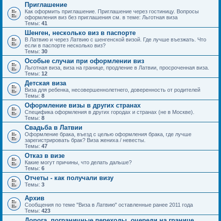
Приглашение
Как оформить приглашение. Приглашение через гостиницу. Вопросы
оформления виз без приглашения см. в теме: Льготная виза
Темы:
41
Шенген, несколько виз в паспорте
В Латвию и через Латвию с шенгенской визой. Где лучше въезжать. Что
если в паспорте несколько виз?
Темы:
30
Особые случаи при оформлении виз
Льготная виза, виза на границе, продление в Латвии, просроченная виза.
Темы:
12
Детская виза
Виза для ребенка, несовершеннолетнего, доверенность от родителей
Темы:
8
Оформление визы в других странах
Специфика оформления в других городах и странах (не в Москве).
Темы:
8
Свадьба в Латвии
Оформление брака, въезд с целью оформления брака, где лучше
зарегистрировать брак? Виза жениха / невесты.
Темы:
47
Отказ в визе
Какие могут причины, что делать дальше?
Темы:
6
Отчеты - как получали визу
Темы:
3
Архив
Сообщения по теме "Виза в Латвию" оставленные ранее 2011 года
Темы:
423
Дорога, пограничные переходы, очереди на границе