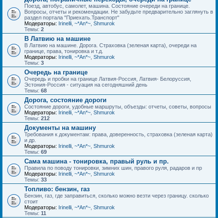
Поезд, автобус, самолет, машина. Состояние очереди на границе.
Вопросы, отчеты и рекомендации. Не забудьте предварительно заглянуть в
раздел портала "Приехать.Транспорт"
Модераторы:
Irinelli
,
~*An*~
,
Shmurok
Темы:
2
В Латвию на машине
В Латвию на машине. Дорога. Страховка (зеленая карта), очереди на
границе, права, тонировка и т.д.
Модераторы:
Irinelli
,
~*An*~
,
Shmurok
Темы:
3
Очередь на границе
Очередь и пробки на границе Латвия-Россия, Латвия- Белоруссия,
Эстония-Россия - ситуация на сегодняшний день
Темы:
68
Дорога, состояние дороги
Состояние дороги, удобные маршруты, объезды: отчеты, советы, вопросы
Модераторы:
Irinelli
,
~*An*~
,
Shmurok
Темы:
212
Документы на машину
Требования к документам: права, доверенность, страховка (зеленая карта)
и др.
Модераторы:
Irinelli
,
~*An*~
,
Shmurok
Темы:
69
Сама машина - тонировка, правый руль и пр.
Правила по поводу тонировки, зимних шин, правого руля, радаров и пр
Модераторы:
Irinelli
,
~*An*~
,
Shmurok
Темы:
33
Топливо: бензин, газ
Бензин, газ, где заправиться, сколько можно везти через границу. сколько
стоит
Модераторы:
Irinelli
,
~*An*~
,
Shmurok
Темы:
11