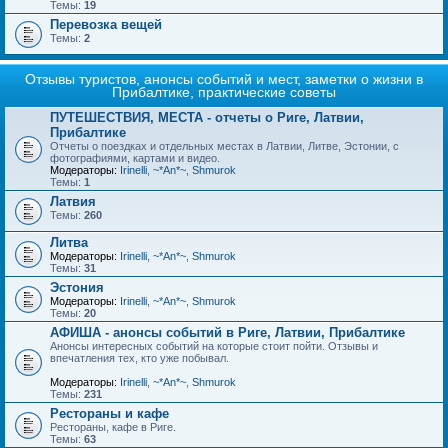
Темы:
19
Перевозка вещей
Темы:
2
Отзывы туристов, анонсы событий и мест, заметки о жизни в
Прибалтике, практические советы
ПУТЕШЕСТВИЯ, МЕСТА - отчеты о Риге, Латвии,
Прибалтике
Отчеты о поездках и отдельных местах в Латвии, Литве, Эстонии, с
фотографиями, картами и видео.
Модераторы:
Irinelli
,
~*An*~
,
Shmurok
Темы:
1
Латвия
Темы:
260
Литва
Модераторы:
Irinelli
,
~*An*~
,
Shmurok
Темы:
31
Эстония
Модераторы:
Irinelli
,
~*An*~
,
Shmurok
Темы:
20
АФИША - анонсы событий в Риге, Латвии, Прибалтике
Анонсы интересных событий на которые стоит пойти. Отзывы и
впечатления тех, кто уже побывал.
Модераторы:
Irinelli
,
~*An*~
,
Shmurok
Темы:
231
Рестораны и кафе
Рестораны, кафе в Риге.
Темы:
63