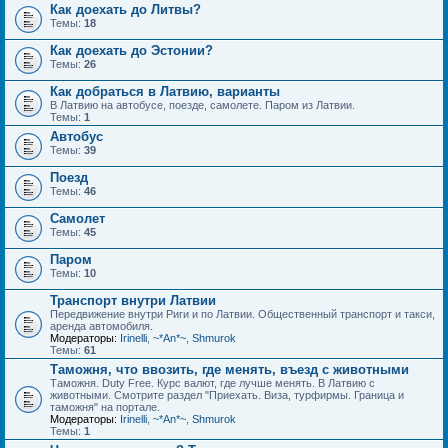
Как доехать до Литвы?
Темы:
18
Как доехать до Эстонии?
Темы:
26
Как добраться в Латвию, варианты
В Латвию на автобусе, поезде, самолете. Паром из Латвии.
Темы:
1
Автобус
Темы:
39
Поезд
Темы:
46
Самолет
Темы:
45
Паром
Темы:
10
Транспорт внутри Латвии
Передвижение внутри Риги и по Латвии. Общественный транспорт и такси,
аренда автомобиля.
Модераторы:
Irinelli
,
~*An*~
,
Shmurok
Темы:
61
Таможня, что ввозить, где менять, въезд с животными
Таможня. Duty Free. Курс валют, где лучше менять. В Латвию с
животными. Смотрите раздел "Приехать. Виза, турфирмы. Граница и
таможня" на портале.
Модераторы:
Irinelli
,
~*An*~
,
Shmurok
Темы:
1