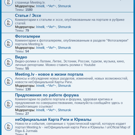
странице Meeting.lv.
Модераторы:
Irinelli
,
~*An*~
,
Shmurok
Темы:
1580
Статьи / Эссе
Комментарии к статьям и эссе, опубликованным на портале в рубрике
статей.
Модераторы:
Irinelli
,
~*An*~
,
Shmurok
Темы:
79
Фотогалереи
Комментарии к фотогалереям, опубликованным в разделе "Фотогалереи"
портала Meeting.lv.
Модераторы:
Irinelli
,
~*An*~
,
Shmurok
Темы:
54
Видео
Видео-ролики о Латвии, Литве, Эстонии, России, туризм, музыка, кино,
личные репортажи. Можно ставить ролики с Youtube
Темы:
55
Meeting.lv - новое в жизни портала
Анонсы и обсуждение новых разделов, изменений, новых возможностей,
новости неОфициальной Карты Риги.
Модераторы:
Irinelli
,
~*An*~
,
Shmurok
Темы:
130
Предложения по работе форума
Комментарии по работе портала и форума, здоровая критика и
предложения по совершенствованию, пожалуйста сообщайте здесь о
неработающих ссылках!
Модераторы:
Irinelli
,
~*An*~
,
Shmurok
Темы:
27
неОфициальная Карта Риги и Юрмалы
Новости и события, связанные с туристической картой, которую издает
портал Meeting.lv - неОфициальная карта Риги и Юрмалы / unOficial Map of
Riga & Jurmala
Темы:
8