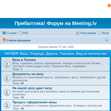
Прибалтика! Форум на Meeting.lv
Ссылки
FAQ
Регистрация
Вход
Список форумов
ои
Текущее время: 07 авг, 2026
ск
ЛАТВИЯ: Виза, Очереди, Дорога, Таможня, Вид на жительство
Виза в Латвию
Виза, страховка, анкеты, приглашение, очередь в посольство Латвии.
Смотрите также раздел сайта "Приехать.Виза, турфирмы"
Темы:
1
Документы на визу
Вопросы по заполнению анкеты, требования к фото, требования к другим
документам
Темы:
84
На какой срок дают визу
На какой срок можно рассчитывать, какие основания для получения
мультивиз.
Темы:
43
Процесс оформления визы
Сроки, стоимость и порядок оформления визы. Очередь в посольстве.
Темы:
49