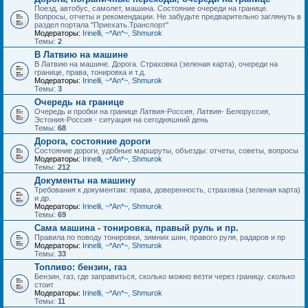
Поезд, автобус, самолет, машина. Состояние очереди на границе.
Вопросы, отчеты и рекомендации. Не забудьте предварительно заглянуть в
раздел портала "Приехать.Транспорт"
Модераторы:
Irinelli
,
~*An*~
,
Shmurok
Темы:
2
В Латвию на машине
В Латвию на машине. Дорога. Страховка (зеленая карта), очереди на
границе, права, тонировка и т.д.
Модераторы:
Irinelli
,
~*An*~
,
Shmurok
Темы:
3
Очередь на границе
Очередь и пробки на границе Латвия-Россия, Латвия- Белоруссия,
Эстония-Россия - ситуация на сегодняшний день
Темы:
68
Дорога, состояние дороги
Состояние дороги, удобные маршруты, объезды: отчеты, советы, вопросы
Модераторы:
Irinelli
,
~*An*~
,
Shmurok
Темы:
212
Документы на машину
Требования к документам: права, доверенность, страховка (зеленая карта)
и др.
Модераторы:
Irinelli
,
~*An*~
,
Shmurok
Темы:
69
Сама машина - тонировка, правый руль и пр.
Правила по поводу тонировки, зимних шин, правого руля, радаров и пр
Модераторы:
Irinelli
,
~*An*~
,
Shmurok
Темы:
33
Топливо: бензин, газ
Бензин, газ, где заправиться, сколько можно везти через границу. сколько
стоит
Модераторы:
Irinelli
,
~*An*~
,
Shmurok
Темы:
11