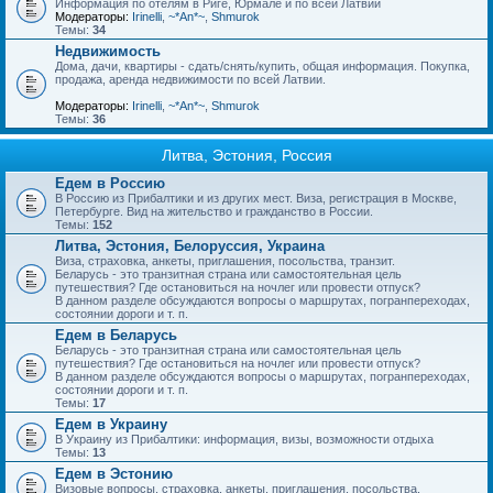
Информация по отелям в Риге, Юрмале и по всей Латвии
Модераторы:
Irinelli
,
~*An*~
,
Shmurok
Темы:
34
Недвижимость
Дома, дачи, квартиры - сдать/снять/купить, общая информация. Покупка,
продажа, аренда недвижимости по всей Латвии.
Модераторы:
Irinelli
,
~*An*~
,
Shmurok
Темы:
36
Литва, Эстония, Россия
Едем в Россию
В Россию из Прибалтики и из других мест. Виза, регистрация в Москве,
Петербурге. Вид на жительство и гражданство в России.
Темы:
152
Литва, Эстония, Белоруссия, Украина
Виза, страховка, анкеты, приглашения, посольства, транзит.
Беларусь - это транзитная страна или самостоятельная цель
путешествия? Где остановиться на ночлег или провести отпуск?
В данном разделе обсуждаются вопросы о маршрутах, погранпереходах,
состоянии дороги и т. п.
Едем в Беларусь
Беларусь - это транзитная страна или самостоятельная цель
путешествия? Где остановиться на ночлег или провести отпуск?
В данном разделе обсуждаются вопросы о маршрутах, погранпереходах,
состоянии дороги и т. п.
Темы:
17
Едем в Украину
В Украину из Прибалтики: информация, визы, возможности отдыха
Темы:
13
Едем в Эстонию
Визовые вопросы, страховка, анкеты, приглашения, посольства.