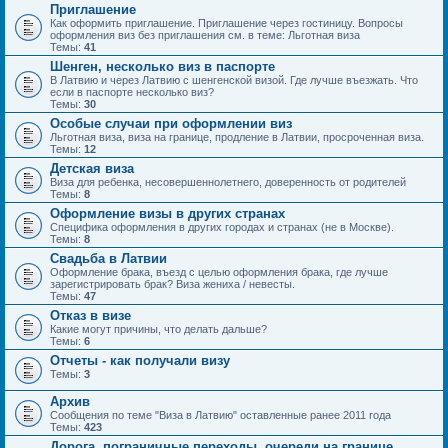
Приглашение
Как оформить приглашение. Приглашение через гостиницу. Вопросы
оформления виз без приглашения см. в теме: Льготная виза
Темы:
41
Шенген, несколько виз в паспорте
В Латвию и через Латвию с шенгенской визой. Где лучше въезжать. Что
если в паспорте несколько виз?
Темы:
30
Особые случаи при оформлении виз
Льготная виза, виза на границе, продление в Латвии, просроченная виза.
Темы:
12
Детская виза
Виза для ребенка, несовершеннолетнего, доверенность от родителей
Темы:
8
Оформление визы в других странах
Специфика оформления в других городах и странах (не в Москве).
Темы:
8
Свадьба в Латвии
Оформление брака, въезд с целью оформления брака, где лучше
зарегистрировать брак? Виза жениха / невесты.
Темы:
47
Отказ в визе
Какие могут причины, что делать дальше?
Темы:
6
Отчеты - как получали визу
Темы:
3
Архив
Сообщения по теме "Виза в Латвию" оставленные ранее 2011 года
Темы:
423
Дорога, пограничные переходы, очереди на границе