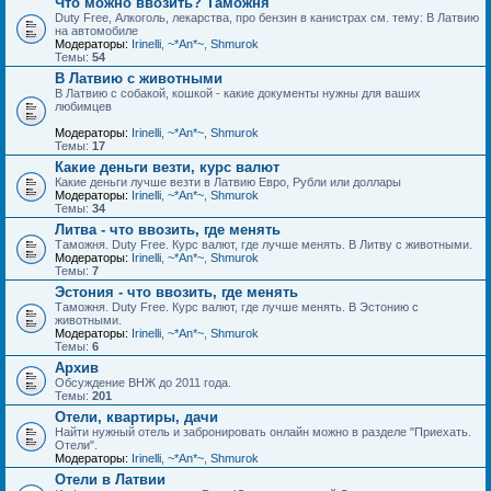
Что можно ввозить? Таможня
Duty Free, Алкоголь, лекарства, про бензин в канистрах см. тему: В Латвию
на автомобиле
Модераторы:
Irinelli
,
~*An*~
,
Shmurok
Темы:
54
В Латвию с животными
В Латвию с собакой, кошкой - какие документы нужны для ваших
любимцев
Модераторы:
Irinelli
,
~*An*~
,
Shmurok
Темы:
17
Какие деньги везти, курс валют
Какие деньги лучше везти в Латвию Евро, Рубли или доллары
Модераторы:
Irinelli
,
~*An*~
,
Shmurok
Темы:
34
Литва - что ввозить, где менять
Таможня. Duty Free. Курс валют, где лучше менять. В Литву с животными.
Модераторы:
Irinelli
,
~*An*~
,
Shmurok
Темы:
7
Эстония - что ввозить, где менять
Таможня. Duty Free. Курс валют, где лучше менять. В Эстонию с
животными.
Модераторы:
Irinelli
,
~*An*~
,
Shmurok
Темы:
6
Архив
Обсуждение ВНЖ до 2011 года.
Темы:
201
Отели, квартиры, дачи
Найти нужный отель и забронировать онлайн можно в разделе "Приехать.
Отели".
Модераторы:
Irinelli
,
~*An*~
,
Shmurok
Отели в Латвии