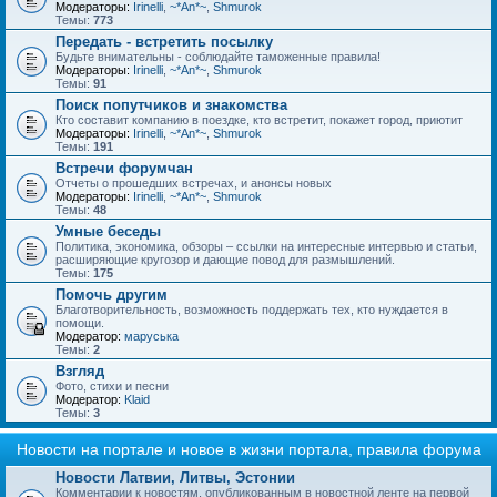
Модераторы:
Irinelli
,
~*An*~
,
Shmurok
Темы:
773
Передать - встретить посылку
Будьте внимательны - соблюдайте таможенные правила!
Модераторы:
Irinelli
,
~*An*~
,
Shmurok
Темы:
91
Поиск попутчиков и знакомства
Кто составит компанию в поездке, кто встретит, покажет город, приютит
Модераторы:
Irinelli
,
~*An*~
,
Shmurok
Темы:
191
Встречи форумчан
Отчеты о прошедших встречах, и анонсы новых
Модераторы:
Irinelli
,
~*An*~
,
Shmurok
Темы:
48
Умные беседы
Политика, экономика, обзоры – ссылки на интересные интервью и статьи,
расширяющие кругозор и дающие повод для размышлений.
Темы:
175
Помочь другим
Благотворительность, возможность поддержать тех, кто нуждается в
помощи.
Модератор:
маруська
Темы:
2
Взгляд
Фото, стихи и песни
Модератор:
Klaid
Темы:
3
Новости на портале и новое в жизни портала, правила форума
Новости Латвии, Литвы, Эстонии
Комментарии к новостям, опубликованным в новостной ленте на первой