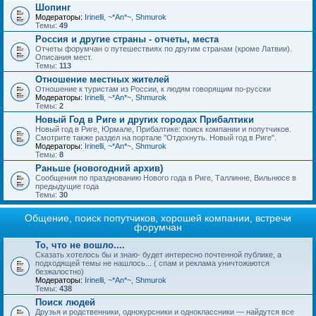
Шопинг
Модераторы:
Irinelli
,
~*An*~
,
Shmurok
Темы:
49
Россия и другие страны - отчеты, места
Отчеты форумчан о путешествиях по другим странам (кроме Латвии).
Описания мест.
Темы:
113
Отношение местных жителей
Отношение к туристам из России, к людям говорящим по-русски
Модераторы:
Irinelli
,
~*An*~
,
Shmurok
Темы:
2
Новый Год в Риге и других городах Прибалтики
Новый год в Риге, Юрмале, Прибалтике: поиск компании и попутчиков.
Смотрите также раздел на портале "Отдохнуть. Новый год в Риге".
Модераторы:
Irinelli
,
~*An*~
,
Shmurok
Темы:
8
Раньше (новогодний архив)
Сообщения по празднованию Нового года в Риге, Таллинне, Вильнюсе в
предыдущие года
Темы:
30
Общение, поиск попутчиков, хорошей компании, встречи
форумчан
То, что не вошло....
Сказать хотелось бы и знаю- будет интересно почтенной публике, а
подходящей темы не нашлось... ( спам и реклама уничтожаются
безжалостно)
Модераторы:
Irinelli
,
~*An*~
,
Shmurok
Темы:
438
Поиск людей
Друзья и родственники, однокурсники и одноклассники — найдутся все