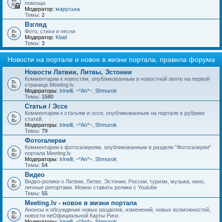
помощи.
Модератор:
маруська
Темы:
2
Взгляд
Фото, стихи и песни
Модератор:
Klaid
Темы:
3
Новости на портале и новое в жизни портала, правила форума
Новости Латвии, Литвы, Эстонии
Комментарии к новостям, опубликованным в новостной ленте на первой
странице Meeting.lv.
Модераторы:
Irinelli
,
~*An*~
,
Shmurok
Темы:
1580
Статьи / Эссе
Комментарии к статьям и эссе, опубликованным на портале в рубрике
статей.
Модераторы:
Irinelli
,
~*An*~
,
Shmurok
Темы:
79
Фотогалереи
Комментарии к фотогалереям, опубликованным в разделе "Фотогалереи"
портала Meeting.lv.
Модераторы:
Irinelli
,
~*An*~
,
Shmurok
Темы:
54
Видео
Видео-ролики о Латвии, Литве, Эстонии, России, туризм, музыка, кино,
личные репортажи. Можно ставить ролики с Youtube
Темы:
55
Meeting.lv - новое в жизни портала
Анонсы и обсуждение новых разделов, изменений, новых возможностей,
новости неОфициальной Карты Риги.
Модераторы:
Irinelli
,
~*An*~
,
Shmurok