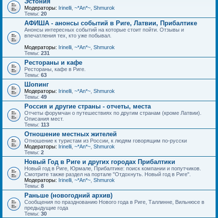
Эстония
Модераторы:
Irinelli
,
~*An*~
,
Shmurok
Темы:
20
АФИША - анонсы событий в Риге, Латвии, Прибалтике
Анонсы интересных событий на которые стоит пойти. Отзывы и
впечатления тех, кто уже побывал.
Модераторы:
Irinelli
,
~*An*~
,
Shmurok
Темы:
231
Рестораны и кафе
Рестораны, кафе в Риге.
Темы:
63
Шопинг
Модераторы:
Irinelli
,
~*An*~
,
Shmurok
Темы:
49
Россия и другие страны - отчеты, места
Отчеты форумчан о путешествиях по другим странам (кроме Латвии).
Описания мест.
Темы:
113
Отношение местных жителей
Отношение к туристам из России, к людям говорящим по-русски
Модераторы:
Irinelli
,
~*An*~
,
Shmurok
Темы:
2
Новый Год в Риге и других городах Прибалтики
Новый год в Риге, Юрмале, Прибалтике: поиск компании и попутчиков.
Смотрите также раздел на портале "Отдохнуть. Новый год в Риге".
Модераторы:
Irinelli
,
~*An*~
,
Shmurok
Темы:
8
Раньше (новогодний архив)
Сообщения по празднованию Нового года в Риге, Таллинне, Вильнюсе в
предыдущие года
Темы:
30