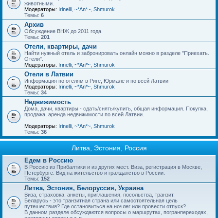
животными.
Модераторы:
Irinelli
,
~*An*~
,
Shmurok
Темы:
6
Архив
Обсуждение ВНЖ до 2011 года.
Темы:
201
Отели, квартиры, дачи
Найти нужный отель и забронировать онлайн можно в разделе "Приехать.
Отели".
Модераторы:
Irinelli
,
~*An*~
,
Shmurok
Отели в Латвии
Информация по отелям в Риге, Юрмале и по всей Латвии
Модераторы:
Irinelli
,
~*An*~
,
Shmurok
Темы:
34
Недвижимость
Дома, дачи, квартиры - сдать/снять/купить, общая информация. Покупка,
продажа, аренда недвижимости по всей Латвии.
Модераторы:
Irinelli
,
~*An*~
,
Shmurok
Темы:
36
Литва, Эстония, Россия
Едем в Россию
В Россию из Прибалтики и из других мест. Виза, регистрация в Москве,
Петербурге. Вид на жительство и гражданство в России.
Темы:
152
Литва, Эстония, Белоруссия, Украина
Виза, страховка, анкеты, приглашения, посольства, транзит.
Беларусь - это транзитная страна или самостоятельная цель
путешествия? Где остановиться на ночлег или провести отпуск?
В данном разделе обсуждаются вопросы о маршрутах, погранпереходах,