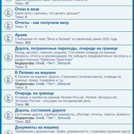
Темы:
47
Отказ в визе
Какие могут причины, что делать дальше?
Темы:
6
Отчеты - как получали визу
Темы:
3
Архив
Сообщения по теме "Виза в Латвию" оставленные ранее 2011 года
Темы:
423
Дорога, пограничные переходы, очереди на границе
Поезд, автобус, самолет, машина. Состояние очереди на границе.
Вопросы, отчеты и рекомендации. Не забудьте предварительно заглянуть в
раздел портала "Приехать.Транспорт"
Модераторы:
Irinelli
,
~*An*~
,
Shmurok
Темы:
2
В Латвию на машине
В Латвию на машине. Дорога. Страховка (зеленая карта), очереди на
границе, права, тонировка и т.д.
Модераторы:
Irinelli
,
~*An*~
,
Shmurok
Темы:
3
Очередь на границе
Очередь и пробки на границе Латвия-Россия, Латвия- Белоруссия,
Эстония-Россия - ситуация на сегодняшний день
Темы:
68
Дорога, состояние дороги
Состояние дороги, удобные маршруты, объезды: отчеты, советы, вопросы
Модераторы:
Irinelli
,
~*An*~
,
Shmurok
Темы:
212
Документы на машину
Требования к документам: права, доверенность, страховка (зеленая карта)