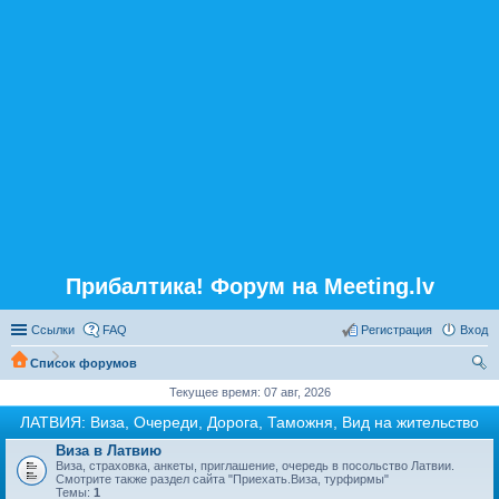
Прибалтика! Форум на Meeting.lv
Ссылки
FAQ
Регистрация
Вход
Список форумов
ои
Текущее время: 07 авг, 2026
ск
ЛАТВИЯ: Виза, Очереди, Дорога, Таможня, Вид на жительство
Виза в Латвию
Виза, страховка, анкеты, приглашение, очередь в посольство Латвии.
Смотрите также раздел сайта "Приехать.Виза, турфирмы"
Темы:
1