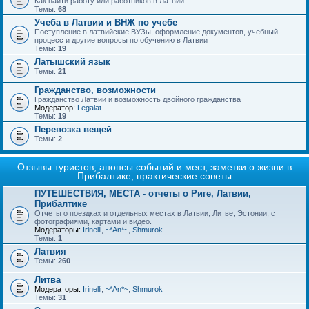
Как найти работу или работников в Латвии
Темы:
68
Учеба в Латвии и ВНЖ по учебе
Поступление в латвийские ВУЗы, оформление документов, учебный
процесс и другие вопросы по обучению в Латвии
Темы:
19
Латышский язык
Темы:
21
Гражданство, возможности
Гражданство Латвии и возможность двойного гражданства
Модератор:
Legalat
Темы:
19
Перевозка вещей
Темы:
2
Отзывы туристов, анонсы событий и мест, заметки о жизни в
Прибалтике, практические советы
ПУТЕШЕСТВИЯ, МЕСТА - отчеты о Риге, Латвии,
Прибалтике
Отчеты о поездках и отдельных местах в Латвии, Литве, Эстонии, с
фотографиями, картами и видео.
Модераторы:
Irinelli
,
~*An*~
,
Shmurok
Темы:
1
Латвия
Темы:
260
Литва
Модераторы:
Irinelli
,
~*An*~
,
Shmurok
Темы:
31