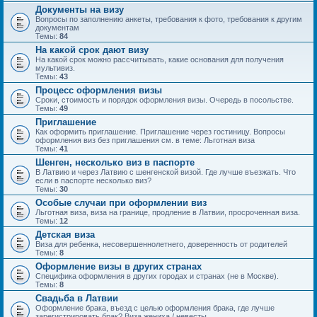
Документы на визу
Вопросы по заполнению анкеты, требования к фото, требования к другим
документам
Темы:
84
На какой срок дают визу
На какой срок можно рассчитывать, какие основания для получения
мультивиз.
Темы:
43
Процесс оформления визы
Сроки, стоимость и порядок оформления визы. Очередь в посольстве.
Темы:
49
Приглашение
Как оформить приглашение. Приглашение через гостиницу. Вопросы
оформления виз без приглашения см. в теме: Льготная виза
Темы:
41
Шенген, несколько виз в паспорте
В Латвию и через Латвию с шенгенской визой. Где лучше въезжать. Что
если в паспорте несколько виз?
Темы:
30
Особые случаи при оформлении виз
Льготная виза, виза на границе, продление в Латвии, просроченная виза.
Темы:
12
Детская виза
Виза для ребенка, несовершеннолетнего, доверенность от родителей
Темы:
8
Оформление визы в других странах
Специфика оформления в других городах и странах (не в Москве).
Темы:
8
Свадьба в Латвии
Оформление брака, въезд с целью оформления брака, где лучше
зарегистрировать брак? Виза жениха / невесты.