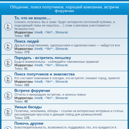
Общение, поиск попутчиков, хорошей компании, встречи
форумчан
То, что не вошло....
Сказать хотелось бы и знаю- будет интересно почтенной публике, а
подходящей темы не нашлось... ( спам и реклама уничтожаются
безжалостно)
Модераторы:
Irinelli
,
~*An*~
,
Shmurok
Темы:
438
Поиск людей
Друзья и родственники, однокурсники и одноклассники — найдутся все
Модераторы:
Irinelli
,
~*An*~
,
Shmurok
Темы:
773
Передать - встретить посылку
Будьте внимательны - соблюдайте таможенные правила!
Модераторы:
Irinelli
,
~*An*~
,
Shmurok
Темы:
91
Поиск попутчиков и знакомства
Кто составит компанию в поездке, кто встретит, покажет город, приютит
Модераторы:
Irinelli
,
~*An*~
,
Shmurok
Темы:
191
Встречи форумчан
Отчеты о прошедших встречах, и анонсы новых
Модераторы:
Irinelli
,
~*An*~
,
Shmurok
Темы:
48
Умные беседы
Политика, экономика, обзоры – ссылки на интересные интервью и статьи,
расширяющие кругозор и дающие повод для размышлений.
Темы:
175
Помочь другим
Благотворительность, возможность поддержать тех, кто нуждается в