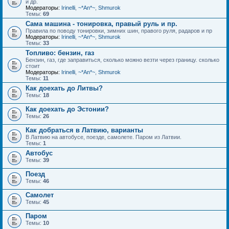
и др.
Модераторы:
Irinelli
,
~*An*~
,
Shmurok
Темы:
69
Сама машина - тонировка, правый руль и пр.
Правила по поводу тонировки, зимних шин, правого руля, радаров и пр
Модераторы:
Irinelli
,
~*An*~
,
Shmurok
Темы:
33
Топливо: бензин, газ
Бензин, газ, где заправиться, сколько можно везти через границу. сколько
стоит
Модераторы:
Irinelli
,
~*An*~
,
Shmurok
Темы:
11
Как доехать до Литвы?
Темы:
18
Как доехать до Эстонии?
Темы:
26
Как добраться в Латвию, варианты
В Латвию на автобусе, поезде, самолете. Паром из Латвии.
Темы:
1
Автобус
Темы:
39
Поезд
Темы:
46
Самолет
Темы:
45
Паром
Темы:
10