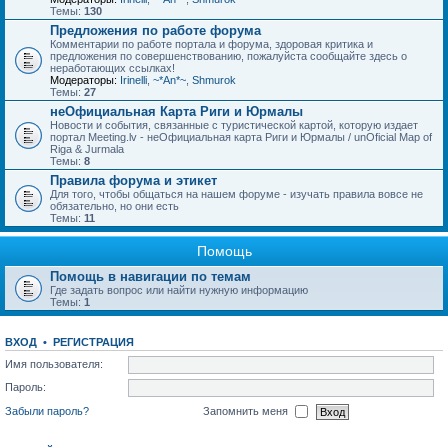
Темы:
130
Предложения по работе форума
Комментарии по работе портала и форума, здоровая критика и
предложения по совершенствованию, пожалуйста сообщайте здесь о
неработающих ссылках!
Модераторы:
Irinelli
,
~*An*~
,
Shmurok
Темы:
27
неОфициальная Карта Риги и Юрмалы
Новости и события, связанные с туристической картой, которую издает
портал Meeting.lv - неОфициальная карта Риги и Юрмалы / unOficial Map of
Riga & Jurmala
Темы:
8
Правила форума и этикет
Для того, чтобы общаться на нашем форуме - изучать правила вовсе не
обязательно, но они есть
Темы:
11
Помощь
Помощь в навигации по темам
Где задать вопрос или найти нужную информацию
Темы:
1
ВХОД
•
РЕГИСТРАЦИЯ
Имя пользователя:
Пароль:
Забыли пароль?
Запомнить меня