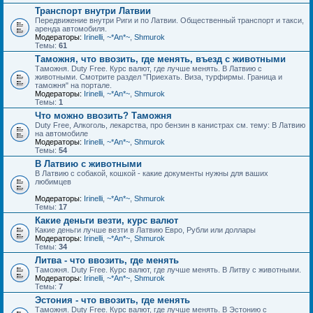
Транспорт внутри Латвии
Передвижение внутри Риги и по Латвии. Общественный транспорт и такси,
аренда автомобиля.
Модераторы:
Irinelli
,
~*An*~
,
Shmurok
Темы:
61
Таможня, что ввозить, где менять, въезд с животными
Таможня. Duty Free. Курс валют, где лучше менять. В Латвию с
животными. Смотрите раздел "Приехать. Виза, турфирмы. Граница и
таможня" на портале.
Модераторы:
Irinelli
,
~*An*~
,
Shmurok
Темы:
1
Что можно ввозить? Таможня
Duty Free, Алкоголь, лекарства, про бензин в канистрах см. тему: В Латвию
на автомобиле
Модераторы:
Irinelli
,
~*An*~
,
Shmurok
Темы:
54
В Латвию с животными
В Латвию с собакой, кошкой - какие документы нужны для ваших
любимцев
Модераторы:
Irinelli
,
~*An*~
,
Shmurok
Темы:
17
Какие деньги везти, курс валют
Какие деньги лучше везти в Латвию Евро, Рубли или доллары
Модераторы:
Irinelli
,
~*An*~
,
Shmurok
Темы:
34
Литва - что ввозить, где менять
Таможня. Duty Free. Курс валют, где лучше менять. В Литву с животными.
Модераторы:
Irinelli
,
~*An*~
,
Shmurok
Темы:
7
Эстония - что ввозить, где менять
Таможня. Duty Free. Курс валют, где лучше менять. В Эстонию с