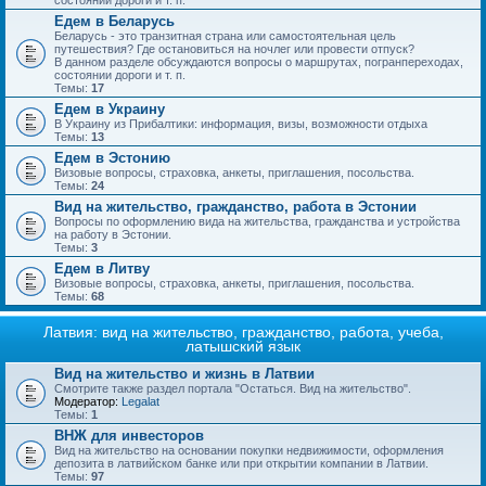
состоянии дороги и т. п.
Едем в Беларусь
Беларусь - это транзитная страна или самостоятельная цель
путешествия? Где остановиться на ночлег или провести отпуск?
В данном разделе обсуждаются вопросы о маршрутах, погранпереходах,
состоянии дороги и т. п.
Темы:
17
Едем в Украину
В Украину из Прибалтики: информация, визы, возможности отдыха
Темы:
13
Едем в Эстонию
Визовые вопросы, страховка, анкеты, приглашения, посольства.
Темы:
24
Вид на жительство, гражданство, работа в Эстонии
Вопросы по оформлению вида на жительства, гражданства и устройства
на работу в Эстонии.
Темы:
3
Едем в Литву
Визовые вопросы, страховка, анкеты, приглашения, посольства.
Темы:
68
Латвия: вид на жительство, гражданство, работа, учеба,
латышский язык
Вид на жительство и жизнь в Латвии
Смотрите также раздел портала "Остаться. Вид на жительство".
Модератор:
Legalat
Темы:
1
ВНЖ для инвесторов
Вид на жительство на основании покупки недвижимости, оформления
депозита в латвийском банке или при открытии компании в Латвии.
Темы:
97