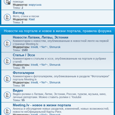
помощи.
Модератор:
маруська
Темы:
2
Взгляд
Фото, стихи и песни
Модератор:
Klaid
Темы:
3
Новости на портале и новое в жизни портала, правила форума
Новости Латвии, Литвы, Эстонии
Комментарии к новостям, опубликованным в новостной ленте на первой
странице Meeting.lv.
Модераторы:
Irinelli
,
~*An*~
,
Shmurok
Темы:
1580
Статьи / Эссе
Комментарии к статьям и эссе, опубликованным на портале в рубрике
статей.
Модераторы:
Irinelli
,
~*An*~
,
Shmurok
Темы:
79
Фотогалереи
Комментарии к фотогалереям, опубликованным в разделе "Фотогалереи"
портала Meeting.lv.
Модераторы:
Irinelli
,
~*An*~
,
Shmurok
Темы:
54
Видео
Видео-ролики о Латвии, Литве, Эстонии, России, туризм, музыка, кино,
личные репортажи. Можно ставить ролики с Youtube
Темы:
55
Meeting.lv - новое в жизни портала
Анонсы и обсуждение новых разделов, изменений, новых возможностей,
новости неОфициальной Карты Риги.
Модераторы:
Irinelli
,
~*An*~
,
Shmurok