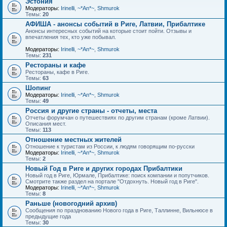
Эстония
Модераторы:
Irinelli
,
~*An*~
,
Shmurok
Темы:
20
АФИША - анонсы событий в Риге, Латвии, Прибалтике
Анонсы интересных событий на которые стоит пойти. Отзывы и
впечатления тех, кто уже побывал.
Модераторы:
Irinelli
,
~*An*~
,
Shmurok
Темы:
231
Рестораны и кафе
Рестораны, кафе в Риге.
Темы:
63
Шопинг
Модераторы:
Irinelli
,
~*An*~
,
Shmurok
Темы:
49
Россия и другие страны - отчеты, места
Отчеты форумчан о путешествиях по другим странам (кроме Латвии).
Описания мест.
Темы:
113
Отношение местных жителей
Отношение к туристам из России, к людям говорящим по-русски
Модераторы:
Irinelli
,
~*An*~
,
Shmurok
Темы:
2
Новый Год в Риге и других городах Прибалтики
Новый год в Риге, Юрмале, Прибалтике: поиск компании и попутчиков.
Смотрите также раздел на портале "Отдохнуть. Новый год в Риге".
Модераторы:
Irinelli
,
~*An*~
,
Shmurok
Темы:
8
Раньше (новогодний архив)
Сообщения по празднованию Нового года в Риге, Таллинне, Вильнюсе в
предыдущие года
Темы:
30