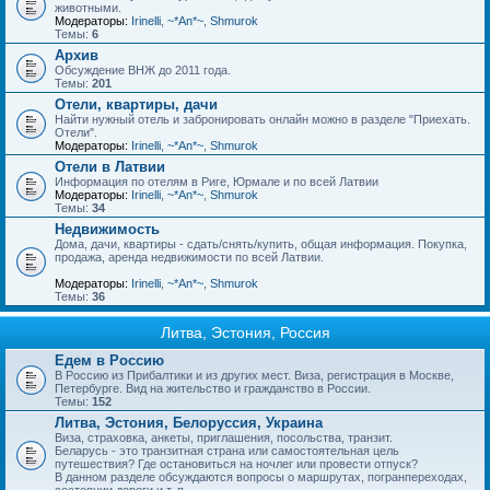
животными.
Модераторы:
Irinelli
,
~*An*~
,
Shmurok
Темы:
6
Архив
Обсуждение ВНЖ до 2011 года.
Темы:
201
Отели, квартиры, дачи
Найти нужный отель и забронировать онлайн можно в разделе "Приехать.
Отели".
Модераторы:
Irinelli
,
~*An*~
,
Shmurok
Отели в Латвии
Информация по отелям в Риге, Юрмале и по всей Латвии
Модераторы:
Irinelli
,
~*An*~
,
Shmurok
Темы:
34
Недвижимость
Дома, дачи, квартиры - сдать/снять/купить, общая информация. Покупка,
продажа, аренда недвижимости по всей Латвии.
Модераторы:
Irinelli
,
~*An*~
,
Shmurok
Темы:
36
Литва, Эстония, Россия
Едем в Россию
В Россию из Прибалтики и из других мест. Виза, регистрация в Москве,
Петербурге. Вид на жительство и гражданство в России.
Темы:
152
Литва, Эстония, Белоруссия, Украина
Виза, страховка, анкеты, приглашения, посольства, транзит.
Беларусь - это транзитная страна или самостоятельная цель
путешествия? Где остановиться на ночлег или провести отпуск?
В данном разделе обсуждаются вопросы о маршрутах, погранпереходах,