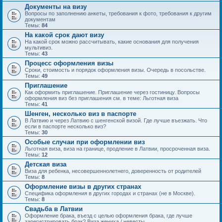
Документы на визу
Вопросы по заполнению анкеты, требования к фото, требования к другим
документам
Темы:
84
На какой срок дают визу
На какой срок можно рассчитывать, какие основания для получения
мультивиз.
Темы:
43
Процесс оформления визы
Сроки, стоимость и порядок оформления визы. Очередь в посольстве.
Темы:
49
Приглашение
Как оформить приглашение. Приглашение через гостиницу. Вопросы
оформления виз без приглашения см. в теме: Льготная виза
Темы:
41
Шенген, несколько виз в паспорте
В Латвию и через Латвию с шенгенской визой. Где лучше въезжать. Что
если в паспорте несколько виз?
Темы:
30
Особые случаи при оформлении виз
Льготная виза, виза на границе, продление в Латвии, просроченная виза.
Темы:
12
Детская виза
Виза для ребенка, несовершеннолетнего, доверенность от родителей
Темы:
8
Оформление визы в других странах
Специфика оформления в других городах и странах (не в Москве).
Темы:
8
Свадьба в Латвии
Оформление брака, въезд с целью оформления брака, где лучше
зарегистрировать брак? Виза жениха / невесты.