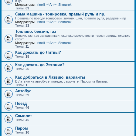
и др.
Модераторы:
Irinelli
,
~*An*~
,
Shmurok
Темы:
69
Сама машина - тонировка, правый руль и пр.
Правила по поводу тонировки, зимних шин, правого руля, радаров и пр
Модераторы:
Irinelli
,
~*An*~
,
Shmurok
Темы:
33
Топливо: бензин, газ
Бензин, газ, где заправиться, сколько можно везти через границу. сколько
стоит
Модераторы:
Irinelli
,
~*An*~
,
Shmurok
Темы:
11
Как доехать до Литвы?
Темы:
18
Как доехать до Эстонии?
Темы:
26
Как добраться в Латвию, варианты
В Латвию на автобусе, поезде, самолете. Паром из Латвии.
Темы:
1
Автобус
Темы:
39
Поезд
Темы:
46
Самолет
Темы:
45
Паром
Темы:
10