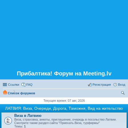
Прибалтика! Форум на Meeting.lv
Ссылки
FAQ
Регистрация
Вход
Список форумов
ои
Текущее время: 07 авг, 2026
ск
ЛАТВИЯ: Виза, Очереди, Дорога, Таможня, Вид на жительство
Виза в Латвию
Виза, страховка, анкеты, приглашение, очередь в посольство Латвии.
Смотрите также раздел сайта "Приехать.Виза, турфирмы"
Темы:
1