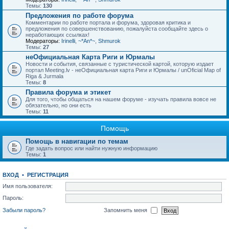
Темы:
130
Предложения по работе форума
Комментарии по работе портала и форума, здоровая критика и
предложения по совершенствованию, пожалуйста сообщайте здесь о
неработающих ссылках!
Модераторы:
Irinelli
,
~*An*~
,
Shmurok
Темы:
27
неОфициальная Карта Риги и Юрмалы
Новости и события, связанные с туристической картой, которую издает
портал Meeting.lv - неОфициальная карта Риги и Юрмалы / unOficial Map of
Riga & Jurmala
Темы:
8
Правила форума и этикет
Для того, чтобы общаться на нашем форуме - изучать правила вовсе не
обязательно, но они есть
Темы:
11
Помощь
Помощь в навигации по темам
Где задать вопрос или найти нужную информацию
Темы:
1
ВХОД
•
РЕГИСТРАЦИЯ
Имя пользователя:
Пароль:
Забыли пароль?
Запомнить меня