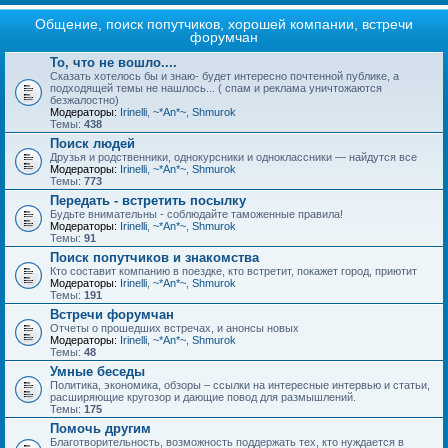
Общение, поиск попутчиков, хорошей компании, встречи
форумчан
То, что не вошло....
Сказать хотелось бы и знаю- будет интересно почтенной публике, а
подходящей темы не нашлось... ( спам и реклама уничтожаются
безжалостно)
Модераторы:
Irinelli
,
~*An*~
,
Shmurok
Темы:
438
Поиск людей
Друзья и родственники, однокурсники и одноклассники — найдутся все
Модераторы:
Irinelli
,
~*An*~
,
Shmurok
Темы:
773
Передать - встретить посылку
Будьте внимательны - соблюдайте таможенные правила!
Модераторы:
Irinelli
,
~*An*~
,
Shmurok
Темы:
91
Поиск попутчиков и знакомства
Кто составит компанию в поездке, кто встретит, покажет город, приютит
Модераторы:
Irinelli
,
~*An*~
,
Shmurok
Темы:
191
Встречи форумчан
Отчеты о прошедших встречах, и анонсы новых
Модераторы:
Irinelli
,
~*An*~
,
Shmurok
Темы:
48
Умные беседы
Политика, экономика, обзоры – ссылки на интересные интервью и статьи,
расширяющие кругозор и дающие повод для размышлений.
Темы:
175
Помочь другим
Благотворительность, возможность поддержать тех, кто нуждается в