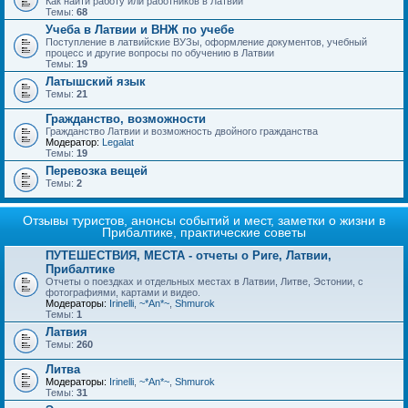
Как найти работу или работников в Латвии
Темы:
68
Учеба в Латвии и ВНЖ по учебе
Поступление в латвийские ВУЗы, оформление документов, учебный
процесс и другие вопросы по обучению в Латвии
Темы:
19
Латышский язык
Темы:
21
Гражданство, возможности
Гражданство Латвии и возможность двойного гражданства
Модератор:
Legalat
Темы:
19
Перевозка вещей
Темы:
2
Отзывы туристов, анонсы событий и мест, заметки о жизни в
Прибалтике, практические советы
ПУТЕШЕСТВИЯ, МЕСТА - отчеты о Риге, Латвии,
Прибалтике
Отчеты о поездках и отдельных местах в Латвии, Литве, Эстонии, с
фотографиями, картами и видео.
Модераторы:
Irinelli
,
~*An*~
,
Shmurok
Темы:
1
Латвия
Темы:
260
Литва
Модераторы:
Irinelli
,
~*An*~
,
Shmurok
Темы:
31