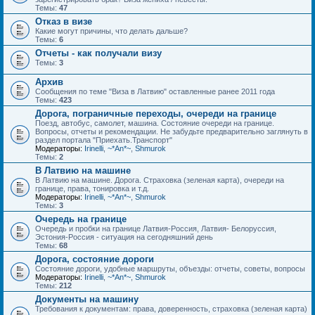
Темы:
47
Отказ в визе
Какие могут причины, что делать дальше?
Темы:
6
Отчеты - как получали визу
Темы:
3
Архив
Сообщения по теме "Виза в Латвию" оставленные ранее 2011 года
Темы:
423
Дорога, пограничные переходы, очереди на границе
Поезд, автобус, самолет, машина. Состояние очереди на границе.
Вопросы, отчеты и рекомендации. Не забудьте предварительно заглянуть в
раздел портала "Приехать.Транспорт"
Модераторы:
Irinelli
,
~*An*~
,
Shmurok
Темы:
2
В Латвию на машине
В Латвию на машине. Дорога. Страховка (зеленая карта), очереди на
границе, права, тонировка и т.д.
Модераторы:
Irinelli
,
~*An*~
,
Shmurok
Темы:
3
Очередь на границе
Очередь и пробки на границе Латвия-Россия, Латвия- Белоруссия,
Эстония-Россия - ситуация на сегодняшний день
Темы:
68
Дорога, состояние дороги
Состояние дороги, удобные маршруты, объезды: отчеты, советы, вопросы
Модераторы:
Irinelli
,
~*An*~
,
Shmurok
Темы:
212
Документы на машину
Требования к документам: права, доверенность, страховка (зеленая карта)