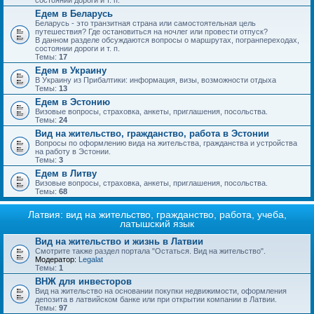
состоянии дороги и т. п.
Едем в Беларусь
Беларусь - это транзитная страна или самостоятельная цель
путешествия? Где остановиться на ночлег или провести отпуск?
В данном разделе обсуждаются вопросы о маршрутах, погранпереходах,
состоянии дороги и т. п.
Темы:
17
Едем в Украину
В Украину из Прибалтики: информация, визы, возможности отдыха
Темы:
13
Едем в Эстонию
Визовые вопросы, страховка, анкеты, приглашения, посольства.
Темы:
24
Вид на жительство, гражданство, работа в Эстонии
Вопросы по оформлению вида на жительства, гражданства и устройства
на работу в Эстонии.
Темы:
3
Едем в Литву
Визовые вопросы, страховка, анкеты, приглашения, посольства.
Темы:
68
Латвия: вид на жительство, гражданство, работа, учеба,
латышский язык
Вид на жительство и жизнь в Латвии
Смотрите также раздел портала "Остаться. Вид на жительство".
Модератор:
Legalat
Темы:
1
ВНЖ для инвесторов
Вид на жительство на основании покупки недвижимости, оформления
депозита в латвийском банке или при открытии компании в Латвии.
Темы:
97