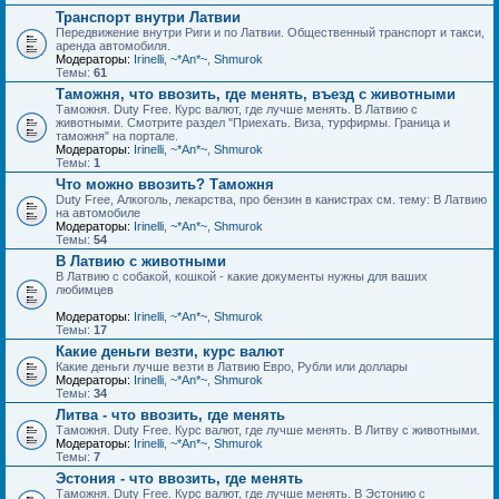
Транспорт внутри Латвии
Передвижение внутри Риги и по Латвии. Общественный транспорт и такси,
аренда автомобиля.
Модераторы:
Irinelli
,
~*An*~
,
Shmurok
Темы:
61
Таможня, что ввозить, где менять, въезд с животными
Таможня. Duty Free. Курс валют, где лучше менять. В Латвию с
животными. Смотрите раздел "Приехать. Виза, турфирмы. Граница и
таможня" на портале.
Модераторы:
Irinelli
,
~*An*~
,
Shmurok
Темы:
1
Что можно ввозить? Таможня
Duty Free, Алкоголь, лекарства, про бензин в канистрах см. тему: В Латвию
на автомобиле
Модераторы:
Irinelli
,
~*An*~
,
Shmurok
Темы:
54
В Латвию с животными
В Латвию с собакой, кошкой - какие документы нужны для ваших
любимцев
Модераторы:
Irinelli
,
~*An*~
,
Shmurok
Темы:
17
Какие деньги везти, курс валют
Какие деньги лучше везти в Латвию Евро, Рубли или доллары
Модераторы:
Irinelli
,
~*An*~
,
Shmurok
Темы:
34
Литва - что ввозить, где менять
Таможня. Duty Free. Курс валют, где лучше менять. В Литву с животными.
Модераторы:
Irinelli
,
~*An*~
,
Shmurok
Темы:
7
Эстония - что ввозить, где менять
Таможня. Duty Free. Курс валют, где лучше менять. В Эстонию с