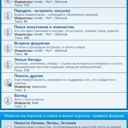
Модераторы:
Irinelli
,
~*An*~
,
Shmurok
Темы:
773
Передать - встретить посылку
Будьте внимательны - соблюдайте таможенные правила!
Модераторы:
Irinelli
,
~*An*~
,
Shmurok
Темы:
91
Поиск попутчиков и знакомства
Кто составит компанию в поездке, кто встретит, покажет город, приютит
Модераторы:
Irinelli
,
~*An*~
,
Shmurok
Темы:
191
Встречи форумчан
Отчеты о прошедших встречах, и анонсы новых
Модераторы:
Irinelli
,
~*An*~
,
Shmurok
Темы:
48
Умные беседы
Политика, экономика, обзоры – ссылки на интересные интервью и статьи,
расширяющие кругозор и дающие повод для размышлений.
Темы:
175
Помочь другим
Благотворительность, возможность поддержать тех, кто нуждается в
помощи.
Модератор:
маруська
Темы:
2
Взгляд
Фото, стихи и песни
Модератор:
Klaid
Темы:
3
Новости на портале и новое в жизни портала, правила форума
Новости Латвии, Литвы, Эстонии
Комментарии к новостям, опубликованным в новостной ленте на первой