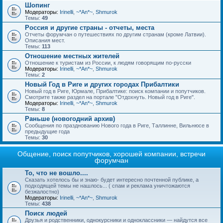
Шопинг
Модераторы:
Irinelli
,
~*An*~
,
Shmurok
Темы:
49
Россия и другие страны - отчеты, места
Отчеты форумчан о путешествиях по другим странам (кроме Латвии).
Описания мест.
Темы:
113
Отношение местных жителей
Отношение к туристам из России, к людям говорящим по-русски
Модераторы:
Irinelli
,
~*An*~
,
Shmurok
Темы:
2
Новый Год в Риге и других городах Прибалтики
Новый год в Риге, Юрмале, Прибалтике: поиск компании и попутчиков.
Смотрите также раздел на портале "Отдохнуть. Новый год в Риге".
Модераторы:
Irinelli
,
~*An*~
,
Shmurok
Темы:
8
Раньше (новогодний архив)
Сообщения по празднованию Нового года в Риге, Таллинне, Вильнюсе в
предыдущие года
Темы:
30
Общение, поиск попутчиков, хорошей компании, встречи
форумчан
То, что не вошло....
Сказать хотелось бы и знаю- будет интересно почтенной публике, а
подходящей темы не нашлось... ( спам и реклама уничтожаются
безжалостно)
Модераторы:
Irinelli
,
~*An*~
,
Shmurok
Темы:
438
Поиск людей
Друзья и родственники, однокурсники и одноклассники — найдутся все