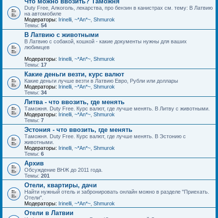
Что можно ввозить? Таможня
Duty Free, Алкоголь, лекарства, про бензин в канистрах см. тему: В Латвию
на автомобиле
Модераторы:
Irinelli
,
~*An*~
,
Shmurok
Темы:
54
В Латвию с животными
В Латвию с собакой, кошкой - какие документы нужны для ваших
любимцев
Модераторы:
Irinelli
,
~*An*~
,
Shmurok
Темы:
17
Какие деньги везти, курс валют
Какие деньги лучше везти в Латвию Евро, Рубли или доллары
Модераторы:
Irinelli
,
~*An*~
,
Shmurok
Темы:
34
Литва - что ввозить, где менять
Таможня. Duty Free. Курс валют, где лучше менять. В Литву с животными.
Модераторы:
Irinelli
,
~*An*~
,
Shmurok
Темы:
7
Эстония - что ввозить, где менять
Таможня. Duty Free. Курс валют, где лучше менять. В Эстонию с
животными.
Модераторы:
Irinelli
,
~*An*~
,
Shmurok
Темы:
6
Архив
Обсуждение ВНЖ до 2011 года.
Темы:
201
Отели, квартиры, дачи
Найти нужный отель и забронировать онлайн можно в разделе "Приехать.
Отели".
Модераторы:
Irinelli
,
~*An*~
,
Shmurok
Отели в Латвии