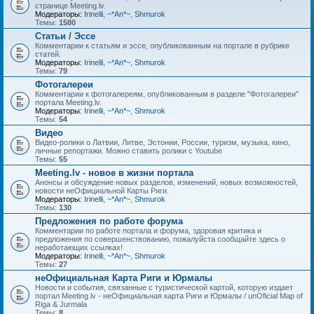
странице Meeting.lv.
Модераторы:
Irinelli
,
~*An*~
,
Shmurok
Темы:
1580
Статьи / Эссе
Комментарии к статьям и эссе, опубликованным на портале в рубрике
статей.
Модераторы:
Irinelli
,
~*An*~
,
Shmurok
Темы:
79
Фотогалереи
Комментарии к фотогалереям, опубликованным в разделе "Фотогалереи"
портала Meeting.lv.
Модераторы:
Irinelli
,
~*An*~
,
Shmurok
Темы:
54
Видео
Видео-ролики о Латвии, Литве, Эстонии, России, туризм, музыка, кино,
личные репортажи. Можно ставить ролики с Youtube
Темы:
55
Meeting.lv - новое в жизни портала
Анонсы и обсуждение новых разделов, изменений, новых возможностей,
новости неОфициальной Карты Риги.
Модераторы:
Irinelli
,
~*An*~
,
Shmurok
Темы:
130
Предложения по работе форума
Комментарии по работе портала и форума, здоровая критика и
предложения по совершенствованию, пожалуйста сообщайте здесь о
неработающих ссылках!
Модераторы:
Irinelli
,
~*An*~
,
Shmurok
Темы:
27
неОфициальная Карта Риги и Юрмалы
Новости и события, связанные с туристической картой, которую издает
портал Meeting.lv - неОфициальная карта Риги и Юрмалы / unOficial Map of
Riga & Jurmala
Темы:
8