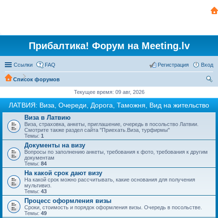
Прибалтика! Форум на Meeting.lv
Ссылки
FAQ
Регистрация
Вход
Список форумов
ои
Текущее время: 09 авг, 2026
ск
ЛАТВИЯ: Виза, Очереди, Дорога, Таможня, Вид на жительство
Виза в Латвию
Виза, страховка, анкеты, приглашение, очередь в посольство Латвии.
Смотрите также раздел сайта "Приехать.Виза, турфирмы"
Темы:
1
Документы на визу
Вопросы по заполнению анкеты, требования к фото, требования к другим
документам
Темы:
84
На какой срок дают визу
На какой срок можно рассчитывать, какие основания для получения
мультивиз.
Темы:
43
Процесс оформления визы
Сроки, стоимость и порядок оформления визы. Очередь в посольстве.
Темы:
49