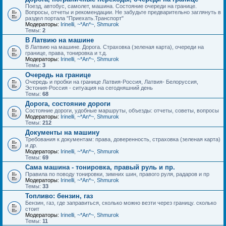
Поезд, автобус, самолет, машина. Состояние очереди на границе.
Вопросы, отчеты и рекомендации. Не забудьте предварительно заглянуть в
раздел портала "Приехать.Транспорт"
Модераторы:
Irinelli
,
~*An*~
,
Shmurok
Темы:
2
В Латвию на машине
В Латвию на машине. Дорога. Страховка (зеленая карта), очереди на
границе, права, тонировка и т.д.
Модераторы:
Irinelli
,
~*An*~
,
Shmurok
Темы:
3
Очередь на границе
Очередь и пробки на границе Латвия-Россия, Латвия- Белоруссия,
Эстония-Россия - ситуация на сегодняшний день
Темы:
68
Дорога, состояние дороги
Состояние дороги, удобные маршруты, объезды: отчеты, советы, вопросы
Модераторы:
Irinelli
,
~*An*~
,
Shmurok
Темы:
212
Документы на машину
Требования к документам: права, доверенность, страховка (зеленая карта)
и др.
Модераторы:
Irinelli
,
~*An*~
,
Shmurok
Темы:
69
Сама машина - тонировка, правый руль и пр.
Правила по поводу тонировки, зимних шин, правого руля, радаров и пр
Модераторы:
Irinelli
,
~*An*~
,
Shmurok
Темы:
33
Топливо: бензин, газ
Бензин, газ, где заправиться, сколько можно везти через границу. сколько
стоит
Модераторы:
Irinelli
,
~*An*~
,
Shmurok
Темы:
11