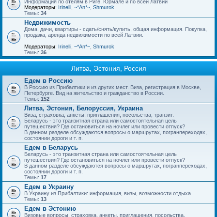
Информация по отелям в Риге, Юрмале и по всей Латвии
Модераторы:
Irinelli
,
~*An*~
,
Shmurok
Темы:
34
Недвижимость
Дома, дачи, квартиры - сдать/снять/купить, общая информация. Покупка,
продажа, аренда недвижимости по всей Латвии.
Модераторы:
Irinelli
,
~*An*~
,
Shmurok
Темы:
36
Литва, Эстония, Россия
Едем в Россию
В Россию из Прибалтики и из других мест. Виза, регистрация в Москве,
Петербурге. Вид на жительство и гражданство в России.
Темы:
152
Литва, Эстония, Белоруссия, Украина
Виза, страховка, анкеты, приглашения, посольства, транзит.
Беларусь - это транзитная страна или самостоятельная цель
путешествия? Где остановиться на ночлег или провести отпуск?
В данном разделе обсуждаются вопросы о маршрутах, погранпереходах,
состоянии дороги и т. п.
Едем в Беларусь
Беларусь - это транзитная страна или самостоятельная цель
путешествия? Где остановиться на ночлег или провести отпуск?
В данном разделе обсуждаются вопросы о маршрутах, погранпереходах,
состоянии дороги и т. п.
Темы:
17
Едем в Украину
В Украину из Прибалтики: информация, визы, возможности отдыха
Темы:
13
Едем в Эстонию
Визовые вопросы, страховка, анкеты, приглашения, посольства.