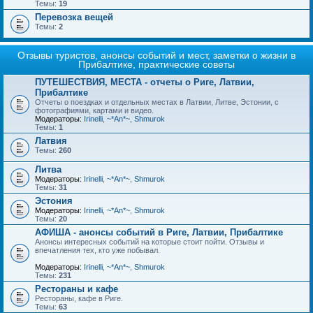
Темы:
19
Перевозка вещей
Темы:
2
Отзывы туристов, анонсы событий и мест, заметки о жизни в
Прибалтике, практические советы
ПУТЕШЕСТВИЯ, МЕСТА - отчеты о Риге, Латвии,
Прибалтике
Отчеты о поездках и отдельных местах в Латвии, Литве, Эстонии, с
фотографиями, картами и видео.
Модераторы:
Irinelli
,
~*An*~
,
Shmurok
Темы:
1
Латвия
Темы:
260
Литва
Модераторы:
Irinelli
,
~*An*~
,
Shmurok
Темы:
31
Эстония
Модераторы:
Irinelli
,
~*An*~
,
Shmurok
Темы:
20
АФИША - анонсы событий в Риге, Латвии, Прибалтике
Анонсы интересных событий на которые стоит пойти. Отзывы и
впечатления тех, кто уже побывал.
Модераторы:
Irinelli
,
~*An*~
,
Shmurok
Темы:
231
Рестораны и кафе
Рестораны, кафе в Риге.
Темы:
63