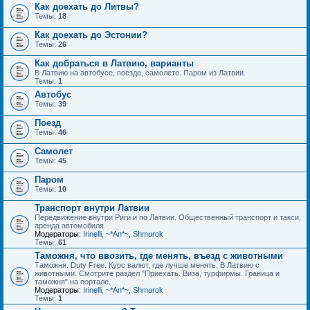
Как доехать до Литвы?
Темы:
18
Как доехать до Эстонии?
Темы:
26
Как добраться в Латвию, варианты
В Латвию на автобусе, поезде, самолете. Паром из Латвии.
Темы:
1
Автобус
Темы:
39
Поезд
Темы:
46
Самолет
Темы:
45
Паром
Темы:
10
Транспорт внутри Латвии
Передвижение внутри Риги и по Латвии. Общественный транспорт и такси,
аренда автомобиля.
Модераторы:
Irinelli
,
~*An*~
,
Shmurok
Темы:
61
Таможня, что ввозить, где менять, въезд с животными
Таможня. Duty Free. Курс валют, где лучше менять. В Латвию с
животными. Смотрите раздел "Приехать. Виза, турфирмы. Граница и
таможня" на портале.
Модераторы:
Irinelli
,
~*An*~
,
Shmurok
Темы:
1