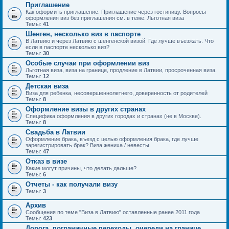
Приглашение
Как оформить приглашение. Приглашение через гостиницу. Вопросы
оформления виз без приглашения см. в теме: Льготная виза
Темы:
41
Шенген, несколько виз в паспорте
В Латвию и через Латвию с шенгенской визой. Где лучше въезжать. Что
если в паспорте несколько виз?
Темы:
30
Особые случаи при оформлении виз
Льготная виза, виза на границе, продление в Латвии, просроченная виза.
Темы:
12
Детская виза
Виза для ребенка, несовершеннолетнего, доверенность от родителей
Темы:
8
Оформление визы в других странах
Специфика оформления в других городах и странах (не в Москве).
Темы:
8
Свадьба в Латвии
Оформление брака, въезд с целью оформления брака, где лучше
зарегистрировать брак? Виза жениха / невесты.
Темы:
47
Отказ в визе
Какие могут причины, что делать дальше?
Темы:
6
Отчеты - как получали визу
Темы:
3
Архив
Сообщения по теме "Виза в Латвию" оставленные ранее 2011 года
Темы:
423
Дорога, пограничные переходы, очереди на границе