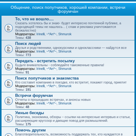
Общение, поиск попутчиков, хорошей компании, встречи
форумчан
То, что не вошло....
Сказать хотелось бы и знаю- будет интересно почтенной публике, а
подходящей темы не нашлось... ( спам и реклама уничтожаются
безжалостно)
Модераторы:
Irinelli
,
~*An*~
,
Shmurok
Темы:
438
Поиск людей
Друзья и родственники, однокурсники и одноклассники — найдутся все
Модераторы:
Irinelli
,
~*An*~
,
Shmurok
Темы:
773
Передать - встретить посылку
Будьте внимательны - соблюдайте таможенные правила!
Модераторы:
Irinelli
,
~*An*~
,
Shmurok
Темы:
91
Поиск попутчиков и знакомства
Кто составит компанию в поездке, кто встретит, покажет город, приютит
Модераторы:
Irinelli
,
~*An*~
,
Shmurok
Темы:
191
Встречи форумчан
Отчеты о прошедших встречах, и анонсы новых
Модераторы:
Irinelli
,
~*An*~
,
Shmurok
Темы:
48
Умные беседы
Политика, экономика, обзоры – ссылки на интересные интервью и статьи,
расширяющие кругозор и дающие повод для размышлений.
Темы:
175
Помочь другим
Благотворительность, возможность поддержать тех, кто нуждается в