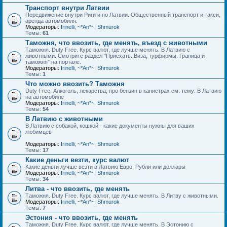
Транспорт внутри Латвии
Передвижение внутри Риги и по Латвии. Общественный транспорт и такси,
аренда автомобиля.
Модераторы:
Irinelli
,
~*An*~
,
Shmurok
Темы:
61
Таможня, что ввозить, где менять, въезд с животными
Таможня. Duty Free. Курс валют, где лучше менять. В Латвию с
животными. Смотрите раздел "Приехать. Виза, турфирмы. Граница и
таможня" на портале.
Модераторы:
Irinelli
,
~*An*~
,
Shmurok
Темы:
1
Что можно ввозить? Таможня
Duty Free, Алкоголь, лекарства, про бензин в канистрах см. тему: В Латвию
на автомобиле
Модераторы:
Irinelli
,
~*An*~
,
Shmurok
Темы:
54
В Латвию с животными
В Латвию с собакой, кошкой - какие документы нужны для ваших
любимцев
Модераторы:
Irinelli
,
~*An*~
,
Shmurok
Темы:
17
Какие деньги везти, курс валют
Какие деньги лучше везти в Латвию Евро, Рубли или доллары
Модераторы:
Irinelli
,
~*An*~
,
Shmurok
Темы:
34
Литва - что ввозить, где менять
Таможня. Duty Free. Курс валют, где лучше менять. В Литву с животными.
Модераторы:
Irinelli
,
~*An*~
,
Shmurok
Темы:
7
Эстония - что ввозить, где менять
Таможня. Duty Free. Курс валют, где лучше менять. В Эстонию с