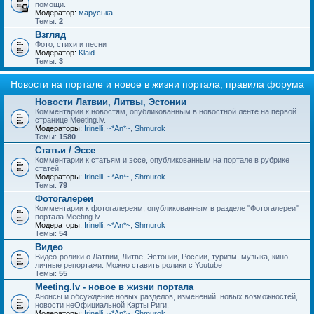
помощи.
Модератор:
маруська
Темы:
2
Взгляд
Фото, стихи и песни
Модератор:
Klaid
Темы:
3
Новости на портале и новое в жизни портала, правила форума
Новости Латвии, Литвы, Эстонии
Комментарии к новостям, опубликованным в новостной ленте на первой
странице Meeting.lv.
Модераторы:
Irinelli
,
~*An*~
,
Shmurok
Темы:
1580
Статьи / Эссе
Комментарии к статьям и эссе, опубликованным на портале в рубрике
статей.
Модераторы:
Irinelli
,
~*An*~
,
Shmurok
Темы:
79
Фотогалереи
Комментарии к фотогалереям, опубликованным в разделе "Фотогалереи"
портала Meeting.lv.
Модераторы:
Irinelli
,
~*An*~
,
Shmurok
Темы:
54
Видео
Видео-ролики о Латвии, Литве, Эстонии, России, туризм, музыка, кино,
личные репортажи. Можно ставить ролики с Youtube
Темы:
55
Meeting.lv - новое в жизни портала
Анонсы и обсуждение новых разделов, изменений, новых возможностей,
новости неОфициальной Карты Риги.
Модераторы:
Irinelli
,
~*An*~
,
Shmurok