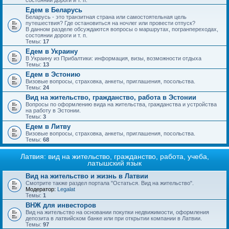
состоянии дороги и т. п.
Едем в Беларусь
Беларусь - это транзитная страна или самостоятельная цель
путешествия? Где остановиться на ночлег или провести отпуск?
В данном разделе обсуждаются вопросы о маршрутах, погранпереходах,
состоянии дороги и т. п.
Темы:
17
Едем в Украину
В Украину из Прибалтики: информация, визы, возможности отдыха
Темы:
13
Едем в Эстонию
Визовые вопросы, страховка, анкеты, приглашения, посольства.
Темы:
24
Вид на жительство, гражданство, работа в Эстонии
Вопросы по оформлению вида на жительства, гражданства и устройства
на работу в Эстонии.
Темы:
3
Едем в Литву
Визовые вопросы, страховка, анкеты, приглашения, посольства.
Темы:
68
Латвия: вид на жительство, гражданство, работа, учеба,
латышский язык
Вид на жительство и жизнь в Латвии
Смотрите также раздел портала "Остаться. Вид на жительство".
Модератор:
Legalat
Темы:
1
ВНЖ для инвесторов
Вид на жительство на основании покупки недвижимости, оформления
депозита в латвийском банке или при открытии компании в Латвии.
Темы:
97