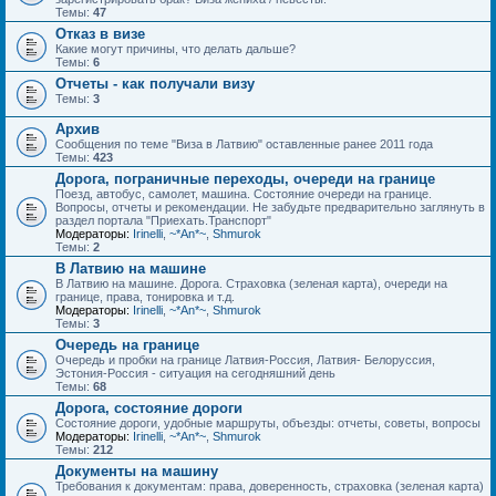
Темы:
47
Отказ в визе
Какие могут причины, что делать дальше?
Темы:
6
Отчеты - как получали визу
Темы:
3
Архив
Сообщения по теме "Виза в Латвию" оставленные ранее 2011 года
Темы:
423
Дорога, пограничные переходы, очереди на границе
Поезд, автобус, самолет, машина. Состояние очереди на границе.
Вопросы, отчеты и рекомендации. Не забудьте предварительно заглянуть в
раздел портала "Приехать.Транспорт"
Модераторы:
Irinelli
,
~*An*~
,
Shmurok
Темы:
2
В Латвию на машине
В Латвию на машине. Дорога. Страховка (зеленая карта), очереди на
границе, права, тонировка и т.д.
Модераторы:
Irinelli
,
~*An*~
,
Shmurok
Темы:
3
Очередь на границе
Очередь и пробки на границе Латвия-Россия, Латвия- Белоруссия,
Эстония-Россия - ситуация на сегодняшний день
Темы:
68
Дорога, состояние дороги
Состояние дороги, удобные маршруты, объезды: отчеты, советы, вопросы
Модераторы:
Irinelli
,
~*An*~
,
Shmurok
Темы:
212
Документы на машину
Требования к документам: права, доверенность, страховка (зеленая карта)