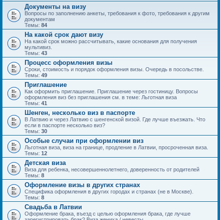
Документы на визу
Вопросы по заполнению анкеты, требования к фото, требования к другим
документам
Темы:
84
На какой срок дают визу
На какой срок можно рассчитывать, какие основания для получения
мультивиз.
Темы:
43
Процесс оформления визы
Сроки, стоимость и порядок оформления визы. Очередь в посольстве.
Темы:
49
Приглашение
Как оформить приглашение. Приглашение через гостиницу. Вопросы
оформления виз без приглашения см. в теме: Льготная виза
Темы:
41
Шенген, несколько виз в паспорте
В Латвию и через Латвию с шенгенской визой. Где лучше въезжать. Что
если в паспорте несколько виз?
Темы:
30
Особые случаи при оформлении виз
Льготная виза, виза на границе, продление в Латвии, просроченная виза.
Темы:
12
Детская виза
Виза для ребенка, несовершеннолетнего, доверенность от родителей
Темы:
8
Оформление визы в других странах
Специфика оформления в других городах и странах (не в Москве).
Темы:
8
Свадьба в Латвии
Оформление брака, въезд с целью оформления брака, где лучше
зарегистрировать брак? Виза жениха / невесты.