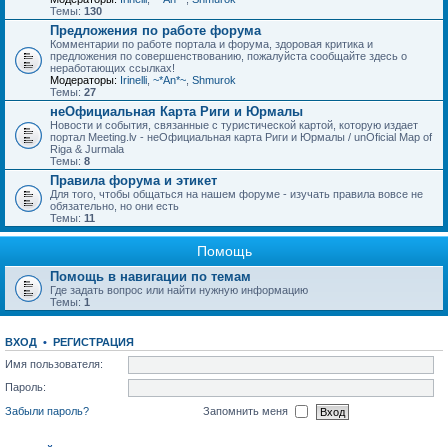
Темы:
130
Предложения по работе форума
Комментарии по работе портала и форума, здоровая критика и
предложения по совершенствованию, пожалуйста сообщайте здесь о
неработающих ссылках!
Модераторы:
Irinelli
,
~*An*~
,
Shmurok
Темы:
27
неОфициальная Карта Риги и Юрмалы
Новости и события, связанные с туристической картой, которую издает
портал Meeting.lv - неОфициальная карта Риги и Юрмалы / unOficial Map of
Riga & Jurmala
Темы:
8
Правила форума и этикет
Для того, чтобы общаться на нашем форуме - изучать правила вовсе не
обязательно, но они есть
Темы:
11
Помощь
Помощь в навигации по темам
Где задать вопрос или найти нужную информацию
Темы:
1
ВХОД
•
РЕГИСТРАЦИЯ
Имя пользователя:
Пароль:
Забыли пароль?
Запомнить меня