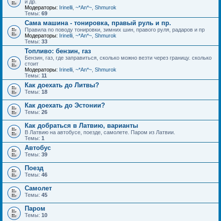
и др.
Модераторы:
Irinelli
,
~*An*~
,
Shmurok
Темы:
69
Сама машина - тонировка, правый руль и пр.
Правила по поводу тонировки, зимних шин, правого руля, радаров и пр
Модераторы:
Irinelli
,
~*An*~
,
Shmurok
Темы:
33
Топливо: бензин, газ
Бензин, газ, где заправиться, сколько можно везти через границу. сколько
стоит
Модераторы:
Irinelli
,
~*An*~
,
Shmurok
Темы:
11
Как доехать до Литвы?
Темы:
18
Как доехать до Эстонии?
Темы:
26
Как добраться в Латвию, варианты
В Латвию на автобусе, поезде, самолете. Паром из Латвии.
Темы:
1
Автобус
Темы:
39
Поезд
Темы:
46
Самолет
Темы:
45
Паром
Темы:
10