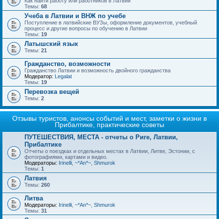
Как найти работу или работников в Латвии
Темы:
68
Учеба в Латвии и ВНЖ по учебе
Поступление в латвийские ВУЗы, оформление документов, учебный
процесс и другие вопросы по обучению в Латвии
Темы:
19
Латышский язык
Темы:
21
Гражданство, возможности
Гражданство Латвии и возможность двойного гражданства
Модератор:
Legalat
Темы:
19
Перевозка вещей
Темы:
2
Отзывы туристов, анонсы событий и мест, заметки о жизни в
Прибалтике, практические советы
ПУТЕШЕСТВИЯ, МЕСТА - отчеты о Риге, Латвии,
Прибалтике
Отчеты о поездках и отдельных местах в Латвии, Литве, Эстонии, с
фотографиями, картами и видео.
Модераторы:
Irinelli
,
~*An*~
,
Shmurok
Темы:
1
Латвия
Темы:
260
Литва
Модераторы:
Irinelli
,
~*An*~
,
Shmurok
Темы:
31