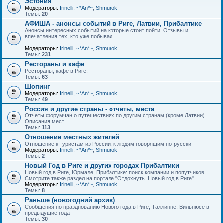
Эстония
Модераторы:
Irinelli
,
~*An*~
,
Shmurok
Темы:
20
АФИША - анонсы событий в Риге, Латвии, Прибалтике
Анонсы интересных событий на которые стоит пойти. Отзывы и
впечатления тех, кто уже побывал.
Модераторы:
Irinelli
,
~*An*~
,
Shmurok
Темы:
231
Рестораны и кафе
Рестораны, кафе в Риге.
Темы:
63
Шопинг
Модераторы:
Irinelli
,
~*An*~
,
Shmurok
Темы:
49
Россия и другие страны - отчеты, места
Отчеты форумчан о путешествиях по другим странам (кроме Латвии).
Описания мест.
Темы:
113
Отношение местных жителей
Отношение к туристам из России, к людям говорящим по-русски
Модераторы:
Irinelli
,
~*An*~
,
Shmurok
Темы:
2
Новый Год в Риге и других городах Прибалтики
Новый год в Риге, Юрмале, Прибалтике: поиск компании и попутчиков.
Смотрите также раздел на портале "Отдохнуть. Новый год в Риге".
Модераторы:
Irinelli
,
~*An*~
,
Shmurok
Темы:
8
Раньше (новогодний архив)
Сообщения по празднованию Нового года в Риге, Таллинне, Вильнюсе в
предыдущие года
Темы:
30