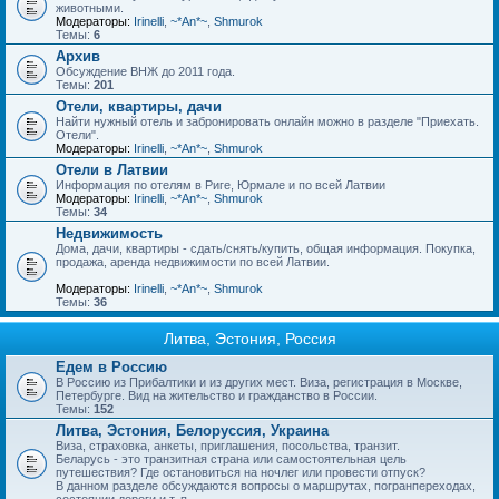
животными.
Модераторы:
Irinelli
,
~*An*~
,
Shmurok
Темы:
6
Архив
Обсуждение ВНЖ до 2011 года.
Темы:
201
Отели, квартиры, дачи
Найти нужный отель и забронировать онлайн можно в разделе "Приехать.
Отели".
Модераторы:
Irinelli
,
~*An*~
,
Shmurok
Отели в Латвии
Информация по отелям в Риге, Юрмале и по всей Латвии
Модераторы:
Irinelli
,
~*An*~
,
Shmurok
Темы:
34
Недвижимость
Дома, дачи, квартиры - сдать/снять/купить, общая информация. Покупка,
продажа, аренда недвижимости по всей Латвии.
Модераторы:
Irinelli
,
~*An*~
,
Shmurok
Темы:
36
Литва, Эстония, Россия
Едем в Россию
В Россию из Прибалтики и из других мест. Виза, регистрация в Москве,
Петербурге. Вид на жительство и гражданство в России.
Темы:
152
Литва, Эстония, Белоруссия, Украина
Виза, страховка, анкеты, приглашения, посольства, транзит.
Беларусь - это транзитная страна или самостоятельная цель
путешествия? Где остановиться на ночлег или провести отпуск?
В данном разделе обсуждаются вопросы о маршрутах, погранпереходах,