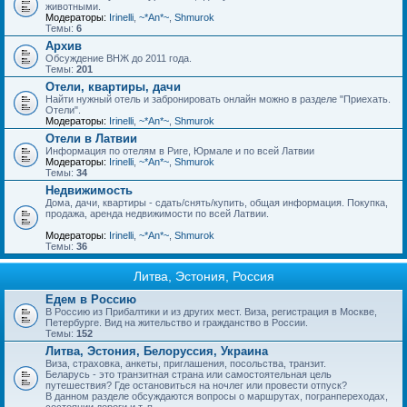
животными.
Модераторы:
Irinelli
,
~*An*~
,
Shmurok
Темы:
6
Архив
Обсуждение ВНЖ до 2011 года.
Темы:
201
Отели, квартиры, дачи
Найти нужный отель и забронировать онлайн можно в разделе "Приехать.
Отели".
Модераторы:
Irinelli
,
~*An*~
,
Shmurok
Отели в Латвии
Информация по отелям в Риге, Юрмале и по всей Латвии
Модераторы:
Irinelli
,
~*An*~
,
Shmurok
Темы:
34
Недвижимость
Дома, дачи, квартиры - сдать/снять/купить, общая информация. Покупка,
продажа, аренда недвижимости по всей Латвии.
Модераторы:
Irinelli
,
~*An*~
,
Shmurok
Темы:
36
Литва, Эстония, Россия
Едем в Россию
В Россию из Прибалтики и из других мест. Виза, регистрация в Москве,
Петербурге. Вид на жительство и гражданство в России.
Темы:
152
Литва, Эстония, Белоруссия, Украина
Виза, страховка, анкеты, приглашения, посольства, транзит.
Беларусь - это транзитная страна или самостоятельная цель
путешествия? Где остановиться на ночлег или провести отпуск?
В данном разделе обсуждаются вопросы о маршрутах, погранпереходах,