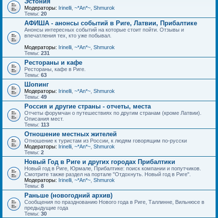
Эстония
Модераторы:
Irinelli
,
~*An*~
,
Shmurok
Темы:
20
АФИША - анонсы событий в Риге, Латвии, Прибалтике
Анонсы интересных событий на которые стоит пойти. Отзывы и
впечатления тех, кто уже побывал.
Модераторы:
Irinelli
,
~*An*~
,
Shmurok
Темы:
231
Рестораны и кафе
Рестораны, кафе в Риге.
Темы:
63
Шопинг
Модераторы:
Irinelli
,
~*An*~
,
Shmurok
Темы:
49
Россия и другие страны - отчеты, места
Отчеты форумчан о путешествиях по другим странам (кроме Латвии).
Описания мест.
Темы:
113
Отношение местных жителей
Отношение к туристам из России, к людям говорящим по-русски
Модераторы:
Irinelli
,
~*An*~
,
Shmurok
Темы:
2
Новый Год в Риге и других городах Прибалтики
Новый год в Риге, Юрмале, Прибалтике: поиск компании и попутчиков.
Смотрите также раздел на портале "Отдохнуть. Новый год в Риге".
Модераторы:
Irinelli
,
~*An*~
,
Shmurok
Темы:
8
Раньше (новогодний архив)
Сообщения по празднованию Нового года в Риге, Таллинне, Вильнюсе в
предыдущие года
Темы:
30