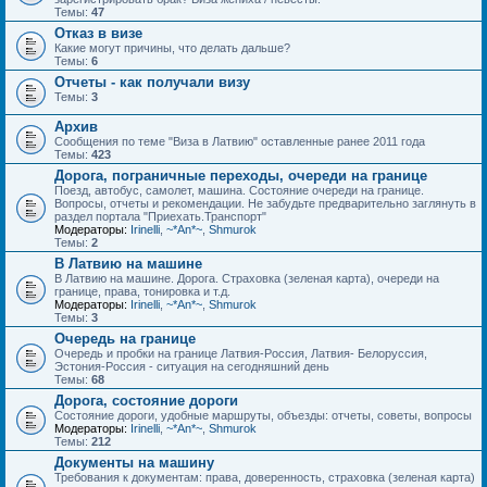
Темы:
47
Отказ в визе
Какие могут причины, что делать дальше?
Темы:
6
Отчеты - как получали визу
Темы:
3
Архив
Сообщения по теме "Виза в Латвию" оставленные ранее 2011 года
Темы:
423
Дорога, пограничные переходы, очереди на границе
Поезд, автобус, самолет, машина. Состояние очереди на границе.
Вопросы, отчеты и рекомендации. Не забудьте предварительно заглянуть в
раздел портала "Приехать.Транспорт"
Модераторы:
Irinelli
,
~*An*~
,
Shmurok
Темы:
2
В Латвию на машине
В Латвию на машине. Дорога. Страховка (зеленая карта), очереди на
границе, права, тонировка и т.д.
Модераторы:
Irinelli
,
~*An*~
,
Shmurok
Темы:
3
Очередь на границе
Очередь и пробки на границе Латвия-Россия, Латвия- Белоруссия,
Эстония-Россия - ситуация на сегодняшний день
Темы:
68
Дорога, состояние дороги
Состояние дороги, удобные маршруты, объезды: отчеты, советы, вопросы
Модераторы:
Irinelli
,
~*An*~
,
Shmurok
Темы:
212
Документы на машину
Требования к документам: права, доверенность, страховка (зеленая карта)