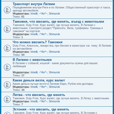
Транспорт внутри Латвии
Передвижение внутри Риги и по Латвии. Общественный транспорт и такси,
аренда автомобиля.
Модераторы:
Irinelli
,
~*An*~
,
Shmurok
Темы:
61
Таможня, что ввозить, где менять, въезд с животными
Таможня. Duty Free. Курс валют, где лучше менять. В Латвию с
животными. Смотрите раздел "Приехать. Виза, турфирмы. Граница и
таможня" на портале.
Модераторы:
Irinelli
,
~*An*~
,
Shmurok
Темы:
1
Что можно ввозить? Таможня
Duty Free, Алкоголь, лекарства, про бензин в канистрах см. тему: В Латвию
на автомобиле
Модераторы:
Irinelli
,
~*An*~
,
Shmurok
Темы:
54
В Латвию с животными
В Латвию с собакой, кошкой - какие документы нужны для ваших
любимцев
Модераторы:
Irinelli
,
~*An*~
,
Shmurok
Темы:
17
Какие деньги везти, курс валют
Какие деньги лучше везти в Латвию Евро, Рубли или доллары
Модераторы:
Irinelli
,
~*An*~
,
Shmurok
Темы:
34
Литва - что ввозить, где менять
Таможня. Duty Free. Курс валют, где лучше менять. В Литву с животными.
Модераторы:
Irinelli
,
~*An*~
,
Shmurok
Темы:
7
Эстония - что ввозить, где менять
Таможня. Duty Free. Курс валют, где лучше менять. В Эстонию с