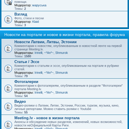
помощи.
Модератор:
маруська
Темы:
2
Взгляд
Фото, стихи и песни
Модератор:
Klaid
Темы:
3
Новости на портале и новое в жизни портала, правила форума
Новости Латвии, Литвы, Эстонии
Комментарии к новостям, опубликованным в новостной ленте на первой
странице Meeting.lv.
Модераторы:
Irinelli
,
~*An*~
,
Shmurok
Темы:
1580
Статьи / Эссе
Комментарии к статьям и эссе, опубликованным на портале в рубрике
статей.
Модераторы:
Irinelli
,
~*An*~
,
Shmurok
Темы:
79
Фотогалереи
Комментарии к фотогалереям, опубликованным в разделе "Фотогалереи"
портала Meeting.lv.
Модераторы:
Irinelli
,
~*An*~
,
Shmurok
Темы:
54
Видео
Видео-ролики о Латвии, Литве, Эстонии, России, туризм, музыка, кино,
личные репортажи. Можно ставить ролики с Youtube
Темы:
55
Meeting.lv - новое в жизни портала
Анонсы и обсуждение новых разделов, изменений, новых возможностей,
новости неОфициальной Карты Риги.
Модераторы:
Irinelli
,
~*An*~
,
Shmurok