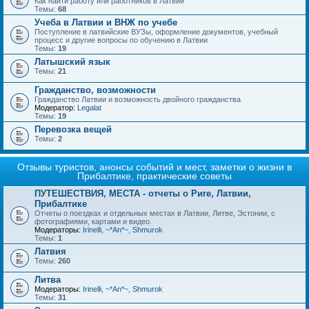
Как найти работу или работников в Латвии
Темы:
68
Учеба в Латвии и ВНЖ по учебе
Поступление в латвийские ВУЗы, оформление документов, учебный
процесс и другие вопросы по обучению в Латвии
Темы:
19
Латышский язык
Темы:
21
Гражданство, возможности
Гражданство Латвии и возможность двойного гражданства
Модератор:
Legalat
Темы:
19
Перевозка вещей
Темы:
2
Отзывы туристов, анонсы событий и мест, заметки о жизни в
Прибалтике, практические советы
ПУТЕШЕСТВИЯ, МЕСТА - отчеты о Риге, Латвии,
Прибалтике
Отчеты о поездках и отдельных местах в Латвии, Литве, Эстонии, с
фотографиями, картами и видео.
Модераторы:
Irinelli
,
~*An*~
,
Shmurok
Темы:
1
Латвия
Темы:
260
Литва
Модераторы:
Irinelli
,
~*An*~
,
Shmurok
Темы:
31