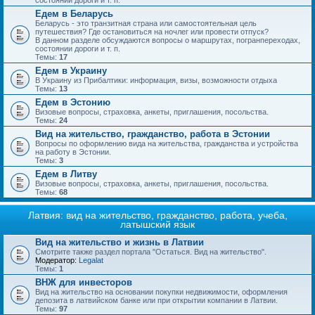
состоянии дороги и т. п.
Едем в Беларусь
Беларусь - это транзитная страна или самостоятельная цель
путешествия? Где остановиться на ночлег или провести отпуск?
В данном разделе обсуждаются вопросы о маршрутах, погранпереходах,
состоянии дороги и т. п.
Темы:
17
Едем в Украину
В Украину из Прибалтики: информация, визы, возможности отдыха
Темы:
13
Едем в Эстонию
Визовые вопросы, страховка, анкеты, приглашения, посольства.
Темы:
24
Вид на жительство, гражданство, работа в Эстонии
Вопросы по оформлению вида на жительства, гражданства и устройства
на работу в Эстонии.
Темы:
3
Едем в Литву
Визовые вопросы, страховка, анкеты, приглашения, посольства.
Темы:
68
Латвия: вид на жительство, гражданство, работа, учеба,
латышский язык
Вид на жительство и жизнь в Латвии
Смотрите также раздел портала "Остаться. Вид на жительство".
Модератор:
Legalat
Темы:
1
ВНЖ для инвесторов
Вид на жительство на основании покупки недвижимости, оформления
депозита в латвийском банке или при открытии компании в Латвии.
Темы:
97