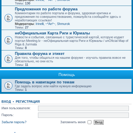
Темы:
130
Предложения по работе форума
Комментарии по работе портала и форума, здоровая критика и
предложения по совершенствованию, пожалуйста сообщайте здесь о
неработающих ссылках!
Модераторы:
Irinelli
,
~*An*~
,
Shmurok
Темы:
27
неОфициальная Карта Риги и Юрмалы
Новости и события, связанные с туристической картой, которую издает
портал Meeting.lv - неОфициальная карта Риги и Юрмалы / unOficial Map of
Riga & Jurmala
Темы:
8
Правила форума и этикет
Для того, чтобы общаться на нашем форуме - изучать правила вовсе не
обязательно, но они есть
Темы:
11
Помощь
Помощь в навигации по темам
Где задать вопрос или найти нужную информацию
Темы:
1
ВХОД
•
РЕГИСТРАЦИЯ
Имя пользователя:
Пароль:
Забыли пароль?
Запомнить меня