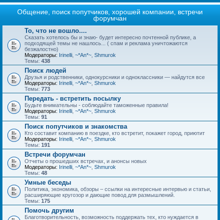
Общение, поиск попутчиков, хорошей компании, встречи
форумчан
То, что не вошло....
Сказать хотелось бы и знаю- будет интересно почтенной публике, а
подходящей темы не нашлось... ( спам и реклама уничтожаются
безжалостно)
Модераторы:
Irinelli
,
~*An*~
,
Shmurok
Темы:
438
Поиск людей
Друзья и родственники, однокурсники и одноклассники — найдутся все
Модераторы:
Irinelli
,
~*An*~
,
Shmurok
Темы:
773
Передать - встретить посылку
Будьте внимательны - соблюдайте таможенные правила!
Модераторы:
Irinelli
,
~*An*~
,
Shmurok
Темы:
91
Поиск попутчиков и знакомства
Кто составит компанию в поездке, кто встретит, покажет город, приютит
Модераторы:
Irinelli
,
~*An*~
,
Shmurok
Темы:
191
Встречи форумчан
Отчеты о прошедших встречах, и анонсы новых
Модераторы:
Irinelli
,
~*An*~
,
Shmurok
Темы:
48
Умные беседы
Политика, экономика, обзоры – ссылки на интересные интервью и статьи,
расширяющие кругозор и дающие повод для размышлений.
Темы:
175
Помочь другим
Благотворительность, возможность поддержать тех, кто нуждается в