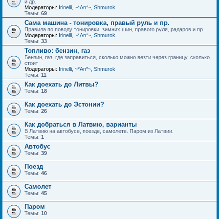
и др.
Модераторы:
Irinelli
,
~*An*~
,
Shmurok
Темы:
69
Сама машина - тонировка, правый руль и пр.
Правила по поводу тонировки, зимних шин, правого руля, радаров и пр
Модераторы:
Irinelli
,
~*An*~
,
Shmurok
Темы:
33
Топливо: бензин, газ
Бензин, газ, где заправиться, сколько можно везти через границу. сколько
стоит
Модераторы:
Irinelli
,
~*An*~
,
Shmurok
Темы:
11
Как доехать до Литвы?
Темы:
18
Как доехать до Эстонии?
Темы:
26
Как добраться в Латвию, варианты
В Латвию на автобусе, поезде, самолете. Паром из Латвии.
Темы:
1
Автобус
Темы:
39
Поезд
Темы:
46
Самолет
Темы:
45
Паром
Темы:
10