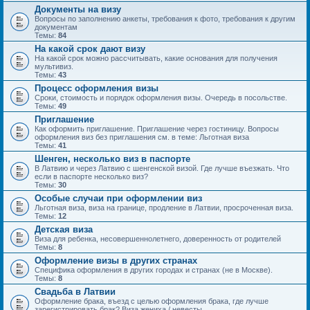
Документы на визу
Вопросы по заполнению анкеты, требования к фото, требования к другим
документам
Темы:
84
На какой срок дают визу
На какой срок можно рассчитывать, какие основания для получения
мультивиз.
Темы:
43
Процесс оформления визы
Сроки, стоимость и порядок оформления визы. Очередь в посольстве.
Темы:
49
Приглашение
Как оформить приглашение. Приглашение через гостиницу. Вопросы
оформления виз без приглашения см. в теме: Льготная виза
Темы:
41
Шенген, несколько виз в паспорте
В Латвию и через Латвию с шенгенской визой. Где лучше въезжать. Что
если в паспорте несколько виз?
Темы:
30
Особые случаи при оформлении виз
Льготная виза, виза на границе, продление в Латвии, просроченная виза.
Темы:
12
Детская виза
Виза для ребенка, несовершеннолетнего, доверенность от родителей
Темы:
8
Оформление визы в других странах
Специфика оформления в других городах и странах (не в Москве).
Темы:
8
Свадьба в Латвии
Оформление брака, въезд с целью оформления брака, где лучше
зарегистрировать брак? Виза жениха / невесты.