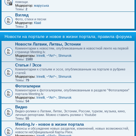
помощи.
Модератор:
маруська
Темы:
2
Взгляд
Фото, стихи и песни
Модератор:
Klaid
Темы:
3
Новости на портале и новое в жизни портала, правила форума
Новости Латвии, Литвы, Эстонии
Комментарии к новостям, опубликованным в новостной ленте на первой
странице Meeting.lv.
Модераторы:
Irinelli
,
~*An*~
,
Shmurok
Темы:
1580
Статьи / Эссе
Комментарии к статьям и эссе, опубликованным на портале в рубрике
статей.
Модераторы:
Irinelli
,
~*An*~
,
Shmurok
Темы:
79
Фотогалереи
Комментарии к фотогалереям, опубликованным в разделе "Фотогалереи"
портала Meeting.lv.
Модераторы:
Irinelli
,
~*An*~
,
Shmurok
Темы:
54
Видео
Видео-ролики о Латвии, Литве, Эстонии, России, туризм, музыка, кино,
личные репортажи. Можно ставить ролики с Youtube
Темы:
55
Meeting.lv - новое в жизни портала
Анонсы и обсуждение новых разделов, изменений, новых возможностей,
новости неОфициальной Карты Риги.
Модераторы:
Irinelli
,
~*An*~
,
Shmurok