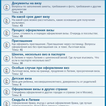
Документы на визу
Вопросы по заполнению анкеты, требования к фото, требования к другим
документам
Темы:
84
На какой срок дают визу
На какой срок можно рассчитывать, какие основания для получения
мультивиз.
Темы:
43
Процесс оформления визы
Сроки, стоимость и порядок оформления визы. Очередь в посольстве.
Темы:
49
Приглашение
Как оформить приглашение. Приглашение через гостиницу. Вопросы
оформления виз без приглашения см. в теме: Льготная виза
Темы:
41
Шенген, несколько виз в паспорте
В Латвию и через Латвию с шенгенской визой. Где лучше въезжать. Что
если в паспорте несколько виз?
Темы:
30
Особые случаи при оформлении виз
Льготная виза, виза на границе, продление в Латвии, просроченная виза.
Темы:
12
Детская виза
Виза для ребенка, несовершеннолетнего, доверенность от родителей
Темы:
8
Оформление визы в других странах
Специфика оформления в других городах и странах (не в Москве).
Темы:
8
Свадьба в Латвии
Оформление брака, въезд с целью оформления брака, где лучше
зарегистрировать брак? Виза жениха / невесты.