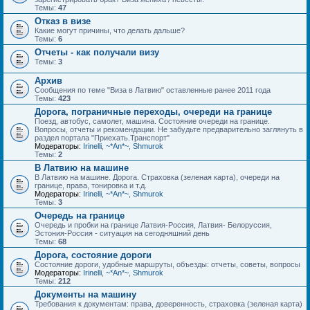
Темы:
47
Отказ в визе
Какие могут причины, что делать дальше?
Темы:
6
Отчеты - как получали визу
Темы:
3
Архив
Сообщения по теме "Виза в Латвию" оставленные ранее 2011 года
Темы:
423
Дорога, пограничные переходы, очереди на границе
Поезд, автобус, самолет, машина. Состояние очереди на границе.
Вопросы, отчеты и рекомендации. Не забудьте предварительно заглянуть в
раздел портала "Приехать.Транспорт"
Модераторы:
Irinelli
,
~*An*~
,
Shmurok
Темы:
2
В Латвию на машине
В Латвию на машине. Дорога. Страховка (зеленая карта), очереди на
границе, права, тонировка и т.д.
Модераторы:
Irinelli
,
~*An*~
,
Shmurok
Темы:
3
Очередь на границе
Очередь и пробки на границе Латвия-Россия, Латвия- Белоруссия,
Эстония-Россия - ситуация на сегодняшний день
Темы:
68
Дорога, состояние дороги
Состояние дороги, удобные маршруты, объезды: отчеты, советы, вопросы
Модераторы:
Irinelli
,
~*An*~
,
Shmurok
Темы:
212
Документы на машину
Требования к документам: права, доверенность, страховка (зеленая карта)