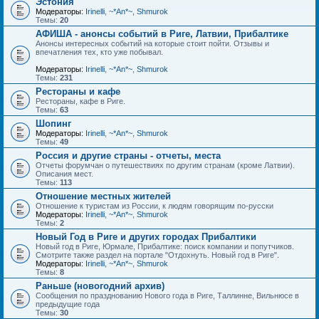
Эстония
Модераторы:
Irinelli
,
~*An*~
,
Shmurok
Темы:
20
АФИША - анонсы событий в Риге, Латвии, Прибалтике
Анонсы интересных событий на которые стоит пойти. Отзывы и
впечатления тех, кто уже побывал.
Модераторы:
Irinelli
,
~*An*~
,
Shmurok
Темы:
231
Рестораны и кафе
Рестораны, кафе в Риге.
Темы:
63
Шопинг
Модераторы:
Irinelli
,
~*An*~
,
Shmurok
Темы:
49
Россия и другие страны - отчеты, места
Отчеты форумчан о путешествиях по другим странам (кроме Латвии).
Описания мест.
Темы:
113
Отношение местных жителей
Отношение к туристам из России, к людям говорящим по-русски
Модераторы:
Irinelli
,
~*An*~
,
Shmurok
Темы:
2
Новый Год в Риге и других городах Прибалтики
Новый год в Риге, Юрмале, Прибалтике: поиск компании и попутчиков.
Смотрите также раздел на портале "Отдохнуть. Новый год в Риге".
Модераторы:
Irinelli
,
~*An*~
,
Shmurok
Темы:
8
Раньше (новогодний архив)
Сообщения по празднованию Нового года в Риге, Таллинне, Вильнюсе в
предыдущие года
Темы:
30