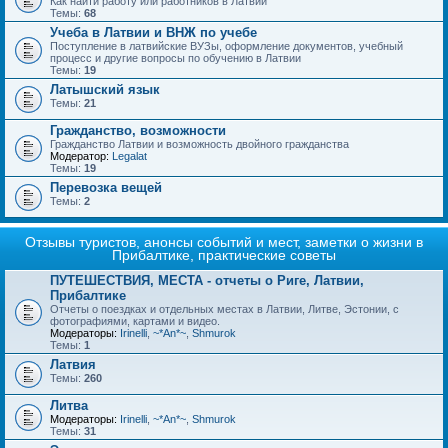
Как найти работу или работников в Латвии
Темы:
68
Учеба в Латвии и ВНЖ по учебе
Поступление в латвийские ВУЗы, оформление документов, учебный
процесс и другие вопросы по обучению в Латвии
Темы:
19
Латышский язык
Темы:
21
Гражданство, возможности
Гражданство Латвии и возможность двойного гражданства
Модератор:
Legalat
Темы:
19
Перевозка вещей
Темы:
2
Отзывы туристов, анонсы событий и мест, заметки о жизни в
Прибалтике, практические советы
ПУТЕШЕСТВИЯ, МЕСТА - отчеты о Риге, Латвии,
Прибалтике
Отчеты о поездках и отдельных местах в Латвии, Литве, Эстонии, с
фотографиями, картами и видео.
Модераторы:
Irinelli
,
~*An*~
,
Shmurok
Темы:
1
Латвия
Темы:
260
Литва
Модераторы:
Irinelli
,
~*An*~
,
Shmurok
Темы:
31