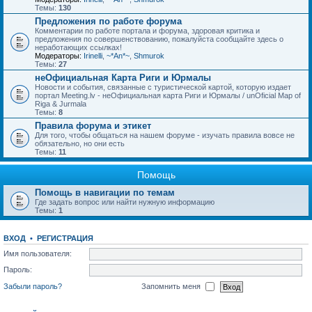
Темы:
130
Предложения по работе форума
Комментарии по работе портала и форума, здоровая критика и
предложения по совершенствованию, пожалуйста сообщайте здесь о
неработающих ссылках!
Модераторы:
Irinelli
,
~*An*~
,
Shmurok
Темы:
27
неОфициальная Карта Риги и Юрмалы
Новости и события, связанные с туристической картой, которую издает
портал Meeting.lv - неОфициальная карта Риги и Юрмалы / unOficial Map of
Riga & Jurmala
Темы:
8
Правила форума и этикет
Для того, чтобы общаться на нашем форуме - изучать правила вовсе не
обязательно, но они есть
Темы:
11
Помощь
Помощь в навигации по темам
Где задать вопрос или найти нужную информацию
Темы:
1
ВХОД
•
РЕГИСТРАЦИЯ
Имя пользователя:
Пароль:
Забыли пароль?
Запомнить меня