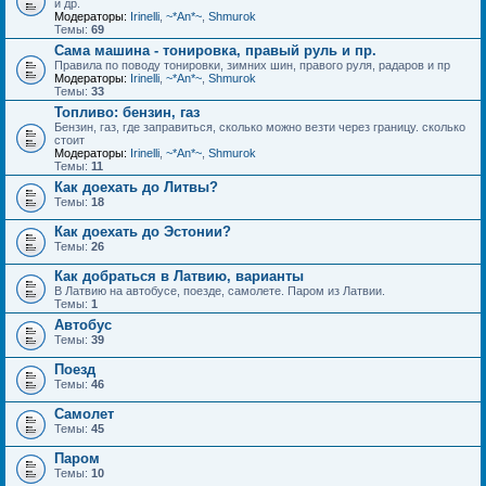
и др.
Модераторы:
Irinelli
,
~*An*~
,
Shmurok
Темы:
69
Сама машина - тонировка, правый руль и пр.
Правила по поводу тонировки, зимних шин, правого руля, радаров и пр
Модераторы:
Irinelli
,
~*An*~
,
Shmurok
Темы:
33
Топливо: бензин, газ
Бензин, газ, где заправиться, сколько можно везти через границу. сколько
стоит
Модераторы:
Irinelli
,
~*An*~
,
Shmurok
Темы:
11
Как доехать до Литвы?
Темы:
18
Как доехать до Эстонии?
Темы:
26
Как добраться в Латвию, варианты
В Латвию на автобусе, поезде, самолете. Паром из Латвии.
Темы:
1
Автобус
Темы:
39
Поезд
Темы:
46
Самолет
Темы:
45
Паром
Темы:
10