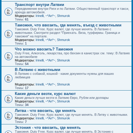
Транспорт внутри Латвии
Передвижение внутри Риги и по Латвии. Общественный транспорт и такси,
аренда автомобиля.
Модераторы:
Irinelli
,
~*An*~
,
Shmurok
Темы:
61
Таможня, что ввозить, где менять, въезд с животными
Таможня. Duty Free. Курс валют, где лучше менять. В Латвию с
животными. Смотрите раздел "Приехать. Виза, турфирмы. Граница и
таможня" на портале.
Модераторы:
Irinelli
,
~*An*~
,
Shmurok
Темы:
1
Что можно ввозить? Таможня
Duty Free, Алкоголь, лекарства, про бензин в канистрах см. тему: В Латвию
на автомобиле
Модераторы:
Irinelli
,
~*An*~
,
Shmurok
Темы:
54
В Латвию с животными
В Латвию с собакой, кошкой - какие документы нужны для ваших
любимцев
Модераторы:
Irinelli
,
~*An*~
,
Shmurok
Темы:
17
Какие деньги везти, курс валют
Какие деньги лучше везти в Латвию Евро, Рубли или доллары
Модераторы:
Irinelli
,
~*An*~
,
Shmurok
Темы:
34
Литва - что ввозить, где менять
Таможня. Duty Free. Курс валют, где лучше менять. В Литву с животными.
Модераторы:
Irinelli
,
~*An*~
,
Shmurok
Темы:
7
Эстония - что ввозить, где менять
Таможня. Duty Free. Курс валют, где лучше менять. В Эстонию с