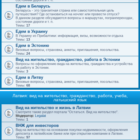
состоянии дороги и т. п.
Едем в Беларусь
Беларусь - это транзитная страна или самостоятельная цель
путешествия? Где остановиться на ночлег или провести отпуск?
В данном разделе обсуждаются вопросы о маршрутах, погранпереходах,
состоянии дороги и т. п.
Темы:
17
Едем в Украину
В Украину из Прибалтики: информация, визы, возможности отдыха
Темы:
13
Едем в Эстонию
Визовые вопросы, страховка, анкеты, приглашения, посольства.
Темы:
24
Вид на жительство, гражданство, работа в Эстонии
Вопросы по оформлению вида на жительства, гражданства и устройства
на работу в Эстонии.
Темы:
3
Едем в Литву
Визовые вопросы, страховка, анкеты, приглашения, посольства.
Темы:
68
Латвия: вид на жительство, гражданство, работа, учеба,
латышский язык
Вид на жительство и жизнь в Латвии
Смотрите также раздел портала "Остаться. Вид на жительство".
Модератор:
Legalat
Темы:
1
ВНЖ для инвесторов
Вид на жительство на основании покупки недвижимости, оформления
депозита в латвийском банке или при открытии компании в Латвии.
Темы:
97