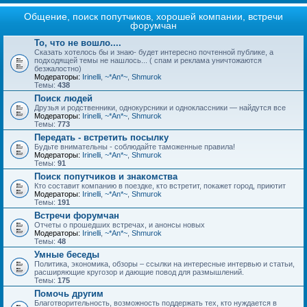
Общение, поиск попутчиков, хорошей компании, встречи
форумчан
То, что не вошло....
Сказать хотелось бы и знаю- будет интересно почтенной публике, а
подходящей темы не нашлось... ( спам и реклама уничтожаются
безжалостно)
Модераторы:
Irinelli
,
~*An*~
,
Shmurok
Темы:
438
Поиск людей
Друзья и родственники, однокурсники и одноклассники — найдутся все
Модераторы:
Irinelli
,
~*An*~
,
Shmurok
Темы:
773
Передать - встретить посылку
Будьте внимательны - соблюдайте таможенные правила!
Модераторы:
Irinelli
,
~*An*~
,
Shmurok
Темы:
91
Поиск попутчиков и знакомства
Кто составит компанию в поездке, кто встретит, покажет город, приютит
Модераторы:
Irinelli
,
~*An*~
,
Shmurok
Темы:
191
Встречи форумчан
Отчеты о прошедших встречах, и анонсы новых
Модераторы:
Irinelli
,
~*An*~
,
Shmurok
Темы:
48
Умные беседы
Политика, экономика, обзоры – ссылки на интересные интервью и статьи,
расширяющие кругозор и дающие повод для размышлений.
Темы:
175
Помочь другим
Благотворительность, возможность поддержать тех, кто нуждается в