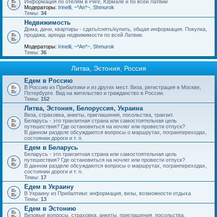
Информация по отелям в Риге, Юрмале и по всей Латвии
Модераторы:
Irinelli
,
~*An*~
,
Shmurok
Темы:
34
Недвижимость
Дома, дачи, квартиры - сдать/снять/купить, общая информация. Покупка,
продажа, аренда недвижимости по всей Латвии.
Модераторы:
Irinelli
,
~*An*~
,
Shmurok
Темы:
36
Литва, Эстония, Россия
Едем в Россию
В Россию из Прибалтики и из других мест. Виза, регистрация в Москве,
Петербурге. Вид на жительство и гражданство в России.
Темы:
152
Литва, Эстония, Белоруссия, Украина
Виза, страховка, анкеты, приглашения, посольства, транзит.
Беларусь - это транзитная страна или самостоятельная цель
путешествия? Где остановиться на ночлег или провести отпуск?
В данном разделе обсуждаются вопросы о маршрутах, погранпереходах,
состоянии дороги и т. п.
Едем в Беларусь
Беларусь - это транзитная страна или самостоятельная цель
путешествия? Где остановиться на ночлег или провести отпуск?
В данном разделе обсуждаются вопросы о маршрутах, погранпереходах,
состоянии дороги и т. п.
Темы:
17
Едем в Украину
В Украину из Прибалтики: информация, визы, возможности отдыха
Темы:
13
Едем в Эстонию
Визовые вопросы, страховка, анкеты, приглашения, посольства.