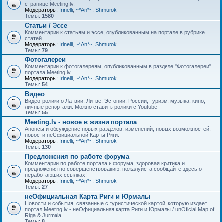
странице Meeting.lv.
Модераторы:
Irinelli
,
~*An*~
,
Shmurok
Темы:
1580
Статьи / Эссе
Комментарии к статьям и эссе, опубликованным на портале в рубрике
статей.
Модераторы:
Irinelli
,
~*An*~
,
Shmurok
Темы:
79
Фотогалереи
Комментарии к фотогалереям, опубликованным в разделе "Фотогалереи"
портала Meeting.lv.
Модераторы:
Irinelli
,
~*An*~
,
Shmurok
Темы:
54
Видео
Видео-ролики о Латвии, Литве, Эстонии, России, туризм, музыка, кино,
личные репортажи. Можно ставить ролики с Youtube
Темы:
55
Meeting.lv - новое в жизни портала
Анонсы и обсуждение новых разделов, изменений, новых возможностей,
новости неОфициальной Карты Риги.
Модераторы:
Irinelli
,
~*An*~
,
Shmurok
Темы:
130
Предложения по работе форума
Комментарии по работе портала и форума, здоровая критика и
предложения по совершенствованию, пожалуйста сообщайте здесь о
неработающих ссылках!
Модераторы:
Irinelli
,
~*An*~
,
Shmurok
Темы:
27
неОфициальная Карта Риги и Юрмалы
Новости и события, связанные с туристической картой, которую издает
портал Meeting.lv - неОфициальная карта Риги и Юрмалы / unOficial Map of
Riga & Jurmala
Темы:
8