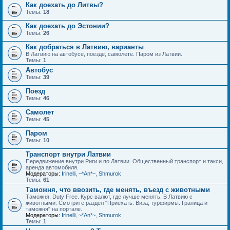
Как доехать до Литвы?
Темы:
18
Как доехать до Эстонии?
Темы:
26
Как добраться в Латвию, варианты
В Латвию на автобусе, поезде, самолете. Паром из Латвии.
Темы:
1
Автобус
Темы:
39
Поезд
Темы:
46
Самолет
Темы:
45
Паром
Темы:
10
Транспорт внутри Латвии
Передвижение внутри Риги и по Латвии. Общественный транспорт и такси,
аренда автомобиля.
Модераторы:
Irinelli
,
~*An*~
,
Shmurok
Темы:
61
Таможня, что ввозить, где менять, въезд с животными
Таможня. Duty Free. Курс валют, где лучше менять. В Латвию с
животными. Смотрите раздел "Приехать. Виза, турфирмы. Граница и
таможня" на портале.
Модераторы:
Irinelli
,
~*An*~
,
Shmurok
Темы:
1