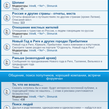
Шопинг
Модераторы:
Irinelli
,
~*An*~
,
Shmurok
Темы:
49
Россия и другие страны - отчеты, места
Отчеты форумчан о путешествиях по другим странам (кроме Латвии).
Описания мест.
Темы:
113
Отношение местных жителей
Отношение к туристам из России, к людям говорящим по-русски
Модераторы:
Irinelli
,
~*An*~
,
Shmurok
Темы:
2
Новый Год в Риге и других городах Прибалтики
Новый год в Риге, Юрмале, Прибалтике: поиск компании и попутчиков.
Смотрите также раздел на портале "Отдохнуть. Новый год в Риге".
Модераторы:
Irinelli
,
~*An*~
,
Shmurok
Темы:
8
Раньше (новогодний архив)
Сообщения по празднованию Нового года в Риге, Таллинне, Вильнюсе в
предыдущие года
Темы:
30
Общение, поиск попутчиков, хорошей компании, встречи
форумчан
То, что не вошло....
Сказать хотелось бы и знаю- будет интересно почтенной публике, а
подходящей темы не нашлось... ( спам и реклама уничтожаются
безжалостно)
Модераторы:
Irinelli
,
~*An*~
,
Shmurok
Темы:
438
Поиск людей
Друзья и родственники, однокурсники и одноклассники — найдутся все