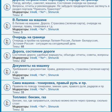
Поезд, автобус, самолет, машина. Состояние очереди на границе.
Вопросы, отчеты и рекомендации. Не забудьте предварительно заглянуть в
раздел портала "Приехать.Транспорт"
Модераторы:
Irinelli
,
~*An*~
,
Shmurok
Темы:
2
В Латвию на машине
В Латвию на машине. Дорога. Страховка (зеленая карта), очереди на
границе, права, тонировка и т.д.
Модераторы:
Irinelli
,
~*An*~
,
Shmurok
Темы:
3
Очередь на границе
Очередь и пробки на границе Латвия-Россия, Латвия- Белоруссия,
Эстония-Россия - ситуация на сегодняшний день
Темы:
68
Дорога, состояние дороги
Состояние дороги, удобные маршруты, объезды: отчеты, советы, вопросы
Модераторы:
Irinelli
,
~*An*~
,
Shmurok
Темы:
212
Документы на машину
Требования к документам: права, доверенность, страховка (зеленая карта)
и др.
Модераторы:
Irinelli
,
~*An*~
,
Shmurok
Темы:
69
Сама машина - тонировка, правый руль и пр.
Правила по поводу тонировки, зимних шин, правого руля, радаров и пр
Модераторы:
Irinelli
,
~*An*~
,
Shmurok
Темы:
33
Топливо: бензин, газ
Бензин, газ, где заправиться, сколько можно везти через границу. сколько
стоит
Модераторы:
Irinelli
,
~*An*~
,
Shmurok
Темы:
11