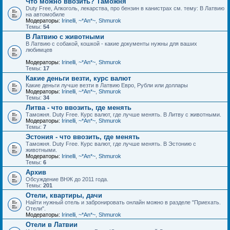
Что можно ввозить? Таможня
Duty Free, Алкоголь, лекарства, про бензин в канистрах см. тему: В Латвию
на автомобиле
Модераторы:
Irinelli
,
~*An*~
,
Shmurok
Темы:
54
В Латвию с животными
В Латвию с собакой, кошкой - какие документы нужны для ваших
любимцев
Модераторы:
Irinelli
,
~*An*~
,
Shmurok
Темы:
17
Какие деньги везти, курс валют
Какие деньги лучше везти в Латвию Евро, Рубли или доллары
Модераторы:
Irinelli
,
~*An*~
,
Shmurok
Темы:
34
Литва - что ввозить, где менять
Таможня. Duty Free. Курс валют, где лучше менять. В Литву с животными.
Модераторы:
Irinelli
,
~*An*~
,
Shmurok
Темы:
7
Эстония - что ввозить, где менять
Таможня. Duty Free. Курс валют, где лучше менять. В Эстонию с
животными.
Модераторы:
Irinelli
,
~*An*~
,
Shmurok
Темы:
6
Архив
Обсуждение ВНЖ до 2011 года.
Темы:
201
Отели, квартиры, дачи
Найти нужный отель и забронировать онлайн можно в разделе "Приехать.
Отели".
Модераторы:
Irinelli
,
~*An*~
,
Shmurok
Отели в Латвии