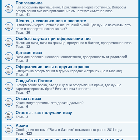
Приглашение
Как оформить приглашение. Приглашение через гостиницу. Вопросы
оформления виз без приглашения см. в теме: Льготная виза
Темы:
41
Шенген, несколько виз в паспорте
В Латвию и через Латвию с шенгенской визой. Где лучше въезжать. Что
если в паспорте несколько виз?
Темы:
30
Особые случаи при оформлении виз
Льготная виза, виза на границе, продление в Латвии, просроченная виза.
Темы:
12
Детская виза
Виза для ребенка, несовершеннолетнего, доверенность от родителей
Темы:
8
Оформление визы в других странах
Специфика оформления в других городах и странах (не в Москве).
Темы:
8
Свадьба в Латвии
Оформление брака, въезд с целью оформления брака, где лучше
зарегистрировать брак? Виза жениха / невесты.
Темы:
47
Отказ в визе
Какие могут причины, что делать дальше?
Темы:
6
Отчеты - как получали визу
Темы:
3
Архив
Сообщения по теме "Виза в Латвию" оставленные ранее 2011 года
Темы:
423
Дорога, пограничные переходы, очереди на границе