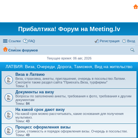
Прибалтика! Форум на Meeting.lv
Ссылки
FAQ
Регистрация
Вход
Список форумов
ои
Текущее время: 06 авг, 2026
ск
ЛАТВИЯ: Виза, Очереди, Дорога, Таможня, Вид на жительство
Виза в Латвию
Виза, страховка, анкеты, приглашение, очередь в посольство Латвии.
Смотрите также раздел сайта "Приехать.Виза, турфирмы"
Темы:
1
Документы на визу
Вопросы по заполнению анкеты, требования к фото, требования к другим
документам
Темы:
84
На какой срок дают визу
На какой срок можно рассчитывать, какие основания для получения
мультивиз.
Темы:
43
Процесс оформления визы
Сроки, стоимость и порядок оформления визы. Очередь в посольстве.
Темы:
49