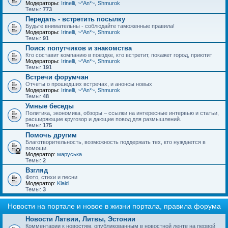
Модераторы:
Irinelli
,
~*An*~
,
Shmurok
Темы:
773
Передать - встретить посылку
Будьте внимательны - соблюдайте таможенные правила!
Модераторы:
Irinelli
,
~*An*~
,
Shmurok
Темы:
91
Поиск попутчиков и знакомства
Кто составит компанию в поездке, кто встретит, покажет город, приютит
Модераторы:
Irinelli
,
~*An*~
,
Shmurok
Темы:
191
Встречи форумчан
Отчеты о прошедших встречах, и анонсы новых
Модераторы:
Irinelli
,
~*An*~
,
Shmurok
Темы:
48
Умные беседы
Политика, экономика, обзоры – ссылки на интересные интервью и статьи,
расширяющие кругозор и дающие повод для размышлений.
Темы:
175
Помочь другим
Благотворительность, возможность поддержать тех, кто нуждается в
помощи.
Модератор:
маруська
Темы:
2
Взгляд
Фото, стихи и песни
Модератор:
Klaid
Темы:
3
Новости на портале и новое в жизни портала, правила форума
Новости Латвии, Литвы, Эстонии
Комментарии к новостям, опубликованным в новостной ленте на первой