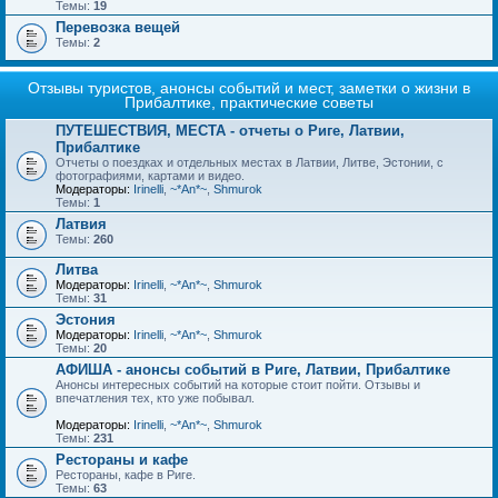
Темы:
19
Перевозка вещей
Темы:
2
Отзывы туристов, анонсы событий и мест, заметки о жизни в
Прибалтике, практические советы
ПУТЕШЕСТВИЯ, МЕСТА - отчеты о Риге, Латвии,
Прибалтике
Отчеты о поездках и отдельных местах в Латвии, Литве, Эстонии, с
фотографиями, картами и видео.
Модераторы:
Irinelli
,
~*An*~
,
Shmurok
Темы:
1
Латвия
Темы:
260
Литва
Модераторы:
Irinelli
,
~*An*~
,
Shmurok
Темы:
31
Эстония
Модераторы:
Irinelli
,
~*An*~
,
Shmurok
Темы:
20
АФИША - анонсы событий в Риге, Латвии, Прибалтике
Анонсы интересных событий на которые стоит пойти. Отзывы и
впечатления тех, кто уже побывал.
Модераторы:
Irinelli
,
~*An*~
,
Shmurok
Темы:
231
Рестораны и кафе
Рестораны, кафе в Риге.
Темы:
63