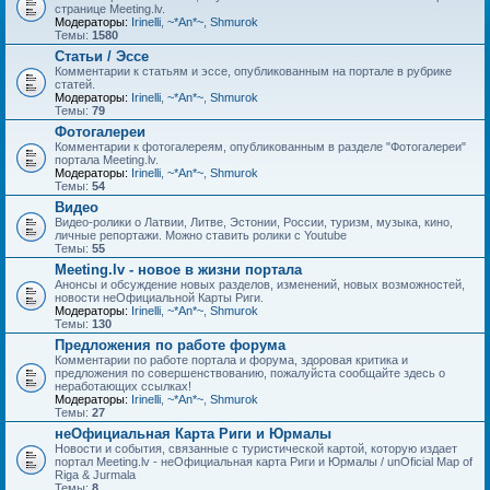
странице Meeting.lv.
Модераторы:
Irinelli
,
~*An*~
,
Shmurok
Темы:
1580
Статьи / Эссе
Комментарии к статьям и эссе, опубликованным на портале в рубрике
статей.
Модераторы:
Irinelli
,
~*An*~
,
Shmurok
Темы:
79
Фотогалереи
Комментарии к фотогалереям, опубликованным в разделе "Фотогалереи"
портала Meeting.lv.
Модераторы:
Irinelli
,
~*An*~
,
Shmurok
Темы:
54
Видео
Видео-ролики о Латвии, Литве, Эстонии, России, туризм, музыка, кино,
личные репортажи. Можно ставить ролики с Youtube
Темы:
55
Meeting.lv - новое в жизни портала
Анонсы и обсуждение новых разделов, изменений, новых возможностей,
новости неОфициальной Карты Риги.
Модераторы:
Irinelli
,
~*An*~
,
Shmurok
Темы:
130
Предложения по работе форума
Комментарии по работе портала и форума, здоровая критика и
предложения по совершенствованию, пожалуйста сообщайте здесь о
неработающих ссылках!
Модераторы:
Irinelli
,
~*An*~
,
Shmurok
Темы:
27
неОфициальная Карта Риги и Юрмалы
Новости и события, связанные с туристической картой, которую издает
портал Meeting.lv - неОфициальная карта Риги и Юрмалы / unOficial Map of
Riga & Jurmala
Темы:
8