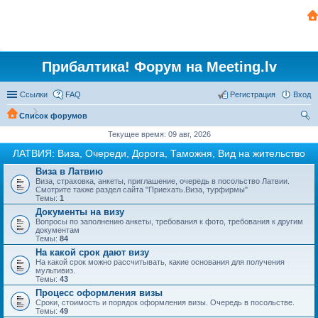
Прибалтика! Форум на Meeting.lv
Ссылки
FAQ
Регистрация
Вход
Список форумов
ои
Текущее время: 09 авг, 2026
ск
ЛАТВИЯ: Виза, Очереди, Дорога, Таможня, Вид на жительство
Виза в Латвию
Виза, страховка, анкеты, приглашение, очередь в посольство Латвии.
Смотрите также раздел сайта "Приехать.Виза, турфирмы"
Темы:
1
Документы на визу
Вопросы по заполнению анкеты, требования к фото, требования к другим
документам
Темы:
84
На какой срок дают визу
На какой срок можно рассчитывать, какие основания для получения
мультивиз.
Темы:
43
Процесс оформления визы
Сроки, стоимость и порядок оформления визы. Очередь в посольстве.
Темы:
49