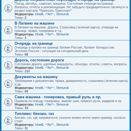
Поезд, автобус, самолет, машина. Состояние очереди на границе.
Вопросы, отчеты и рекомендации. Не забудьте предварительно заглянуть в
раздел портала "Приехать.Транспорт"
Модераторы:
Irinelli
,
~*An*~
,
Shmurok
Темы:
2
В Латвию на машине
В Латвию на машине. Дорога. Страховка (зеленая карта), очереди на
границе, права, тонировка и т.д.
Модераторы:
Irinelli
,
~*An*~
,
Shmurok
Темы:
3
Очередь на границе
Очередь и пробки на границе Латвия-Россия, Латвия- Белоруссия,
Эстония-Россия - ситуация на сегодняшний день
Темы:
68
Дорога, состояние дороги
Состояние дороги, удобные маршруты, объезды: отчеты, советы, вопросы
Модераторы:
Irinelli
,
~*An*~
,
Shmurok
Темы:
212
Документы на машину
Требования к документам: права, доверенность, страховка (зеленая карта)
и др.
Модераторы:
Irinelli
,
~*An*~
,
Shmurok
Темы:
69
Сама машина - тонировка, правый руль и пр.
Правила по поводу тонировки, зимних шин, правого руля, радаров и пр
Модераторы:
Irinelli
,
~*An*~
,
Shmurok
Темы:
33
Топливо: бензин, газ
Бензин, газ, где заправиться, сколько можно везти через границу. сколько
стоит
Модераторы:
Irinelli
,
~*An*~
,
Shmurok
Темы:
11