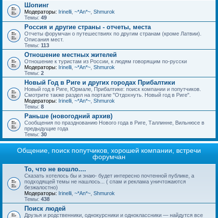
Шопинг
Модераторы:
Irinelli
,
~*An*~
,
Shmurok
Темы:
49
Россия и другие страны - отчеты, места
Отчеты форумчан о путешествиях по другим странам (кроме Латвии).
Описания мест.
Темы:
113
Отношение местных жителей
Отношение к туристам из России, к людям говорящим по-русски
Модераторы:
Irinelli
,
~*An*~
,
Shmurok
Темы:
2
Новый Год в Риге и других городах Прибалтики
Новый год в Риге, Юрмале, Прибалтике: поиск компании и попутчиков.
Смотрите также раздел на портале "Отдохнуть. Новый год в Риге".
Модераторы:
Irinelli
,
~*An*~
,
Shmurok
Темы:
8
Раньше (новогодний архив)
Сообщения по празднованию Нового года в Риге, Таллинне, Вильнюсе в
предыдущие года
Темы:
30
Общение, поиск попутчиков, хорошей компании, встречи
форумчан
То, что не вошло....
Сказать хотелось бы и знаю- будет интересно почтенной публике, а
подходящей темы не нашлось... ( спам и реклама уничтожаются
безжалостно)
Модераторы:
Irinelli
,
~*An*~
,
Shmurok
Темы:
438
Поиск людей
Друзья и родственники, однокурсники и одноклассники — найдутся все