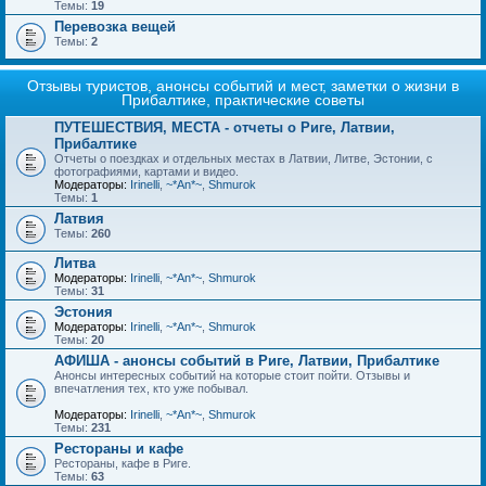
Темы:
19
Перевозка вещей
Темы:
2
Отзывы туристов, анонсы событий и мест, заметки о жизни в
Прибалтике, практические советы
ПУТЕШЕСТВИЯ, МЕСТА - отчеты о Риге, Латвии,
Прибалтике
Отчеты о поездках и отдельных местах в Латвии, Литве, Эстонии, с
фотографиями, картами и видео.
Модераторы:
Irinelli
,
~*An*~
,
Shmurok
Темы:
1
Латвия
Темы:
260
Литва
Модераторы:
Irinelli
,
~*An*~
,
Shmurok
Темы:
31
Эстония
Модераторы:
Irinelli
,
~*An*~
,
Shmurok
Темы:
20
АФИША - анонсы событий в Риге, Латвии, Прибалтике
Анонсы интересных событий на которые стоит пойти. Отзывы и
впечатления тех, кто уже побывал.
Модераторы:
Irinelli
,
~*An*~
,
Shmurok
Темы:
231
Рестораны и кафе
Рестораны, кафе в Риге.
Темы:
63