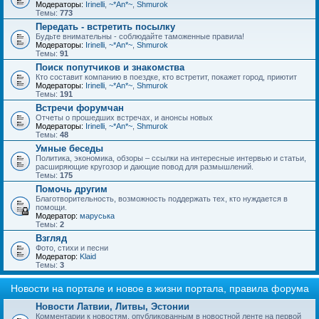
Модераторы:
Irinelli
,
~*An*~
,
Shmurok
Темы:
773
Передать - встретить посылку
Будьте внимательны - соблюдайте таможенные правила!
Модераторы:
Irinelli
,
~*An*~
,
Shmurok
Темы:
91
Поиск попутчиков и знакомства
Кто составит компанию в поездке, кто встретит, покажет город, приютит
Модераторы:
Irinelli
,
~*An*~
,
Shmurok
Темы:
191
Встречи форумчан
Отчеты о прошедших встречах, и анонсы новых
Модераторы:
Irinelli
,
~*An*~
,
Shmurok
Темы:
48
Умные беседы
Политика, экономика, обзоры – ссылки на интересные интервью и статьи,
расширяющие кругозор и дающие повод для размышлений.
Темы:
175
Помочь другим
Благотворительность, возможность поддержать тех, кто нуждается в
помощи.
Модератор:
маруська
Темы:
2
Взгляд
Фото, стихи и песни
Модератор:
Klaid
Темы:
3
Новости на портале и новое в жизни портала, правила форума
Новости Латвии, Литвы, Эстонии
Комментарии к новостям, опубликованным в новостной ленте на первой