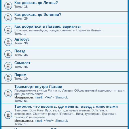
Как доехать до Литвы?
Темы:
18
Как доехать до Эстонии?
Темы:
26
Как добраться в Латвию, варианты
В Латвию на автобусе, поезде, самолете. Паром из Латвии.
Темы:
1
Автобус
Темы:
39
Поезд
Темы:
46
Самолет
Темы:
45
Паром
Темы:
10
Транспорт внутри Латвии
Передвижение внутри Риги и по Латвии. Общественный транспорт и такси,
аренда автомобиля.
Модераторы:
Irinelli
,
~*An*~
,
Shmurok
Темы:
61
Таможня, что ввозить, где менять, въезд с животными
Таможня. Duty Free. Курс валют, где лучше менять. В Латвию с
животными. Смотрите раздел "Приехать. Виза, турфирмы. Граница и
таможня" на портале.
Модераторы:
Irinelli
,
~*An*~
,
Shmurok
Темы:
1