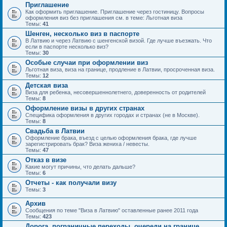
Приглашение
Как оформить приглашение. Приглашение через гостиницу. Вопросы
оформления виз без приглашения см. в теме: Льготная виза
Темы:
41
Шенген, несколько виз в паспорте
В Латвию и через Латвию с шенгенской визой. Где лучше въезжать. Что
если в паспорте несколько виз?
Темы:
30
Особые случаи при оформлении виз
Льготная виза, виза на границе, продление в Латвии, просроченная виза.
Темы:
12
Детская виза
Виза для ребенка, несовершеннолетнего, доверенность от родителей
Темы:
8
Оформление визы в других странах
Специфика оформления в других городах и странах (не в Москве).
Темы:
8
Свадьба в Латвии
Оформление брака, въезд с целью оформления брака, где лучше
зарегистрировать брак? Виза жениха / невесты.
Темы:
47
Отказ в визе
Какие могут причины, что делать дальше?
Темы:
6
Отчеты - как получали визу
Темы:
3
Архив
Сообщения по теме "Виза в Латвию" оставленные ранее 2011 года
Темы:
423
Дорога, пограничные переходы, очереди на границе