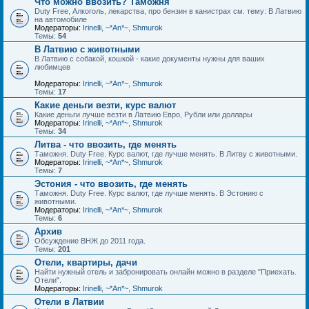
Что можно ввозить? Таможня
Duty Free, Алкоголь, лекарства, про бензин в канистрах см. тему: В Латвию
на автомобиле
Модераторы:
Irinelli
,
~*An*~
,
Shmurok
Темы:
54
В Латвию с животными
В Латвию с собакой, кошкой - какие документы нужны для ваших
любимцев
Модераторы:
Irinelli
,
~*An*~
,
Shmurok
Темы:
17
Какие деньги везти, курс валют
Какие деньги лучше везти в Латвию Евро, Рубли или доллары
Модераторы:
Irinelli
,
~*An*~
,
Shmurok
Темы:
34
Литва - что ввозить, где менять
Таможня. Duty Free. Курс валют, где лучше менять. В Литву с животными.
Модераторы:
Irinelli
,
~*An*~
,
Shmurok
Темы:
7
Эстония - что ввозить, где менять
Таможня. Duty Free. Курс валют, где лучше менять. В Эстонию с
животными.
Модераторы:
Irinelli
,
~*An*~
,
Shmurok
Темы:
6
Архив
Обсуждение ВНЖ до 2011 года.
Темы:
201
Отели, квартиры, дачи
Найти нужный отель и забронировать онлайн можно в разделе "Приехать.
Отели".
Модераторы:
Irinelli
,
~*An*~
,
Shmurok
Отели в Латвии