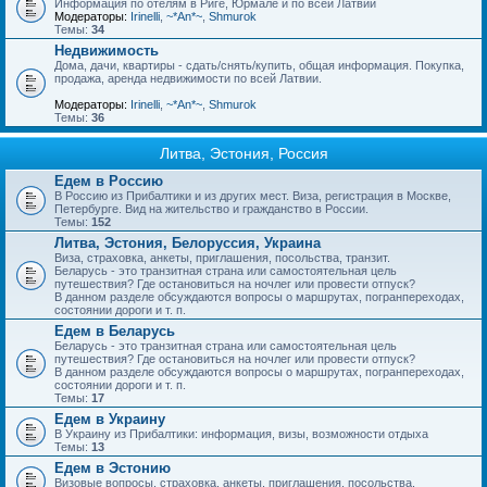
Информация по отелям в Риге, Юрмале и по всей Латвии
Модераторы:
Irinelli
,
~*An*~
,
Shmurok
Темы:
34
Недвижимость
Дома, дачи, квартиры - сдать/снять/купить, общая информация. Покупка,
продажа, аренда недвижимости по всей Латвии.
Модераторы:
Irinelli
,
~*An*~
,
Shmurok
Темы:
36
Литва, Эстония, Россия
Едем в Россию
В Россию из Прибалтики и из других мест. Виза, регистрация в Москве,
Петербурге. Вид на жительство и гражданство в России.
Темы:
152
Литва, Эстония, Белоруссия, Украина
Виза, страховка, анкеты, приглашения, посольства, транзит.
Беларусь - это транзитная страна или самостоятельная цель
путешествия? Где остановиться на ночлег или провести отпуск?
В данном разделе обсуждаются вопросы о маршрутах, погранпереходах,
состоянии дороги и т. п.
Едем в Беларусь
Беларусь - это транзитная страна или самостоятельная цель
путешествия? Где остановиться на ночлег или провести отпуск?
В данном разделе обсуждаются вопросы о маршрутах, погранпереходах,
состоянии дороги и т. п.
Темы:
17
Едем в Украину
В Украину из Прибалтики: информация, визы, возможности отдыха
Темы:
13
Едем в Эстонию
Визовые вопросы, страховка, анкеты, приглашения, посольства.