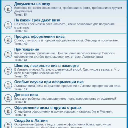
Документы на визу
Вопросы по заполнению анкеты, требования к фото, требования к другим
документам
Темы:
84
На какой срок дают визу
На какой срок можно рассчитывать, какие основания для получения
мультивиз.
Темы:
43
Процесс оформления визы
Сроки, стоимость и порядок оформления визы. Очередь в посольстве.
Темы:
49
Приглашение
Как оформить приглашение. Приглашение через гостиницу. Вопросы
оформления виз без приглашения см. в теме: Льготная виза
Темы:
41
Шенген, несколько виз в паспорте
В Латвию и через Латвию с шенгенской визой. Где лучше въезжать. Что
если в паспорте несколько виз?
Темы:
30
Особые случаи при оформлении виз
Льготная виза, виза на границе, продление в Латвии, просроченная виза.
Темы:
12
Детская виза
Виза для ребенка, несовершеннолетнего, доверенность от родителей
Темы:
8
Оформление визы в других странах
Специфика оформления в других городах и странах (не в Москве).
Темы:
8
Свадьба в Латвии
Оформление брака, въезд с целью оформления брака, где лучше
зарегистрировать брак? Виза жениха / невесты.