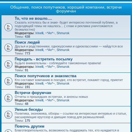
Общение, поиск попутчиков, хорошей компании, встречи
форумчан
То, что не вошло....
Сказать хотелось бы и знаю- будет интересно почтенной публике, а
подходящей темы не нашлось... ( спам и реклама уничтожаются
безжалостно)
Модераторы:
Irinelli
,
~*An*~
,
Shmurok
Темы:
438
Поиск людей
Друзья и родственники, однокурсники и одноклассники — найдутся все
Модераторы:
Irinelli
,
~*An*~
,
Shmurok
Темы:
773
Передать - встретить посылку
Будьте внимательны - соблюдайте таможенные правила!
Модераторы:
Irinelli
,
~*An*~
,
Shmurok
Темы:
91
Поиск попутчиков и знакомства
Кто составит компанию в поездке, кто встретит, покажет город, приютит
Модераторы:
Irinelli
,
~*An*~
,
Shmurok
Темы:
191
Встречи форумчан
Отчеты о прошедших встречах, и анонсы новых
Модераторы:
Irinelli
,
~*An*~
,
Shmurok
Темы:
48
Умные беседы
Политика, экономика, обзоры – ссылки на интересные интервью и статьи,
расширяющие кругозор и дающие повод для размышлений.
Темы:
175
Помочь другим
Благотворительность, возможность поддержать тех, кто нуждается в