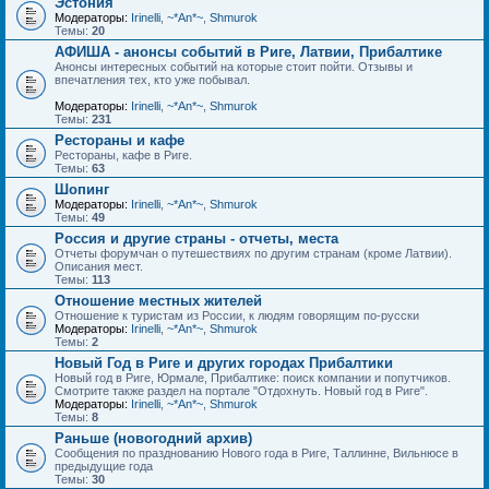
Эстония
Модераторы:
Irinelli
,
~*An*~
,
Shmurok
Темы:
20
АФИША - анонсы событий в Риге, Латвии, Прибалтике
Анонсы интересных событий на которые стоит пойти. Отзывы и
впечатления тех, кто уже побывал.
Модераторы:
Irinelli
,
~*An*~
,
Shmurok
Темы:
231
Рестораны и кафе
Рестораны, кафе в Риге.
Темы:
63
Шопинг
Модераторы:
Irinelli
,
~*An*~
,
Shmurok
Темы:
49
Россия и другие страны - отчеты, места
Отчеты форумчан о путешествиях по другим странам (кроме Латвии).
Описания мест.
Темы:
113
Отношение местных жителей
Отношение к туристам из России, к людям говорящим по-русски
Модераторы:
Irinelli
,
~*An*~
,
Shmurok
Темы:
2
Новый Год в Риге и других городах Прибалтики
Новый год в Риге, Юрмале, Прибалтике: поиск компании и попутчиков.
Смотрите также раздел на портале "Отдохнуть. Новый год в Риге".
Модераторы:
Irinelli
,
~*An*~
,
Shmurok
Темы:
8
Раньше (новогодний архив)
Сообщения по празднованию Нового года в Риге, Таллинне, Вильнюсе в
предыдущие года
Темы:
30