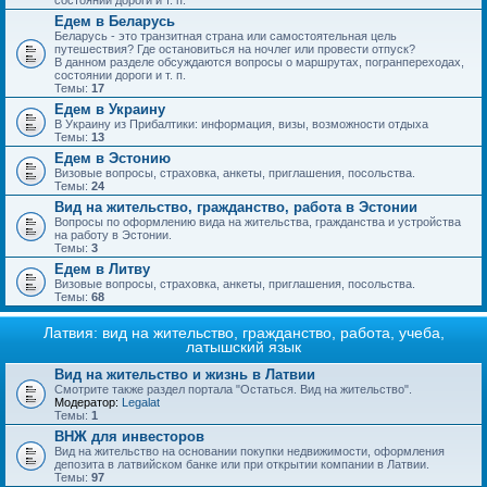
состоянии дороги и т. п.
Едем в Беларусь
Беларусь - это транзитная страна или самостоятельная цель
путешествия? Где остановиться на ночлег или провести отпуск?
В данном разделе обсуждаются вопросы о маршрутах, погранпереходах,
состоянии дороги и т. п.
Темы:
17
Едем в Украину
В Украину из Прибалтики: информация, визы, возможности отдыха
Темы:
13
Едем в Эстонию
Визовые вопросы, страховка, анкеты, приглашения, посольства.
Темы:
24
Вид на жительство, гражданство, работа в Эстонии
Вопросы по оформлению вида на жительства, гражданства и устройства
на работу в Эстонии.
Темы:
3
Едем в Литву
Визовые вопросы, страховка, анкеты, приглашения, посольства.
Темы:
68
Латвия: вид на жительство, гражданство, работа, учеба,
латышский язык
Вид на жительство и жизнь в Латвии
Смотрите также раздел портала "Остаться. Вид на жительство".
Модератор:
Legalat
Темы:
1
ВНЖ для инвесторов
Вид на жительство на основании покупки недвижимости, оформления
депозита в латвийском банке или при открытии компании в Латвии.
Темы:
97