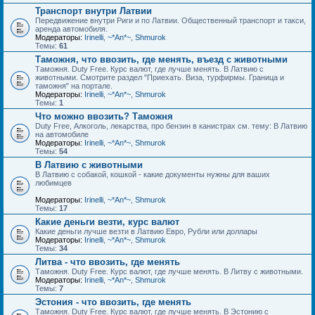
Транспорт внутри Латвии
Передвижение внутри Риги и по Латвии. Общественный транспорт и такси,
аренда автомобиля.
Модераторы:
Irinelli
,
~*An*~
,
Shmurok
Темы:
61
Таможня, что ввозить, где менять, въезд с животными
Таможня. Duty Free. Курс валют, где лучше менять. В Латвию с
животными. Смотрите раздел "Приехать. Виза, турфирмы. Граница и
таможня" на портале.
Модераторы:
Irinelli
,
~*An*~
,
Shmurok
Темы:
1
Что можно ввозить? Таможня
Duty Free, Алкоголь, лекарства, про бензин в канистрах см. тему: В Латвию
на автомобиле
Модераторы:
Irinelli
,
~*An*~
,
Shmurok
Темы:
54
В Латвию с животными
В Латвию с собакой, кошкой - какие документы нужны для ваших
любимцев
Модераторы:
Irinelli
,
~*An*~
,
Shmurok
Темы:
17
Какие деньги везти, курс валют
Какие деньги лучше везти в Латвию Евро, Рубли или доллары
Модераторы:
Irinelli
,
~*An*~
,
Shmurok
Темы:
34
Литва - что ввозить, где менять
Таможня. Duty Free. Курс валют, где лучше менять. В Литву с животными.
Модераторы:
Irinelli
,
~*An*~
,
Shmurok
Темы:
7
Эстония - что ввозить, где менять
Таможня. Duty Free. Курс валют, где лучше менять. В Эстонию с