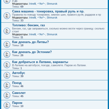
и др.
Модераторы:
Irinelli
,
~*An*~
,
Shmurok
Темы:
69
Сама машина - тонировка, правый руль и пр.
Правила по поводу тонировки, зимних шин, правого руля, радаров и пр
Модераторы:
Irinelli
,
~*An*~
,
Shmurok
Темы:
33
Топливо: бензин, газ
Бензин, газ, где заправиться, сколько можно везти через границу. сколько
стоит
Модераторы:
Irinelli
,
~*An*~
,
Shmurok
Темы:
11
Как доехать до Литвы?
Темы:
18
Как доехать до Эстонии?
Темы:
26
Как добраться в Латвию, варианты
В Латвию на автобусе, поезде, самолете. Паром из Латвии.
Темы:
1
Автобус
Темы:
39
Поезд
Темы:
46
Самолет
Темы:
45
Паром
Темы:
10