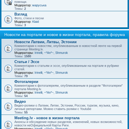
помощи.
Модератор:
маруська
Темы:
2
Взгляд
Фото, стихи и песни
Модератор:
Klaid
Темы:
3
Новости на портале и новое в жизни портала, правила форума
Новости Латвии, Литвы, Эстонии
Комментарии к новостям, опубликованным в новостной ленте на первой
странице Meeting.lv.
Модераторы:
Irinelli
,
~*An*~
,
Shmurok
Темы:
1580
Статьи / Эссе
Комментарии к статьям и эссе, опубликованным на портале в рубрике
статей.
Модераторы:
Irinelli
,
~*An*~
,
Shmurok
Темы:
79
Фотогалереи
Комментарии к фотогалереям, опубликованным в разделе "Фотогалереи"
портала Meeting.lv.
Модераторы:
Irinelli
,
~*An*~
,
Shmurok
Темы:
54
Видео
Видео-ролики о Латвии, Литве, Эстонии, России, туризм, музыка, кино,
личные репортажи. Можно ставить ролики с Youtube
Темы:
55
Meeting.lv - новое в жизни портала
Анонсы и обсуждение новых разделов, изменений, новых возможностей,
новости неОфициальной Карты Риги.
Модераторы:
Irinelli
,
~*An*~
,
Shmurok