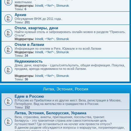
животными.
Модераторы:
Irinelli
,
~*An*~
,
Shmurok
Темы:
6
Архив
Обсуждение ВНЖ до 2011 года.
Темы:
201
Отели, квартиры, дачи
Найти нужный отель и забронировать онлайн можно в разделе "Приехать.
Отели".
Модераторы:
Irinelli
,
~*An*~
,
Shmurok
Отели в Латвии
Информация по отелям в Риге, Юрмале и по всей Латвии
Модераторы:
Irinelli
,
~*An*~
,
Shmurok
Темы:
34
Недвижимость
Дома, дачи, квартиры - сдать/снять/купить, общая информация. Покупка,
продажа, аренда недвижимости по всей Латвии.
Модераторы:
Irinelli
,
~*An*~
,
Shmurok
Темы:
36
Литва, Эстония, Россия
Едем в Россию
В Россию из Прибалтики и из других мест. Виза, регистрация в Москве,
Петербурге. Вид на жительство и гражданство в России.
Темы:
152
Литва, Эстония, Белоруссия, Украина
Виза, страховка, анкеты, приглашения, посольства, транзит.
Беларусь - это транзитная страна или самостоятельная цель
путешествия? Где остановиться на ночлег или провести отпуск?
В данном разделе обсуждаются вопросы о маршрутах, погранпереходах,