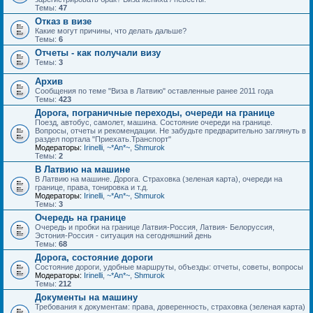
Темы:
47
Отказ в визе
Какие могут причины, что делать дальше?
Темы:
6
Отчеты - как получали визу
Темы:
3
Архив
Сообщения по теме "Виза в Латвию" оставленные ранее 2011 года
Темы:
423
Дорога, пограничные переходы, очереди на границе
Поезд, автобус, самолет, машина. Состояние очереди на границе.
Вопросы, отчеты и рекомендации. Не забудьте предварительно заглянуть в
раздел портала "Приехать.Транспорт"
Модераторы:
Irinelli
,
~*An*~
,
Shmurok
Темы:
2
В Латвию на машине
В Латвию на машине. Дорога. Страховка (зеленая карта), очереди на
границе, права, тонировка и т.д.
Модераторы:
Irinelli
,
~*An*~
,
Shmurok
Темы:
3
Очередь на границе
Очередь и пробки на границе Латвия-Россия, Латвия- Белоруссия,
Эстония-Россия - ситуация на сегодняшний день
Темы:
68
Дорога, состояние дороги
Состояние дороги, удобные маршруты, объезды: отчеты, советы, вопросы
Модераторы:
Irinelli
,
~*An*~
,
Shmurok
Темы:
212
Документы на машину
Требования к документам: права, доверенность, страховка (зеленая карта)