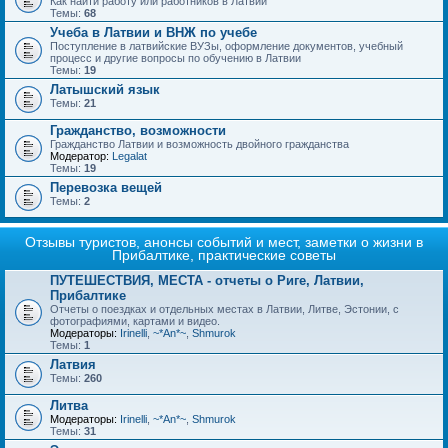
Как найти работу или работников в Латвии
Темы:
68
Учеба в Латвии и ВНЖ по учебе
Поступление в латвийские ВУЗы, оформление документов, учебный
процесс и другие вопросы по обучению в Латвии
Темы:
19
Латышский язык
Темы:
21
Гражданство, возможности
Гражданство Латвии и возможность двойного гражданства
Модератор:
Legalat
Темы:
19
Перевозка вещей
Темы:
2
Отзывы туристов, анонсы событий и мест, заметки о жизни в
Прибалтике, практические советы
ПУТЕШЕСТВИЯ, МЕСТА - отчеты о Риге, Латвии,
Прибалтике
Отчеты о поездках и отдельных местах в Латвии, Литве, Эстонии, с
фотографиями, картами и видео.
Модераторы:
Irinelli
,
~*An*~
,
Shmurok
Темы:
1
Латвия
Темы:
260
Литва
Модераторы:
Irinelli
,
~*An*~
,
Shmurok
Темы:
31