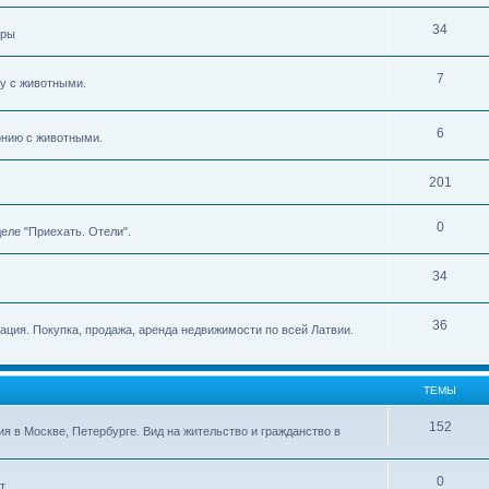
34
ары
7
ву с животными.
6
тонию с животными.
201
0
еле "Приехать. Отели".
34
36
мация. Покупка, продажа, аренда недвижимости по всей Латвии.
ТЕМЫ
152
ия в Москве, Петербурге. Вид на жительство и гражданство в
0
т.