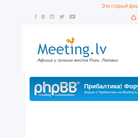
Это старый фору
Афиша и лучшие места Риги, Латвии
Прибалтика! Фору
Форум о Прибалтике на Meeting.lv