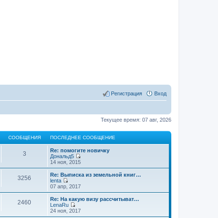
Регистрация
Вход
Текущее время: 07 авг, 2026
СООБЩЕНИЯ
ПОСЛЕДНЕЕ СООБЩЕНИЕ
Re: помогите новичку
3
Дональд5
П
14 ноя, 2015
е
р
Re: Выписка из земельной книг…
3256
е
lenta
й
П
07 апр, 2017
т
е
и
р
Re: На какую визу рассчитыват…
2460
к
е
LenaRu
п
й
П
24 ноя, 2017
о
т
е