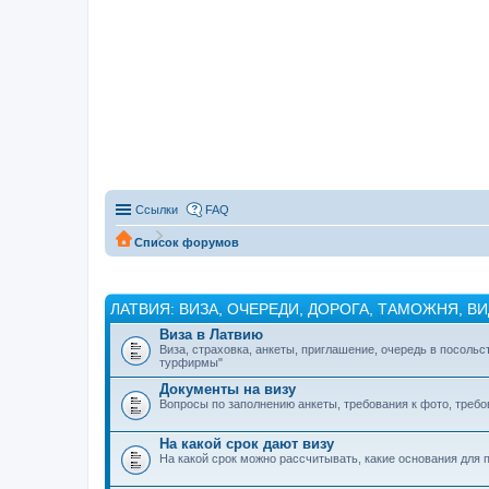
Ссылки
FAQ
Список форумов
ЛАТВИЯ: ВИЗА, ОЧЕРЕДИ, ДОРОГА, ТАМОЖНЯ, В
Виза в Латвию
Виза, страховка, анкеты, приглашение, очередь в посольс
турфирмы"
Документы на визу
Вопросы по заполнению анкеты, требования к фото, треб
На какой срок дают визу
На какой срок можно рассчитывать, какие основания для 