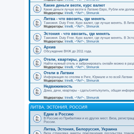
Какие деньги везти, курс валют
Какие деньги лучше везти в Латвию Евро, Рубли или долл
Модераторы:
Irinelli
,
~*An*~
,
Shmurok
Литва - что ввозить, где менять
Таможня. Duty Free. Курс валют, где лучше менять. В Лит
Модераторы:
Irinelli
,
~*An*~
,
Shmurok
Эстония - что ввозить, где менять
Таможня. Duty Free. Курс валют, где лучше менять. В Эс
Модераторы:
Irinelli
,
~*An*~
,
Shmurok
Архив
Обсуждение ВНЖ до 2011 года.
Отели, квартиры, дачи
Найти нужный отель и забронировать онлайн можно в разд
Модераторы:
Irinelli
,
~*An*~
,
Shmurok
Отели в Латвии
Информация по отелям в Риге, Юрмале и по всей Латвии
Модераторы:
Irinelli
,
~*An*~
,
Shmurok
Недвижимость
Дома, дачи, квартиры - сдать/снять/купить, общая инфор
Модераторы:
Irinelli
,
~*An*~
,
Shmurok
ЛИТВА, ЭСТОНИЯ, РОССИЯ
Едем в Россию
В Россию из Прибалтики и из других мест. Виза, регистрац
России.
Литва, Эстония, Белоруссия, Украина
Виза, страховка, анкеты, приглашения, посольства, транзи