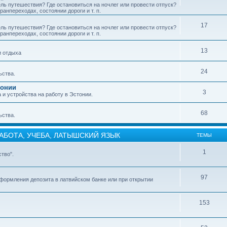
ель путешествия? Где остановиться на ночлег или провести отпуск?
анпереходах, состоянии дороги и т. п.
17
ель путешествия? Где остановиться на ночлег или провести отпуск?
анпереходах, состоянии дороги и т. п.
13
и отдыха
24
ьства.
тонии
3
и устройства на работу в Эстонии.
68
ьства.
РАБОТА, УЧЕБА, ЛАТЫШСКИЙ ЯЗЫК
ТЕМЫ
1
тво".
97
формления депозита в латвийском банке или при открытии
153