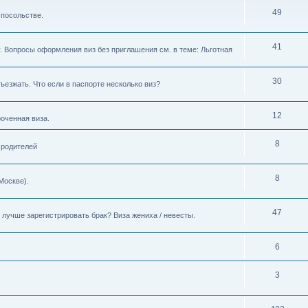
49
 посольстве.
41
. Вопросы оформления виз без приглашения см. в теме: Льготная
30
ъезжать. Что если в паспорте несколько виз?
12
роченная виза.
8
 родителей
8
Москве).
47
лучше зарегистрировать брак? Виза жениха / невесты.
6
3