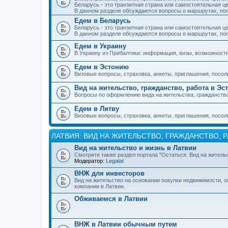
Беларусь - это транзитная страна или самостоятельная ц
В данном разделе обсуждаются вопросы о маршрутах, погр
Едем в Беларусь
Беларусь - это транзитная страна или самостоятельная ц
В данном разделе обсуждаются вопросы о маршрутах, погр
Едем в Украину
В Украину из Прибалтики: информация, визы, возможност
Едем в Эстонию
Визовые вопросы, страховка, анкеты, приглашения, посол
Вид на жительство, гражданство, работа в Эс
Вопросы по оформлению вида на жительства, гражданства 
Едем в Литву
Визовые вопросы, страховка, анкеты, приглашения, посол
ЛАТВИЯ: ВИД НА ЖИТЕЛЬСТВО, ГРАЖДАНСТВО, 
Вид на жительство и жизнь в Латвии
Смотрите также раздел портала "Остаться. Вид на жительс
Модератор:
Legalat
ВНЖ для инвесторов
Вид на жительство на основании покупки недвижимости, о
компании в Латвии.
Обживаемся в Латвии
ВНЖ в Латвии обычным путем