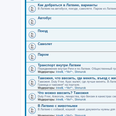
Как добраться в Латвию, варианты
В Латвию на автобусе, поезде, самолете. Паром из Латвии
Автобус
Поезд
Самолет
Паром
Транспорт внутри Латвии
Передвижение внутри Риги и по Латвии. Общественный тра
Модераторы:
Irinelli
,
~*An*~
,
Shmurok
Таможня, что ввозить, где менять, въезд с 
Таможня. Duty Free. Курс валют, где лучше менять. В Ла
Граница и таможня" на портале.
Модераторы:
Irinelli
,
~*An*~
,
Shmurok
Что можно ввозить? Таможня
Duty Free, Алкоголь, лекарства, про бензин в канистрах с
Модераторы:
Irinelli
,
~*An*~
,
Shmurok
В Латвию с животными
В Латвию с собакой, кошкой - какие документы нужны дл
Модераторы:
Irinelli
,
~*An*~
,
Shmurok