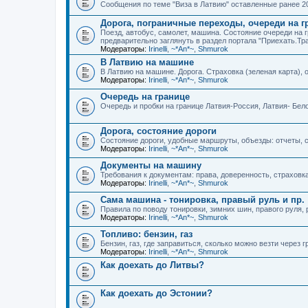
Сообщения по теме "Виза в Латвию" оставленные ранее 20
Дорога, пограничные переходы, очереди на г
Поезд, автобус, самолет, машина. Состояние очереди на 
предварительно заглянуть в раздел портала "Приехать.Тр
Модераторы:
Irinelli
,
~*An*~
,
Shmurok
В Латвию на машине
В Латвию на машине. Дорога. Страховка (зеленая карта), оч
Модераторы:
Irinelli
,
~*An*~
,
Shmurok
Очередь на границе
Очередь и пробки на границе Латвия-Россия, Латвия- Бел
Дорога, состояние дороги
Состояние дороги, удобные маршруты, объезды: отчеты, 
Модераторы:
Irinelli
,
~*An*~
,
Shmurok
Документы на машину
Требования к документам: права, доверенность, страховка 
Модераторы:
Irinelli
,
~*An*~
,
Shmurok
Сама машина - тонировка, правый руль и пр.
Правила по поводу тонировки, зимних шин, правого руля, 
Модераторы:
Irinelli
,
~*An*~
,
Shmurok
Топливо: бензин, газ
Бензин, газ, где заправиться, сколько можно везти через г
Модераторы:
Irinelli
,
~*An*~
,
Shmurok
Как доехать до Литвы?
Как доехать до Эстонии?