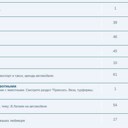
1
.
39
46
45
10
61
нспорт и такси, аренда автомобиля.
животными
1
твию с животными. Смотрите раздел "Приехать. Виза, турфирмы.
54
м. тему: В Латвию на автомобиле
17
я ваших любимцев