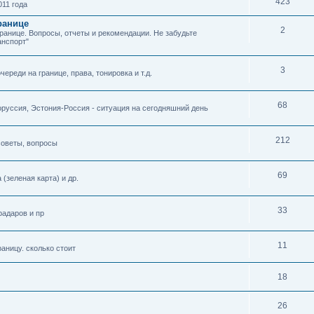
423
11 года
ранице
2
границе. Вопросы, отчеты и рекомендации. Не забудьте
анспорт"
3
ереди на границе, права, тонировка и т.д.
68
оруссия, Эстония-Россия - ситуация на сегодняшний день
212
советы, вопросы
69
(зеленая карта) и др.
33
радаров и пр
11
раницу. сколько стоит
18
26