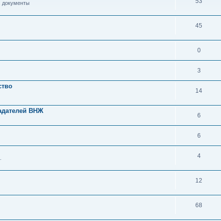
53
, документы
45
0
3
ство
14
адателей ВНЖ
6
6
4
.
12
68