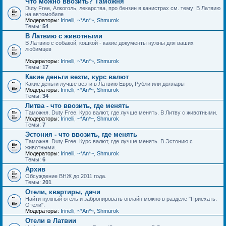
Что можно ввозить? Таможня
Duty Free, Алкоголь, лекарства, про бензин в канистрах см. тему: В Латвию
на автомобиле
Модераторы:
Irinelli
,
~*An*~
,
Shmurok
Темы:
54
В Латвию с животными
В Латвию с собакой, кошкой - какие документы нужны для ваших
любимцев
Модераторы:
Irinelli
,
~*An*~
,
Shmurok
Темы:
17
Какие деньги везти, курс валют
Какие деньги лучше везти в Латвию Евро, Рубли или доллары
Модераторы:
Irinelli
,
~*An*~
,
Shmurok
Темы:
34
Литва - что ввозить, где менять
Таможня. Duty Free. Курс валют, где лучше менять. В Литву с животными.
Модераторы:
Irinelli
,
~*An*~
,
Shmurok
Темы:
7
Эстония - что ввозить, где менять
Таможня. Duty Free. Курс валют, где лучше менять. В Эстонию с
животными.
Модераторы:
Irinelli
,
~*An*~
,
Shmurok
Темы:
6
Архив
Обсуждение ВНЖ до 2011 года.
Темы:
201
Отели, квартиры, дачи
Найти нужный отель и забронировать онлайн можно в разделе "Приехать.
Отели".
Модераторы:
Irinelli
,
~*An*~
,
Shmurok
Отели в Латвии