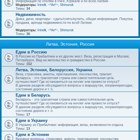
Информация по отелям в Риге, Юрмале и по всей Латвии
Модераторы:
Irinelli
,
~*An*~
,
Shmurok
Темы:
34
Недвижимость
Дома, дачи, квартиры - сдать/снять/купить, общая информация. Покупка,
продажа, аренда недвижимости по всей Латвии.
Модераторы:
Irinelli
,
~*An*~
,
Shmurok
Темы:
36
Литва, Эстония, Россия
Едем в Россию
В Россию из Прибалтики и из других мест. Виза, регистрация в Москве,
Петербурге. Вид на жительство и гражданство в России.
Темы:
152
Литва, Эстония, Белоруссия, Украина
Виза, страховка, анкеты, приглашения, посольства, транзит.
Беларусь - это транзитная страна или самостоятельная цель
путешествия? Где остановиться на ночлег или провести отпуск?
В данном разделе обсуждаются вопросы о маршрутах, погранпереходах,
состоянии дороги и т. п.
Едем в Беларусь
Беларусь - это транзитная страна или самостоятельная цель
путешествия? Где остановиться на ночлег или провести отпуск?
В данном разделе обсуждаются вопросы о маршрутах, погранпереходах,
состоянии дороги и т. п.
Темы:
17
Едем в Украину
В Украину из Прибалтики: информация, визы, возможности отдыха
Темы:
13
Едем в Эстонию
Визовые вопросы, страховка, анкеты, приглашения, посольства.