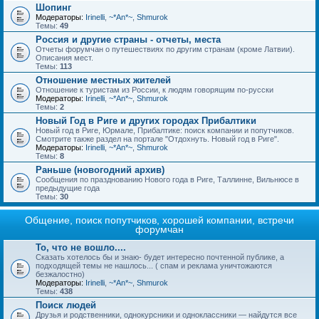
Шопинг
Модераторы:
Irinelli
,
~*An*~
,
Shmurok
Темы:
49
Россия и другие страны - отчеты, места
Отчеты форумчан о путешествиях по другим странам (кроме Латвии).
Описания мест.
Темы:
113
Отношение местных жителей
Отношение к туристам из России, к людям говорящим по-русски
Модераторы:
Irinelli
,
~*An*~
,
Shmurok
Темы:
2
Новый Год в Риге и других городах Прибалтики
Новый год в Риге, Юрмале, Прибалтике: поиск компании и попутчиков.
Смотрите также раздел на портале "Отдохнуть. Новый год в Риге".
Модераторы:
Irinelli
,
~*An*~
,
Shmurok
Темы:
8
Раньше (новогодний архив)
Сообщения по празднованию Нового года в Риге, Таллинне, Вильнюсе в
предыдущие года
Темы:
30
Общение, поиск попутчиков, хорошей компании, встречи
форумчан
То, что не вошло....
Сказать хотелось бы и знаю- будет интересно почтенной публике, а
подходящей темы не нашлось... ( спам и реклама уничтожаются
безжалостно)
Модераторы:
Irinelli
,
~*An*~
,
Shmurok
Темы:
438
Поиск людей
Друзья и родственники, однокурсники и одноклассники — найдутся все