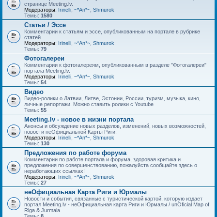
странице Meeting.lv.
Модераторы:
Irinelli
,
~*An*~
,
Shmurok
Темы:
1580
Статьи / Эссе
Комментарии к статьям и эссе, опубликованным на портале в рубрике
статей.
Модераторы:
Irinelli
,
~*An*~
,
Shmurok
Темы:
79
Фотогалереи
Комментарии к фотогалереям, опубликованным в разделе "Фотогалереи"
портала Meeting.lv.
Модераторы:
Irinelli
,
~*An*~
,
Shmurok
Темы:
54
Видео
Видео-ролики о Латвии, Литве, Эстонии, России, туризм, музыка, кино,
личные репортажи. Можно ставить ролики с Youtube
Темы:
55
Meeting.lv - новое в жизни портала
Анонсы и обсуждение новых разделов, изменений, новых возможностей,
новости неОфициальной Карты Риги.
Модераторы:
Irinelli
,
~*An*~
,
Shmurok
Темы:
130
Предложения по работе форума
Комментарии по работе портала и форума, здоровая критика и
предложения по совершенствованию, пожалуйста сообщайте здесь о
неработающих ссылках!
Модераторы:
Irinelli
,
~*An*~
,
Shmurok
Темы:
27
неОфициальная Карта Риги и Юрмалы
Новости и события, связанные с туристической картой, которую издает
портал Meeting.lv - неОфициальная карта Риги и Юрмалы / unOficial Map of
Riga & Jurmala
Темы:
8