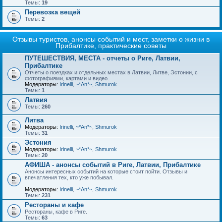
Темы:
19
Перевозка вещей
Темы:
2
Отзывы туристов, анонсы событий и мест, заметки о жизни в
Прибалтике, практические советы
ПУТЕШЕСТВИЯ, МЕСТА - отчеты о Риге, Латвии,
Прибалтике
Отчеты о поездках и отдельных местах в Латвии, Литве, Эстонии, с
фотографиями, картами и видео.
Модераторы:
Irinelli
,
~*An*~
,
Shmurok
Темы:
1
Латвия
Темы:
260
Литва
Модераторы:
Irinelli
,
~*An*~
,
Shmurok
Темы:
31
Эстония
Модераторы:
Irinelli
,
~*An*~
,
Shmurok
Темы:
20
АФИША - анонсы событий в Риге, Латвии, Прибалтике
Анонсы интересных событий на которые стоит пойти. Отзывы и
впечатления тех, кто уже побывал.
Модераторы:
Irinelli
,
~*An*~
,
Shmurok
Темы:
231
Рестораны и кафе
Рестораны, кафе в Риге.
Темы:
63