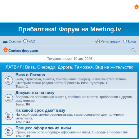
Прибалтика! Форум на Meeting.lv
Ссылки
FAQ
Регистрация
Вход
Список форумов
ои
Текущее время: 10 авг, 2026
ск
ЛАТВИЯ: Виза, Очереди, Дорога, Таможня, Вид на жительство
Виза в Латвию
Виза, страховка, анкеты, приглашение, очередь в посольство Латвии.
Смотрите также раздел сайта "Приехать.Виза, турфирмы"
Темы:
1
Документы на визу
Вопросы по заполнению анкеты, требования к фото, требования к другим
документам
Темы:
84
На какой срок дают визу
На какой срок можно рассчитывать, какие основания для получения
мультивиз.
Темы:
43
Процесс оформления визы
Сроки, стоимость и порядок оформления визы. Очередь в посольстве.
Темы:
49