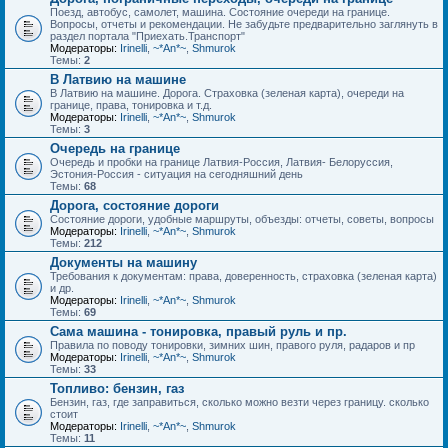
Поезд, автобус, самолет, машина. Состояние очереди на границе.
Вопросы, отчеты и рекомендации. Не забудьте предварительно заглянуть в
раздел портала "Приехать.Транспорт"
Модераторы:
Irinelli
,
~*An*~
,
Shmurok
Темы:
2
В Латвию на машине
В Латвию на машине. Дорога. Страховка (зеленая карта), очереди на
границе, права, тонировка и т.д.
Модераторы:
Irinelli
,
~*An*~
,
Shmurok
Темы:
3
Очередь на границе
Очередь и пробки на границе Латвия-Россия, Латвия- Белоруссия,
Эстония-Россия - ситуация на сегодняшний день
Темы:
68
Дорога, состояние дороги
Состояние дороги, удобные маршруты, объезды: отчеты, советы, вопросы
Модераторы:
Irinelli
,
~*An*~
,
Shmurok
Темы:
212
Документы на машину
Требования к документам: права, доверенность, страховка (зеленая карта)
и др.
Модераторы:
Irinelli
,
~*An*~
,
Shmurok
Темы:
69
Сама машина - тонировка, правый руль и пр.
Правила по поводу тонировки, зимних шин, правого руля, радаров и пр
Модераторы:
Irinelli
,
~*An*~
,
Shmurok
Темы:
33
Топливо: бензин, газ
Бензин, газ, где заправиться, сколько можно везти через границу. сколько
стоит
Модераторы:
Irinelli
,
~*An*~
,
Shmurok
Темы:
11