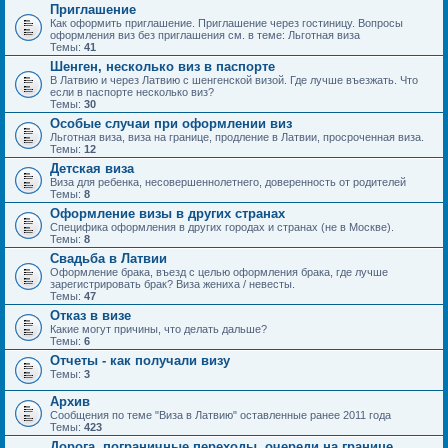
Приглашение
Как оформить приглашение. Приглашение через гостиницу. Вопросы
оформления виз без приглашения см. в теме: Льготная виза
Темы:
41
Шенген, несколько виз в паспорте
В Латвию и через Латвию с шенгенской визой. Где лучше въезжать. Что
если в паспорте несколько виз?
Темы:
30
Особые случаи при оформлении виз
Льготная виза, виза на границе, продление в Латвии, просроченная виза.
Темы:
12
Детская виза
Виза для ребенка, несовершеннолетнего, доверенность от родителей
Темы:
8
Оформление визы в других странах
Специфика оформления в других городах и странах (не в Москве).
Темы:
8
Свадьба в Латвии
Оформление брака, въезд с целью оформления брака, где лучше
зарегистрировать брак? Виза жениха / невесты.
Темы:
47
Отказ в визе
Какие могут причины, что делать дальше?
Темы:
6
Отчеты - как получали визу
Темы:
3
Архив
Сообщения по теме "Виза в Латвию" оставленные ранее 2011 года
Темы:
423
Дорога, пограничные переходы, очереди на границе