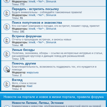
Модераторы:
Irinelli
,
~*An*~
,
Shmurok
Темы:
773
Передать - встретить посылку
Будьте внимательны - соблюдайте таможенные правила!
Модераторы:
Irinelli
,
~*An*~
,
Shmurok
Темы:
91
Поиск попутчиков и знакомства
Кто составит компанию в поездке, кто встретит, покажет город, приютит
Модераторы:
Irinelli
,
~*An*~
,
Shmurok
Темы:
191
Встречи форумчан
Отчеты о прошедших встречах, и анонсы новых
Модераторы:
Irinelli
,
~*An*~
,
Shmurok
Темы:
48
Умные беседы
Политика, экономика, обзоры – ссылки на интересные интервью и статьи,
расширяющие кругозор и дающие повод для размышлений.
Темы:
175
Помочь другим
Благотворительность, возможность поддержать тех, кто нуждается в
помощи.
Модератор:
маруська
Темы:
2
Взгляд
Фото, стихи и песни
Модератор:
Klaid
Темы:
3
Новости на портале и новое в жизни портала, правила форума
Новости Латвии, Литвы, Эстонии
Комментарии к новостям, опубликованным в новостной ленте на первой