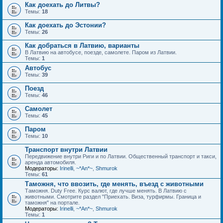
Как доехать до Литвы?
Темы:
18
Как доехать до Эстонии?
Темы:
26
Как добраться в Латвию, варианты
В Латвию на автобусе, поезде, самолете. Паром из Латвии.
Темы:
1
Автобус
Темы:
39
Поезд
Темы:
46
Самолет
Темы:
45
Паром
Темы:
10
Транспорт внутри Латвии
Передвижение внутри Риги и по Латвии. Общественный транспорт и такси,
аренда автомобиля.
Модераторы:
Irinelli
,
~*An*~
,
Shmurok
Темы:
61
Таможня, что ввозить, где менять, въезд с животными
Таможня. Duty Free. Курс валют, где лучше менять. В Латвию с
животными. Смотрите раздел "Приехать. Виза, турфирмы. Граница и
таможня" на портале.
Модераторы:
Irinelli
,
~*An*~
,
Shmurok
Темы:
1