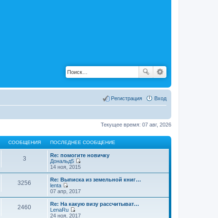
Регистрация
Вход
Текущее время: 07 авг, 2026
СООБЩЕНИЯ
ПОСЛЕДНЕЕ СООБЩЕНИЕ
Re: помогите новичку
3
Дональд5
П
14 ноя, 2015
е
р
Re: Выписка из земельной книг…
3256
е
lenta
й
П
07 апр, 2017
т
е
и
р
Re: На какую визу рассчитыват…
2460
к
е
LenaRu
п
й
П
24 ноя, 2017