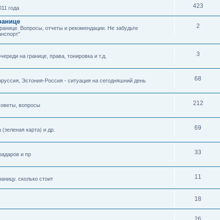
423
11 года
ранице
2
границе. Вопросы, отчеты и рекомендации. Не забудьте
анспорт"
3
ереди на границе, права, тонировка и т.д.
68
оруссия, Эстония-Россия - ситуация на сегодняшний день
212
советы, вопросы
69
(зеленая карта) и др.
33
радаров и пр
11
раницу. сколько стоит
18
26