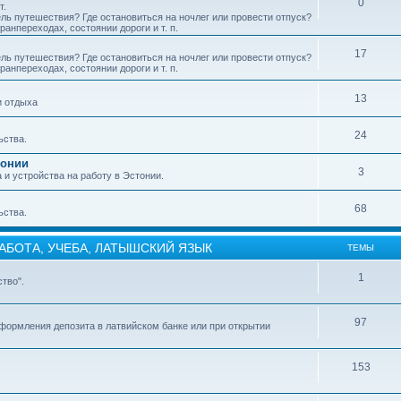
0
т.
ель путешествия? Где остановиться на ночлег или провести отпуск?
анпереходах, состоянии дороги и т. п.
17
ель путешествия? Где остановиться на ночлег или провести отпуск?
анпереходах, состоянии дороги и т. п.
13
и отдыха
24
ьства.
тонии
3
и устройства на работу в Эстонии.
68
ьства.
РАБОТА, УЧЕБА, ЛАТЫШСКИЙ ЯЗЫК
ТЕМЫ
1
тво".
97
формления депозита в латвийском банке или при открытии
153