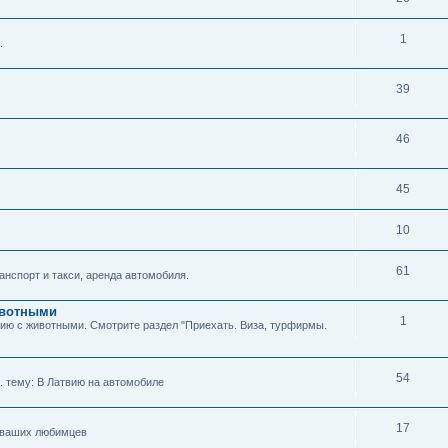
1
.
39
46
45
10
61
нспорт и такси, аренда автомобиля.
животными
1
твию с животными. Смотрите раздел "Приехать. Виза, турфирмы.
54
м. тему: В Латвию на автомобиле
17
я ваших любимцев