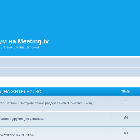
м на Meeting.lv
: Латвия, Литва, Эстония
ИД НА ЖИТЕЛЬСТВО
ТЕМЫ
1
тво Латвии. Смотрите также раздел сайта "Приехать.Виза,
84
ования к другим документам
43
получения мультивиз.