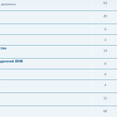
53
, документы
45
0
3
ство
14
адателей ВНЖ
6
6
4
.
12
68