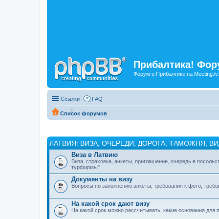
Прибалтика! Фору
Форум о Прибалтике на Meeting.lv
Ссылки
FAQ
Список форумов
ЛАТВИЯ: ВИЗА, ОЧЕРЕДИ, ДОРОГА, ТАМОЖНЯ, В
Виза в Латвию
Виза, страховка, анкеты, приглашение, очередь в посольс
турфирмы"
Документы на визу
Вопросы по заполнению анкеты, требования к фото, треб
На какой срок дают визу
На какой срок можно рассчитывать, какие основания для 