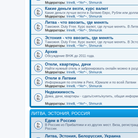
Модераторы:
Irinelli
,
~*An*~
,
Shmurok
Какие деньги везти, курс валют
Какие деньги лучше везти в Латвию Евро, Рубли или долл
Модераторы:
Irinelli
,
~*An*~
,
Shmurok
Литва - что ввозить, где менять
Таможня. Duty Free. Курс валют, где лучше менять. В Лит
Модераторы:
Irinelli
,
~*An*~
,
Shmurok
Эстония - что ввозить, где менять
Таможня. Duty Free. Курс валют, где лучше менять. В Эс
Модераторы:
Irinelli
,
~*An*~
,
Shmurok
Архив
Обсуждение ВНЖ до 2011 года.
Отели, квартиры, дачи
Найти нужный отель и забронировать онлайн можно в разд
Модераторы:
Irinelli
,
~*An*~
,
Shmurok
Отели в Латвии
Информация по отелям в Риге, Юрмале и по всей Латвии
Модераторы:
Irinelli
,
~*An*~
,
Shmurok
Недвижимость
Дома, дачи, квартиры - сдать/снять/купить, общая инфор
Модераторы:
Irinelli
,
~*An*~
,
Shmurok
ЛИТВА, ЭСТОНИЯ, РОССИЯ
Едем в Россию
В Россию из Прибалтики и из других мест. Виза, регистрац
России.
Литва, Эстония, Белоруссия, Украина