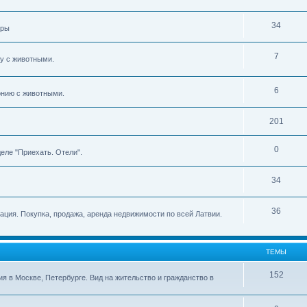
34
ары
7
ву с животными.
6
тонию с животными.
201
0
еле "Приехать. Отели".
34
36
мация. Покупка, продажа, аренда недвижимости по всей Латвии.
ТЕМЫ
152
ия в Москве, Петербурге. Вид на жительство и гражданство в