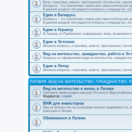
Виза, страховка, анкеты, приглашения, посольства, транзи
Беларусь - это транзитная страна или самостоятельная ц
В данном разделе обсуждаются вопросы о маршрутах, погр
Едем в Беларусь
Беларусь - это транзитная страна или самостоятельная ц
В данном разделе обсуждаются вопросы о маршрутах, погр
Едем в Украину
В Украину из Прибалтики: информация, визы, возможност
Едем в Эстонию
Визовые вопросы, страховка, анкеты, приглашения, посол
Вид на жительство, гражданство, работа в Эс
Вопросы по оформлению вида на жительства, гражданства 
Едем в Литву
Визовые вопросы, страховка, анкеты, приглашения, посол
ЛАТВИЯ: ВИД НА ЖИТЕЛЬСТВО, ГРАЖДАНСТВО, 
Вид на жительство и жизнь в Латвии
Смотрите также раздел портала "Остаться. Вид на жительс
Модератор:
Legalat
ВНЖ для инвесторов
Вид на жительство на основании покупки недвижимости, о
компании в Латвии.
Обживаемся в Латвии