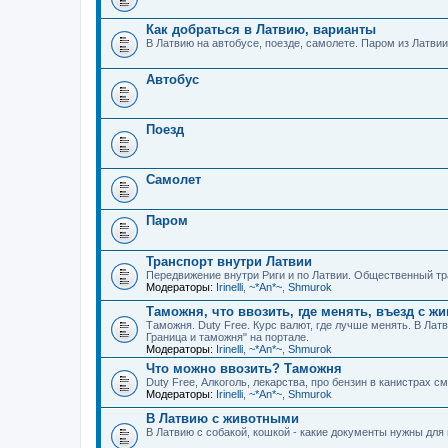
Как добраться в Латвию, варианты
В Латвию на автобусе, поезде, самолете. Паром из Латвии
Автобус
Поезд
Самолет
Паром
Транспорт внутри Латвии
Передвижение внутри Риги и по Латвии. Общественный тра
Модераторы:
Irinelli
,
~*An*~
,
Shmurok
Таможня, что ввозить, где менять, въезд с 
Таможня. Duty Free. Курс валют, где лучше менять. В Ла
Граница и таможня" на портале.
Модераторы:
Irinelli
,
~*An*~
,
Shmurok
Что можно ввозить? Таможня
Duty Free, Алкоголь, лекарства, про бензин в канистрах с
Модераторы:
Irinelli
,
~*An*~
,
Shmurok
В Латвию с животными
В Латвию с собакой, кошкой - какие документы нужны дл