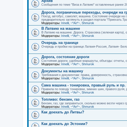
Архив
Сообщения по теме "Виза в Латвию" оставленные ранее 20
Дорога, пограничные переходы, очереди на г
Поезд, автобус, самолет, машина. Состояние очереди на 
предварительно заглянуть в раздел портала "Приехать.Тр
Модераторы:
Irinelli
,
~*An*~
,
Shmurok
В Латвию на машине
В Латвию на машине. Дорога. Страховка (зеленая карта), оч
Модераторы:
Irinelli
,
~*An*~
,
Shmurok
Очередь на границе
Очередь и пробки на границе Латвия-Россия, Латвия- Бел
Дорога, состояние дороги
Состояние дороги, удобные маршруты, объезды: отчеты, 
Модераторы:
Irinelli
,
~*An*~
,
Shmurok
Документы на машину
Требования к документам: права, доверенность, страховка 
Модераторы:
Irinelli
,
~*An*~
,
Shmurok
Сама машина - тонировка, правый руль и пр.
Правила по поводу тонировки, зимних шин, правого руля, 
Модераторы:
Irinelli
,
~*An*~
,
Shmurok
Топливо: бензин, газ
Бензин, газ, где заправиться, сколько можно везти через г
Модераторы:
Irinelli
,
~*An*~
,
Shmurok
Как доехать до Литвы?
Как доехать до Эстонии?