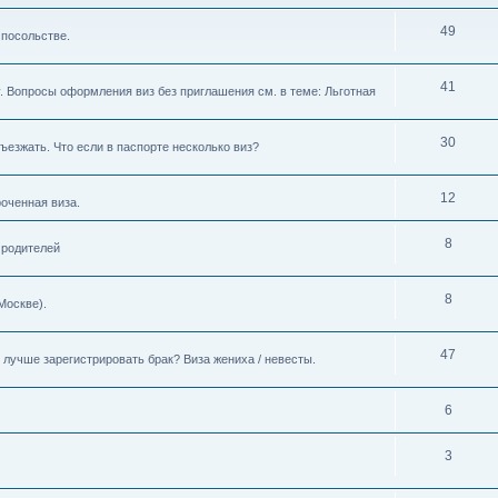
49
 посольстве.
41
. Вопросы оформления виз без приглашения см. в теме: Льготная
30
ъезжать. Что если в паспорте несколько виз?
12
роченная виза.
8
 родителей
8
Москве).
47
лучше зарегистрировать брак? Виза жениха / невесты.
6
3