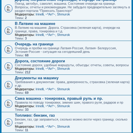
Поезд, автобус, самолет, машина. Состояние очереди на границе.
Вопросы, отчеты и рекомендации. Не забудьте предварительно заглянуть в
раздел портала "Приехать.Транспорт"
Модераторы:
Irinelli
,
~*An*~
,
Shmurok
Темы:
2
В Латвию на машине
В Латвию на машине. Дорога. Страховка (зеленая карта), очереди на
границе, права, тонировка и т.д.
Модераторы:
Irinelli
,
~*An*~
,
Shmurok
Темы:
3
Очередь на границе
Очередь и пробки на границе Латвия-Россия, Латвия- Белоруссия,
Эстония-Россия - ситуация на сегодняшний день
Темы:
68
Дорога, состояние дороги
Состояние дороги, удобные маршруты, объезды: отчеты, советы, вопросы
Модераторы:
Irinelli
,
~*An*~
,
Shmurok
Темы:
212
Документы на машину
Требования к документам: права, доверенность, страховка (зеленая карта)
и др.
Модераторы:
Irinelli
,
~*An*~
,
Shmurok
Темы:
69
Сама машина - тонировка, правый руль и пр.
Правила по поводу тонировки, зимних шин, правого руля, радаров и пр
Модераторы:
Irinelli
,
~*An*~
,
Shmurok
Темы:
33
Топливо: бензин, газ
Бензин, газ, где заправиться, сколько можно везти через границу. сколько
стоит
Модераторы:
Irinelli
,
~*An*~
,
Shmurok
Темы:
11