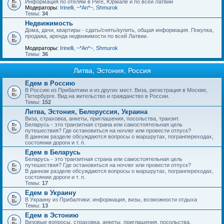
Информация по отелям в Риге, Юрмале и по всей Латвии
Модераторы:
Irinelli
,
~*An*~
,
Shmurok
Темы:
34
Недвижимость
Дома, дачи, квартиры - сдать/снять/купить, общая информация. Покупка,
продажа, аренда недвижимости по всей Латвии.
Модераторы:
Irinelli
,
~*An*~
,
Shmurok
Темы:
36
Литва, Эстония, Россия
Едем в Россию
В Россию из Прибалтики и из других мест. Виза, регистрация в Москве,
Петербурге. Вид на жительство и гражданство в России.
Темы:
152
Литва, Эстония, Белоруссия, Украина
Виза, страховка, анкеты, приглашения, посольства, транзит.
Беларусь - это транзитная страна или самостоятельная цель
путешествия? Где остановиться на ночлег или провести отпуск?
В данном разделе обсуждаются вопросы о маршрутах, погранпереходах,
состоянии дороги и т. п.
Едем в Беларусь
Беларусь - это транзитная страна или самостоятельная цель
путешествия? Где остановиться на ночлег или провести отпуск?
В данном разделе обсуждаются вопросы о маршрутах, погранпереходах,
состоянии дороги и т. п.
Темы:
17
Едем в Украину
В Украину из Прибалтики: информация, визы, возможности отдыха
Темы:
13
Едем в Эстонию
Визовые вопросы, страховка, анкеты, приглашения, посольства.