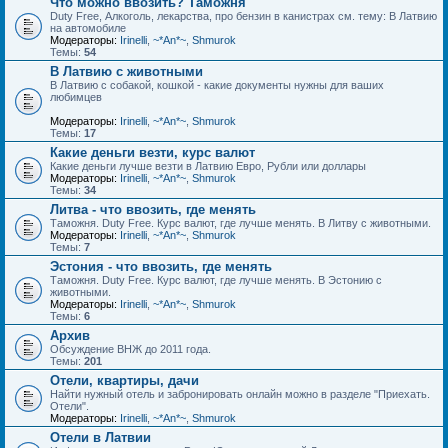
Что можно ввозить? Таможня
Duty Free, Алкоголь, лекарства, про бензин в канистрах см. тему: В Латвию
на автомобиле
Модераторы:
Irinelli
,
~*An*~
,
Shmurok
Темы:
54
В Латвию с животными
В Латвию с собакой, кошкой - какие документы нужны для ваших
любимцев
Модераторы:
Irinelli
,
~*An*~
,
Shmurok
Темы:
17
Какие деньги везти, курс валют
Какие деньги лучше везти в Латвию Евро, Рубли или доллары
Модераторы:
Irinelli
,
~*An*~
,
Shmurok
Темы:
34
Литва - что ввозить, где менять
Таможня. Duty Free. Курс валют, где лучше менять. В Литву с животными.
Модераторы:
Irinelli
,
~*An*~
,
Shmurok
Темы:
7
Эстония - что ввозить, где менять
Таможня. Duty Free. Курс валют, где лучше менять. В Эстонию с
животными.
Модераторы:
Irinelli
,
~*An*~
,
Shmurok
Темы:
6
Архив
Обсуждение ВНЖ до 2011 года.
Темы:
201
Отели, квартиры, дачи
Найти нужный отель и забронировать онлайн можно в разделе "Приехать.
Отели".
Модераторы:
Irinelli
,
~*An*~
,
Shmurok
Отели в Латвии