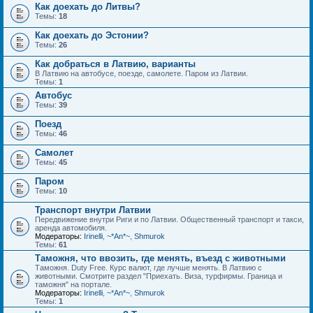
Как доехать до Литвы?
Темы:
18
Как доехать до Эстонии?
Темы:
26
Как добраться в Латвию, варианты
В Латвию на автобусе, поезде, самолете. Паром из Латвии.
Темы:
1
Автобус
Темы:
39
Поезд
Темы:
46
Самолет
Темы:
45
Паром
Темы:
10
Транспорт внутри Латвии
Передвижение внутри Риги и по Латвии. Общественный транспорт и такси,
аренда автомобиля.
Модераторы:
Irinelli
,
~*An*~
,
Shmurok
Темы:
61
Таможня, что ввозить, где менять, въезд с животными
Таможня. Duty Free. Курс валют, где лучше менять. В Латвию с
животными. Смотрите раздел "Приехать. Виза, турфирмы. Граница и
таможня" на портале.
Модераторы:
Irinelli
,
~*An*~
,
Shmurok
Темы:
1