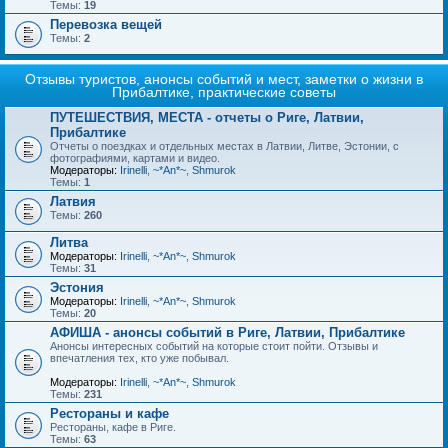
Темы:
19
Перевозка вещей
Темы:
2
Отзывы туристов, анонсы событий и мест, заметки о жизни в
Прибалтике, практические советы
ПУТЕШЕСТВИЯ, МЕСТА - отчеты о Риге, Латвии,
Прибалтике
Отчеты о поездках и отдельных местах в Латвии, Литве, Эстонии, с
фотографиями, картами и видео.
Модераторы:
Irinelli
,
~*An*~
,
Shmurok
Темы:
1
Латвия
Темы:
260
Литва
Модераторы:
Irinelli
,
~*An*~
,
Shmurok
Темы:
31
Эстония
Модераторы:
Irinelli
,
~*An*~
,
Shmurok
Темы:
20
АФИША - анонсы событий в Риге, Латвии, Прибалтике
Анонсы интересных событий на которые стоит пойти. Отзывы и
впечатления тех, кто уже побывал.
Модераторы:
Irinelli
,
~*An*~
,
Shmurok
Темы:
231
Рестораны и кафе
Рестораны, кафе в Риге.
Темы:
63