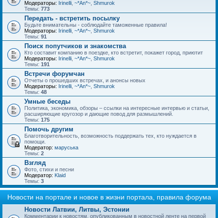
Модераторы:
Irinelli
,
~*An*~
,
Shmurok
Темы:
773
Передать - встретить посылку
Будьте внимательны - соблюдайте таможенные правила!
Модераторы:
Irinelli
,
~*An*~
,
Shmurok
Темы:
91
Поиск попутчиков и знакомства
Кто составит компанию в поездке, кто встретит, покажет город, приютит
Модераторы:
Irinelli
,
~*An*~
,
Shmurok
Темы:
191
Встречи форумчан
Отчеты о прошедших встречах, и анонсы новых
Модераторы:
Irinelli
,
~*An*~
,
Shmurok
Темы:
48
Умные беседы
Политика, экономика, обзоры – ссылки на интересные интервью и статьи,
расширяющие кругозор и дающие повод для размышлений.
Темы:
175
Помочь другим
Благотворительность, возможность поддержать тех, кто нуждается в
помощи.
Модератор:
маруська
Темы:
2
Взгляд
Фото, стихи и песни
Модератор:
Klaid
Темы:
3
Новости на портале и новое в жизни портала, правила форума
Новости Латвии, Литвы, Эстонии
Комментарии к новостям, опубликованным в новостной ленте на первой