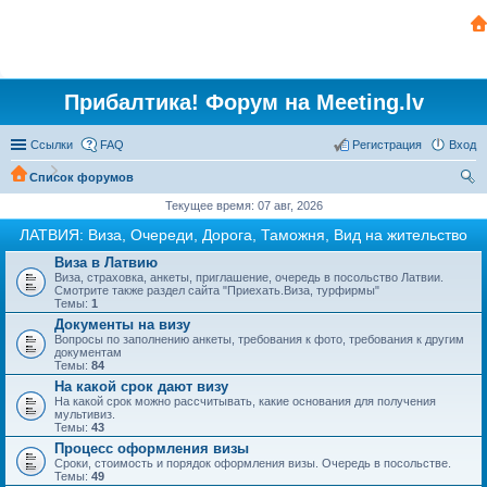
Прибалтика! Форум на Meeting.lv
Ссылки
FAQ
Регистрация
Вход
Список форумов
ои
Текущее время: 07 авг, 2026
ск
ЛАТВИЯ: Виза, Очереди, Дорога, Таможня, Вид на жительство
Виза в Латвию
Виза, страховка, анкеты, приглашение, очередь в посольство Латвии.
Смотрите также раздел сайта "Приехать.Виза, турфирмы"
Темы:
1
Документы на визу
Вопросы по заполнению анкеты, требования к фото, требования к другим
документам
Темы:
84
На какой срок дают визу
На какой срок можно рассчитывать, какие основания для получения
мультивиз.
Темы:
43
Процесс оформления визы
Сроки, стоимость и порядок оформления визы. Очередь в посольстве.
Темы:
49