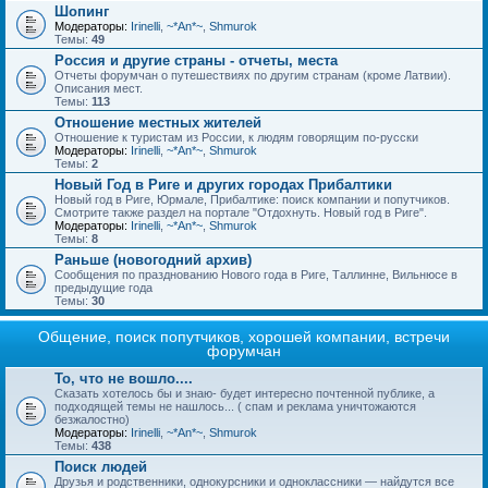
Шопинг
Модераторы:
Irinelli
,
~*An*~
,
Shmurok
Темы:
49
Россия и другие страны - отчеты, места
Отчеты форумчан о путешествиях по другим странам (кроме Латвии).
Описания мест.
Темы:
113
Отношение местных жителей
Отношение к туристам из России, к людям говорящим по-русски
Модераторы:
Irinelli
,
~*An*~
,
Shmurok
Темы:
2
Новый Год в Риге и других городах Прибалтики
Новый год в Риге, Юрмале, Прибалтике: поиск компании и попутчиков.
Смотрите также раздел на портале "Отдохнуть. Новый год в Риге".
Модераторы:
Irinelli
,
~*An*~
,
Shmurok
Темы:
8
Раньше (новогодний архив)
Сообщения по празднованию Нового года в Риге, Таллинне, Вильнюсе в
предыдущие года
Темы:
30
Общение, поиск попутчиков, хорошей компании, встречи
форумчан
То, что не вошло....
Сказать хотелось бы и знаю- будет интересно почтенной публике, а
подходящей темы не нашлось... ( спам и реклама уничтожаются
безжалостно)
Модераторы:
Irinelli
,
~*An*~
,
Shmurok
Темы:
438
Поиск людей
Друзья и родственники, однокурсники и одноклассники — найдутся все