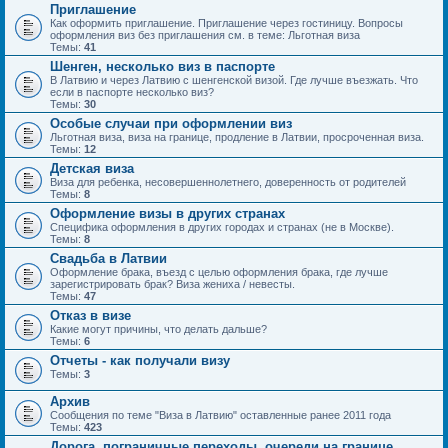
Приглашение
Как оформить приглашение. Приглашение через гостиницу. Вопросы
оформления виз без приглашения см. в теме: Льготная виза
Темы:
41
Шенген, несколько виз в паспорте
В Латвию и через Латвию с шенгенской визой. Где лучше въезжать. Что
если в паспорте несколько виз?
Темы:
30
Особые случаи при оформлении виз
Льготная виза, виза на границе, продление в Латвии, просроченная виза.
Темы:
12
Детская виза
Виза для ребенка, несовершеннолетнего, доверенность от родителей
Темы:
8
Оформление визы в других странах
Специфика оформления в других городах и странах (не в Москве).
Темы:
8
Свадьба в Латвии
Оформление брака, въезд с целью оформления брака, где лучше
зарегистрировать брак? Виза жениха / невесты.
Темы:
47
Отказ в визе
Какие могут причины, что делать дальше?
Темы:
6
Отчеты - как получали визу
Темы:
3
Архив
Сообщения по теме "Виза в Латвию" оставленные ранее 2011 года
Темы:
423
Дорога, пограничные переходы, очереди на границе