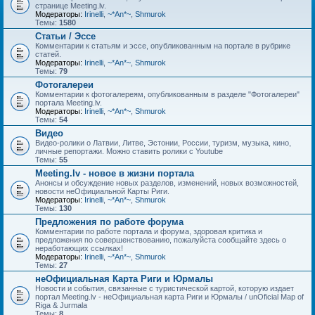
странице Meeting.lv.
Модераторы:
Irinelli
,
~*An*~
,
Shmurok
Темы:
1580
Статьи / Эссе
Комментарии к статьям и эссе, опубликованным на портале в рубрике
статей.
Модераторы:
Irinelli
,
~*An*~
,
Shmurok
Темы:
79
Фотогалереи
Комментарии к фотогалереям, опубликованным в разделе "Фотогалереи"
портала Meeting.lv.
Модераторы:
Irinelli
,
~*An*~
,
Shmurok
Темы:
54
Видео
Видео-ролики о Латвии, Литве, Эстонии, России, туризм, музыка, кино,
личные репортажи. Можно ставить ролики с Youtube
Темы:
55
Meeting.lv - новое в жизни портала
Анонсы и обсуждение новых разделов, изменений, новых возможностей,
новости неОфициальной Карты Риги.
Модераторы:
Irinelli
,
~*An*~
,
Shmurok
Темы:
130
Предложения по работе форума
Комментарии по работе портала и форума, здоровая критика и
предложения по совершенствованию, пожалуйста сообщайте здесь о
неработающих ссылках!
Модераторы:
Irinelli
,
~*An*~
,
Shmurok
Темы:
27
неОфициальная Карта Риги и Юрмалы
Новости и события, связанные с туристической картой, которую издает
портал Meeting.lv - неОфициальная карта Риги и Юрмалы / unOficial Map of
Riga & Jurmala
Темы:
8