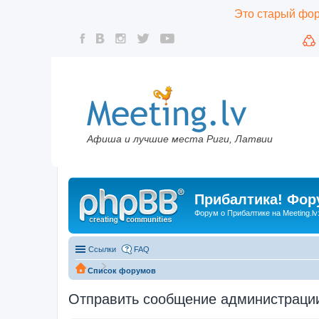
Это старый фору
Афиша и лучшие места Риги, Латвии
Прибалтика! Фору
Форум о Прибалтике на Meeting.lv
Ссылки
FAQ
Список форумов
Отправить сообщение администраци