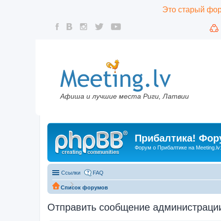
Это старый фору
Афиша и лучшие места Риги, Латвии
Прибалтика! Фору
Форум о Прибалтике на Meeting.lv
Ссылки
FAQ
Список форумов
Отправить сообщение администраци