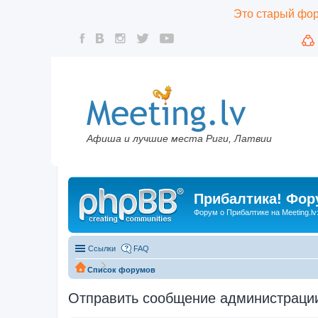
Это старый фору
Афиша и лучшие места Риги, Латвии
Прибалтика! Фору
Форум о Прибалтике на Meeting.lv
Ссылки
FAQ
Список форумов
Отправить сообщение администраци