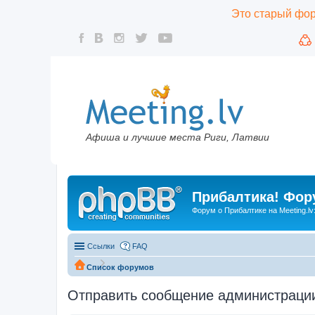
Это старый фору
Афиша и лучшие места Риги, Латвии
Прибалтика! Фору
Форум о Прибалтике на Meeting.lv
Ссылки
FAQ
Список форумов
Отправить сообщение администраци