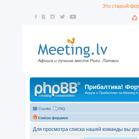
Это старый фору
Афиша и лучшие места Риги, Латвии
Прибалтика! Фору
Форум о Прибалтике на Meeting.lv
Ссылки
FAQ
Список форумов
Для просмотра списка нашей команды вы до