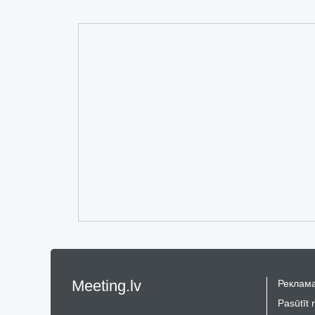
Meeting.lv
Реклама
Pasūtīt 