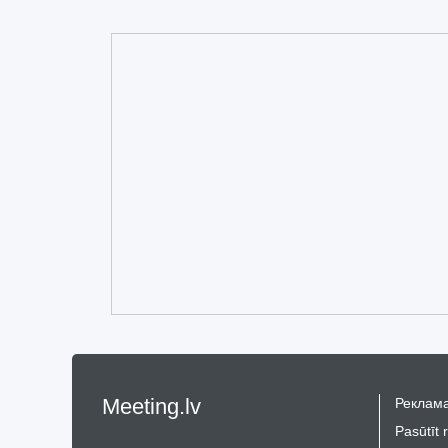
Meeting.lv
Реклама
Pasūtīt 