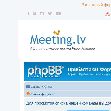
Это старый фору
Афиша и лучшие места Риги, Латвии
Прибалтика! Фору
Форум о Прибалтике на Meeting.lv
Ссылки
FAQ
Список форумов
Для просмотра списка нашей команды вы до