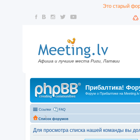
Это старый фору
Афиша и лучшие места Риги, Латвии
Прибалтика! Фору
Форум о Прибалтике на Meeting.lv
Ссылки
FAQ
Список форумов
Для просмотра списка нашей команды вы до