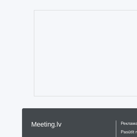
Meeting.lv
Реклама
Pasūtīt 