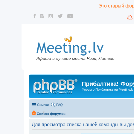
Это старый фору
Афиша и лучшие места Риги, Латвии
Прибалтика! Фору
Форум о Прибалтике на Meeting.lv
Ссылки
FAQ
Список форумов
Для просмотра списка нашей команды вы до