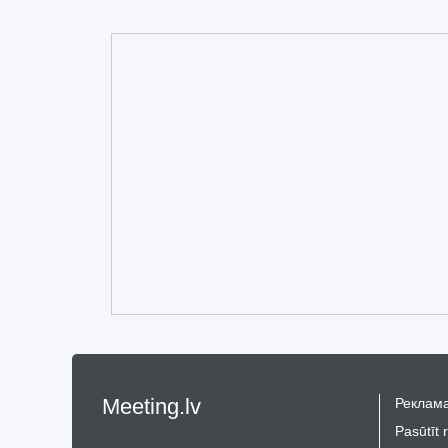
Meeting.lv
Реклама
Pasūtīt 