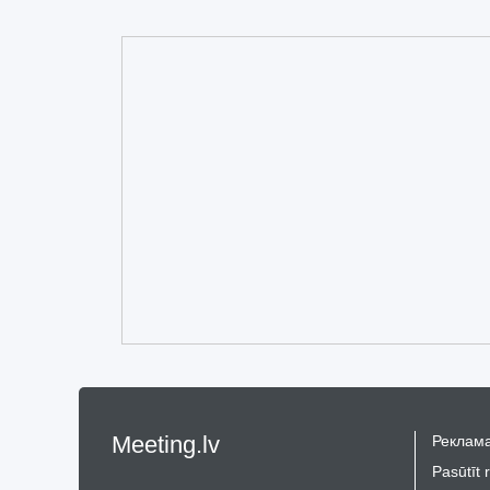
Meeting.lv
Реклама
Pasūtīt 