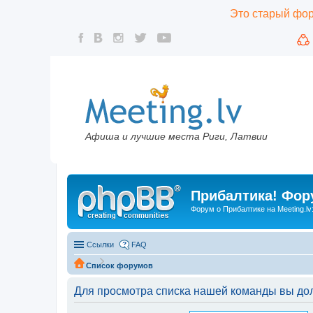
Это старый фору
Афиша и лучшие места Риги, Латвии
Прибалтика! Фору
Форум о Прибалтике на Meeting.lv
Ссылки
FAQ
Список форумов
Для просмотра списка нашей команды вы до