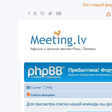
Это старый фору
Афиша и лучшие места Риги, Латвии
Прибалтика! Фору
Форум о Прибалтике на Meeting.lv
Ссылки
FAQ
Список форумов
Для просмотра списка нашей команды вы до