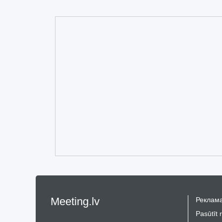
Meeting.lv
Реклама
Pasūtīt 