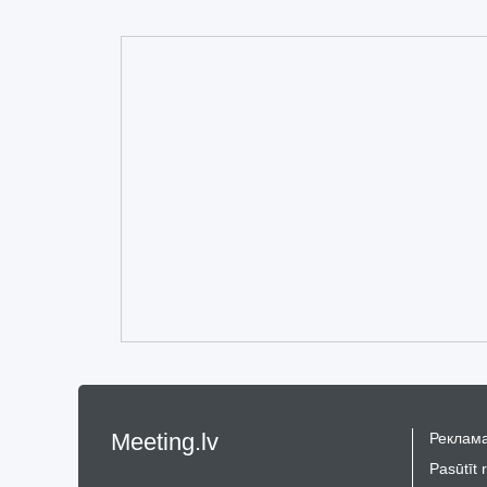
Meeting.lv
Реклама
Pasūtīt 