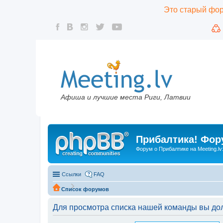
Это старый фору
Афиша и лучшие места Риги, Латвии
Прибалтика! Фору
Форум о Прибалтике на Meeting.lv
Ссылки
FAQ
Список форумов
Для просмотра списка нашей команды вы до