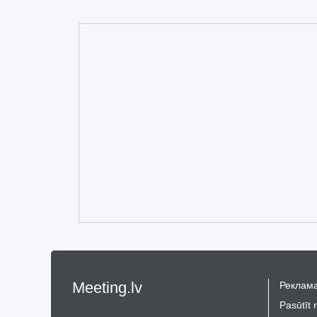
Meeting.lv
Реклама
Pasūtīt 