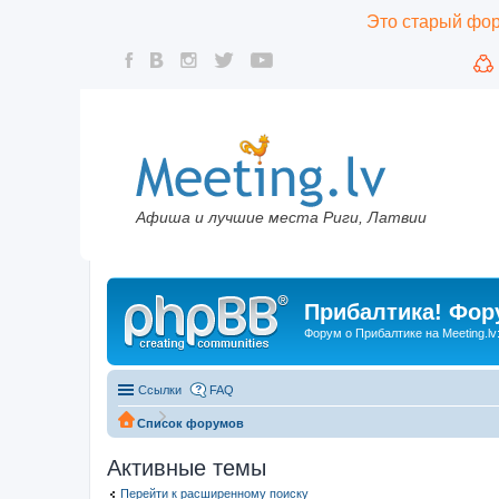
Это старый фору
Афиша и лучшие места Риги, Латвии
Прибалтика! Фору
Форум о Прибалтике на Meeting.lv
Ссылки
FAQ
Список форумов
Активные темы
Перейти к расширенному поиску