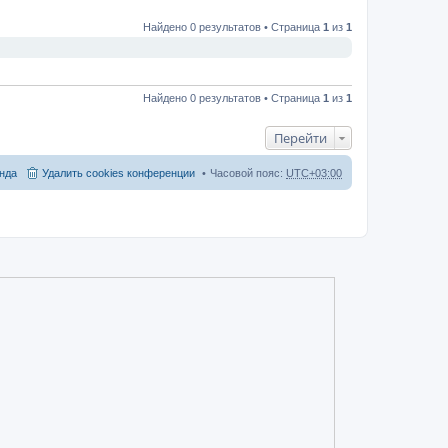
Найдено 0 результатов • Страница
1
из
1
Найдено 0 результатов • Страница
1
из
1
Перейти
нда
Удалить cookies конференции
Часовой пояс:
UTC+03:00